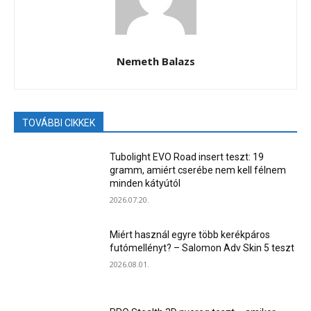
Nemeth Balazs
TOVÁBBI CIKKEK
Tubolight EVO Road insert teszt: 19
gramm, amiért cserébe nem kell félnem
minden kátyútól
2026.07.20.
Miért használ egyre több kerékpáros
futómellényt? – Salomon Adv Skin 5 teszt
2026.08.01.