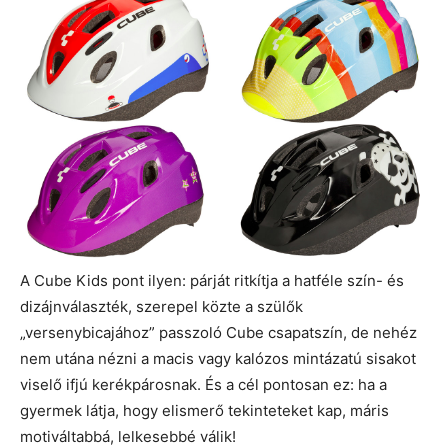
A Cube Kids pont ilyen: párját ritkítja a hatféle szín- és
dizájnválaszték, szerepel közte a szülők
„versenybicajához” passzoló Cube csapatszín, de nehéz
nem utána nézni a macis vagy kalózos mintázatú sisakot
viselő ifjú kerékpárosnak. És a cél pontosan ez: ha a
gyermek látja, hogy elismerő tekinteteket kap, máris
motiváltabbá, lelkesebbé válik!