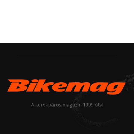
A kerékpáros magazin 1999 óta!