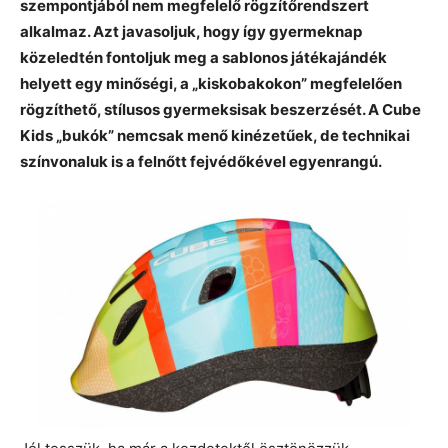
szempontjából nem megfelelő rögzítőrendszert
alkalmaz. Azt javasoljuk, hogy így gyermeknap
közeledtén fontoljuk meg a sablonos játékajándék
helyett egy minőségi, a „kiskobakokon” megfelelően
rögzíthető, stílusos gyermeksisak beszerzését. A Cube
Kids „bukók” nemcsak menő kinézetűek, de technikai
színvonaluk is a felnőtt fejvédőkével egyenrangú.