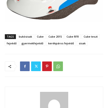
TAGS
bukósisak
Cube
Cube 2015
Cube RFR
Cube teszt
fejvédő
gyermekfejvédő
kerékpáros fejvédő
sisak