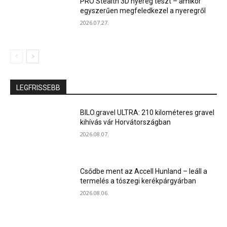
PRO Stealth 3D nyereg teszt – amikor
egyszerűen megfeledkezel a nyeregről
2026.07.27.
LEGFRISSEBB
BILO.gravel ULTRA: 210 kilométeres gravel
kihívás vár Horvátországban
2026.08.07.
Csődbe ment az Accell Hunland – leáll a
termelés a tószegi kerékpárgyárban
2026.08.06.