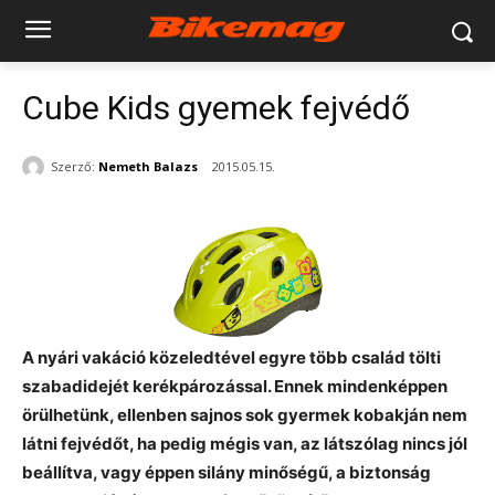
Cube Kids gyemek fejvédő
Szerző:
Nemeth Balazs
2015.05.15.
A nyári vakáció közeledtével egyre több család tölti
szabadidejét kerékpározással. Ennek mindenképpen
örülhetünk, ellenben sajnos sok gyermek kobakján nem
látni fejvédőt, ha pedig mégis van, az látszólag nincs jól
beállítva, vagy éppen silány minőségű, a biztonság