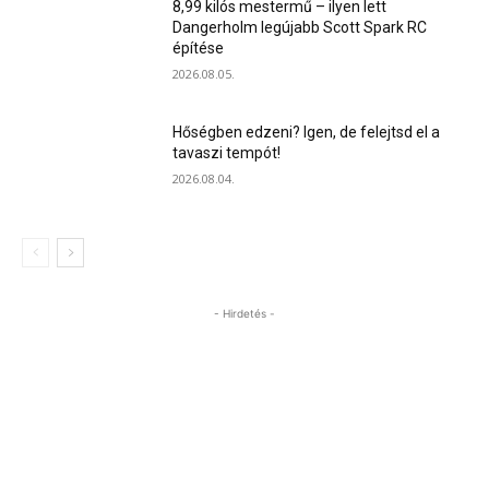
8,99 kilós mestermű – ilyen lett
Dangerholm legújabb Scott Spark RC
építése
2026.08.05.
Hőségben edzeni? Igen, de felejtsd el a
tavaszi tempót!
2026.08.04.
- Hirdetés -