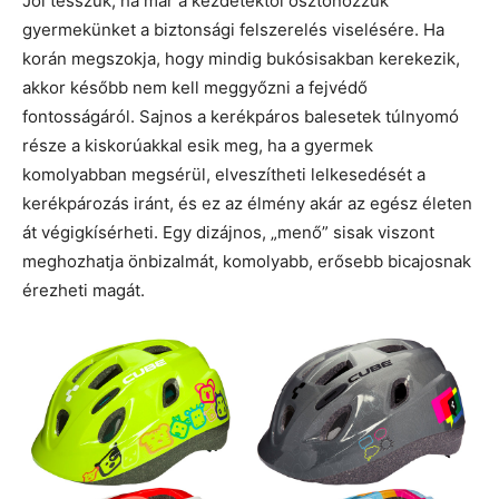
Jól tesszük, ha már a kezdetektől ösztönözzük
gyermekünket a biztonsági felszerelés viselésére. Ha
korán megszokja, hogy mindig bukósisakban kerekezik,
akkor később nem kell meggyőzni a fejvédő
fontosságáról. Sajnos a kerékpáros balesetek túlnyomó
része a kiskorúakkal esik meg, ha a gyermek
komolyabban megsérül, elveszítheti lelkesedését a
kerékpározás iránt, és ez az élmény akár az egész életen
át végigkísérheti. Egy dizájnos, „menő” sisak viszont
meghozhatja önbizalmát, komolyabb, erősebb bicajosnak
érezheti magát.