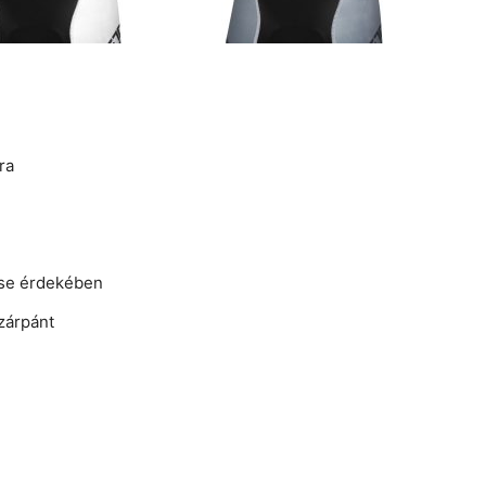
ra
g
ése érdekében
zárpánt