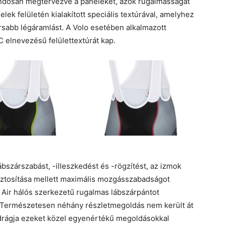
gondosan megtervezve a paneleket, azok rugalmasságát
nelek felületén kialakított speciális textúrával, amelyhez
sabb légáramlást. A Volo esetében alkalmazott
 elnevezésű felülettextúrát kap.
bszárszabást, -illeszkedést és -rögzítést, az izmok
iztosítása mellett maximális mozgásszabadságot
o Air hálós szerkezetű rugalmas lábszárpántot
al. Természetesen néhány részletmegoldás nem került át
adrágja ezeket közel egyenértékű megoldásokkal