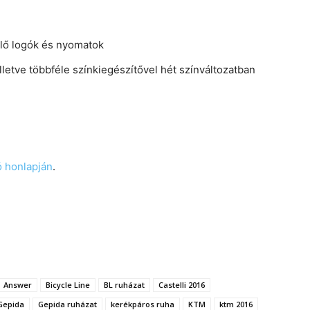
elő logók és nyomatok
illetve többféle színkiegészítővel hét színváltozatban
ó honlapján
.
Answer
Bicycle Line
BL ruházat
Castelli 2016
Gepida
Gepida ruházat
kerékpáros ruha
KTM
ktm 2016