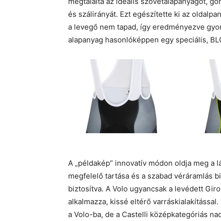
megtalálta az ideális szövetalapanyagot, 
és szálirányát. Ezt egészítette ki az oldalpa
a levegő nem tapad, így eredményezve gyor
alapanyag hasonlóképpen egy speciális, BLC
A „példakép” innovatív módon oldja meg a lá
megfelelő tartása és a szabad véráramlás b
biztosítva. A Volo ugyancsak a levédett Gir
alkalmazza, kissé eltérő varráskialakításs
a Volo-ba, de a Castelli középkategóriás n