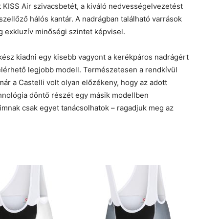
ett KISS Air szivacsbetét, a kiváló nedvességelvezetést
a szellőző hálós kantár. A nadrágban található varrások
 exkluzív minőségi szintet képvisel.
 kész kiadni egy kisebb vagyont a kerékpáros nadrágért
elérhető legjobb modell. Természetesen a rendkívül
már a Castelli volt olyan előzékeny, hogy az adott
hnológia döntő részét egy másik modellben
gáimnak csak egyet tanácsolhatok – ragadjuk meg az