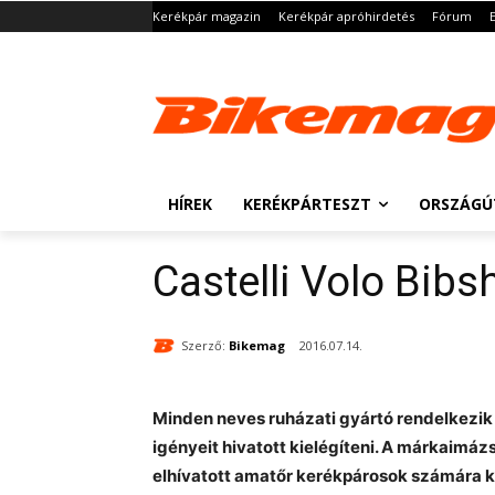
Kerékpár magazin
Kerékpár apróhirdetés
Fórum
HÍREK
KERÉKPÁRTESZT
ORSZÁGÚ
Castelli Volo Bibs
Szerző:
Bikemag
2016.07.14.
Minden neves ruházati gyártó rendelkezi
igényeit hivatott kielégíteni. A márkaimázs
elhívatott amatőr kerékpárosok számára k