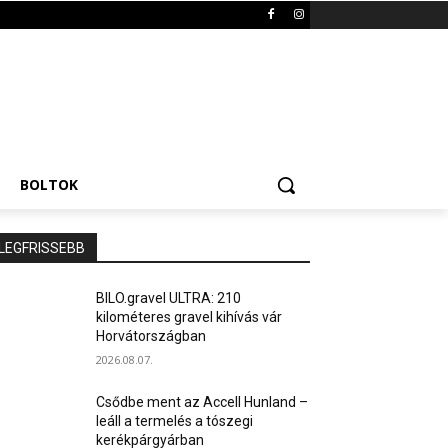
BOLTOK
LEGFRISSEBB
BILO.gravel ULTRA: 210
kilométeres gravel kihívás vár
Horvátországban
2026.08.07.
Csődbe ment az Accell Hunland –
leáll a termelés a tószegi
kerékpárgyárban