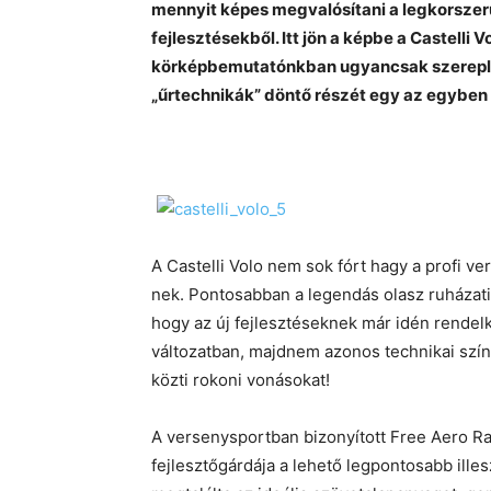
mennyit képes megvalósítani a legkorszer
fejlesztésekből. Itt jön a képbe a
Castelli V
körképbemutatónkban ugyancsak szereplő 
„űrtechnikák” döntő részét egy az egyben 
A Castelli
Volo nem sok fórt hagy a profi ver
nek. Pontosabban a legendás olasz ruházati s
hogy az új fejlesztéseknek már idén rendel
változatban, majdnem azonos technikai szín
közti rokoni vonásokat!
A versenysportban bizonyított
Free Aero Ra
fejlesztőgárdája a lehető legpontosabb ill