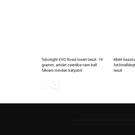
Tubolight EVO Road insert teszt: 19
Miért haszn
gramm, amiért cserébe nem kell
futómellény
félnem minden kátyútól
teszt