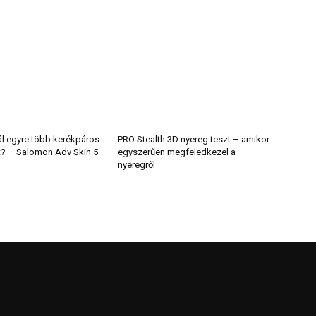
ál egyre több kerékpáros
PRO Stealth 3D nyereg teszt – amikor
t? – Salomon Adv Skin 5
egyszerűen megfeledkezel a
nyeregről