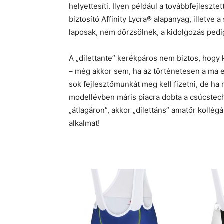
helyettesíti. Ilyen például a továbbfejleszt
biztosító Affinity Lycra® alapanyag, illetve 
laposak, nem dörzsölnek, a kidolgozás pedig
A „dilettante” kerékpáros nem biztos, hogy
– még akkor sem, ha az történetesen a ma 
sok fejlesztőmunkát meg kell fizetni
, de ha 
modellévben máris piacra dobta a csúcstec
„átlagáron”, akkor „dilettáns” amatőr kollé
alkalmat!