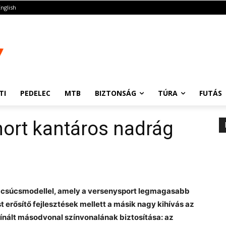
English
TI
PEDELEC
MTB
BIZTONSÁG
TÚRA
FUTÁS
hort kantáros nadrág
k csúcsmodellel, amely a versenysport legmagasabb
t erősítő fejlesztések mellett a másik nagy kihívás az
ínált másodvonal színvonalának biztosítása: az