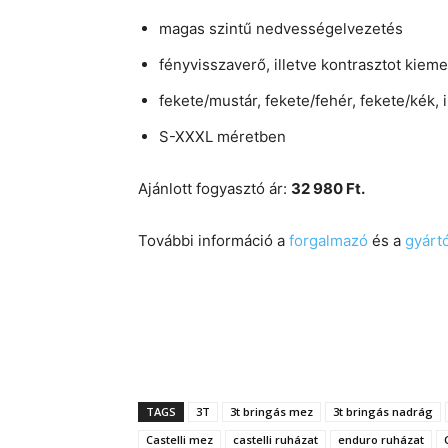
magas szintű nedvességelvezetés
fényvisszaverő, illetve kontrasztot kiem
fekete/mustár, fekete/fehér, fekete/kék, 
S-XXXL méretben
Ajánlott fogyasztó ár:
32 980 Ft.
További információ a
forgalmazó
és a
gyárt
TAGS
3T
3t bringás mez
3t bringás nadrág
Castelli mez
castelli ruházat
enduro ruházat