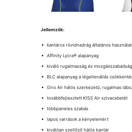
Jellemzők:
kantáros rövidnadrág általános használat
Affinity Lycra® alapanyag
kiváló rugalmasság és mozgásszabadsá
BLC alapanyag a légellenállás csökkent
Giro Air hálós szerkezetű, rugalmas lábs
továbbfejlesztett KISS Air szivacsbetét
többpaneles szabás
lapos varrások a kényelemért
kiválóan szellőző hálós kantár