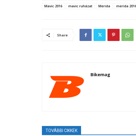
Mavic 2016
mavic ruházat
Merida
merida 201
Share
Bikemag
TOVÁBBI CIKKEK