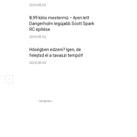
2026.08.06.
8,99 kilós mestermű – ilyen lett
Dangerholm legújabb Scott Spark
RC építése
2026.08.05.
Hőségben edzeni? Igen, de
felejtsd el a tavaszi tempót!
2026.08.04.
- Hirdetés -