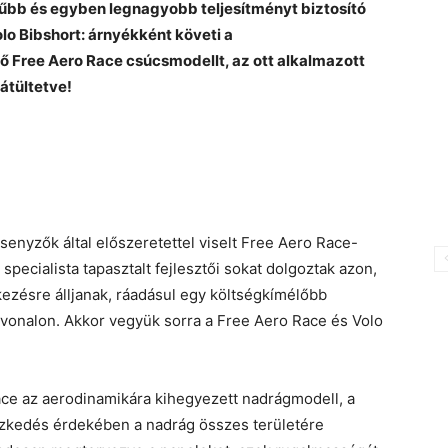
űbb és egyben legnagyobb teljesítményt biztosító
olo Bibshort: árnyékként követi a
Free Aero Race csúcsmodellt, az ott alkalmazott
átültetve!
senyzők által előszeretettel viselt Free Aero Race-
pecialista tapasztalt fejlesztői sokat dolgoztak azon,
kezésre álljanak, ráadásul egy költségkímélőbb
vonalon. Akkor vegyük sorra a Free Aero Race és Volo
ce az aerodinamikára kihegyezett nadrágmodell, a
eszkedés érdekében a nadrág összes területére