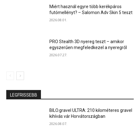
Miért használ egyre több kerékpáros
futómellényt? – Salomon Adv Skin 5 teszt
2026.08.01.
PRO Stealth 3D nyereg teszt – amikor
egyszerűen megfeledkezel a nyeregről
2026.07.27.
LEGFRISSEBB
BILO.gravel ULTRA: 210 kilométeres gravel
kihívás vár Horvátországban
2026.08.07.