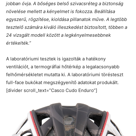
jobban óvja. A bőséges belső szivacsréteg a biztonság
növelése mellett a kényelmet is fokozza. Beállítása
egyszerű, rögzítése, kioldása pillanatok műve. A legtöbb
tesztelő számára kiváló illeszkedést biztosított, többen a
24 vizsgált modell között a legkényelmesebbnek
értékelték.”
A laboratóriumi tesztek is igazolták a hatékony
ventilációt, a termográfiai hőtérkép a legalacsonyabb
felhőmérsékletet mutatta ki. A laboratóriumi törésteszt
full-face bukókat megszégyenítő adatokat produkált.
[divider scroll_text=”Casco Cudo Enduro”]