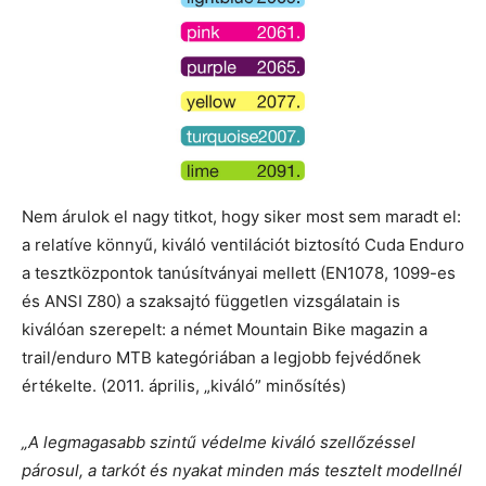
Nem árulok el nagy titkot, hogy siker most sem maradt el:
a relatíve könnyű, kiváló ventilációt biztosító Cuda Enduro
a tesztközpontok tanúsítványai mellett (EN1078, 1099-es
és ANSI Z80) a szaksajtó független vizsgálatain is
kiválóan szerepelt: a német Mountain Bike magazin a
trail/enduro MTB kategóriában a legjobb fejvédőnek
értékelte. (2011. április, „kiváló” minősítés)
„A legmagasabb szintű védelme kiváló szellőzéssel
párosul, a tarkót és nyakat minden más tesztelt modellnél