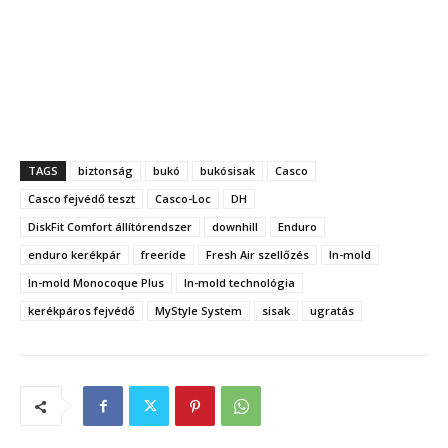
TAGS
biztonság
bukó
bukósisak
Casco
Casco fejvédő teszt
Casco-Loc
DH
DiskFit Comfort állítórendszer
downhill
Enduro
enduro kerékpár
freeride
Fresh Air szellőzés
In-mold
In-mold Monocoque Plus
In-mold technológia
kerékpáros fejvédő
MyStyle System
sisak
ugratás