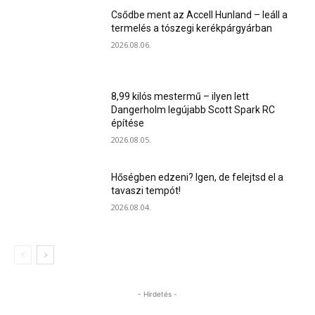
Csődbe ment az Accell Hunland – leáll a
termelés a tószegi kerékpárgyárban
2026.08.06.
8,99 kilós mestermű – ilyen lett
Dangerholm legújabb Scott Spark RC
építése
2026.08.05.
Hőségben edzeni? Igen, de felejtsd el a
tavaszi tempót!
2026.08.04.
- Hirdetés -