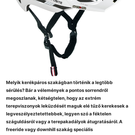
Melyik kerékpáros szakágban történik a legtöbb
sérülés? Bár a vélemények a pontos sorrendről
megoszlanak, kétségtelen, hogy az extrém
terepviszonyok leküzdését maguk elé tűző kerekesek a
legveszélyeztetettebbek, legyen szó a féktelen
száguldásról vagy a terepakadályok átugratásáról. A
freeride vagy downhill szakág speciális