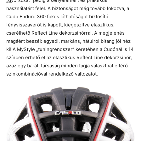
„gyorscsat” pedig a kényelemért és praktikus
használatért felel. A biztonságot még tovább fokozva, a
Cudo Enduro 360 fokos láthatóságot biztosító
fényvisszaverőt is kapott, kiegészítve elasztikus,
cserélhető Reflect Line dekorzsinórral. A megjelenés
magáért beszél: egyedi, markáns, hátulról bitang jól néz
ki! A MyStyle „tuningrendszer” keretében a Cudónál is 14
színben érhető el az elasztikus Reflect Line dekorzsinór,
azaz egy baráti társaság minden tagja választhat eltérő
színkombinációval rendelkező változatot.