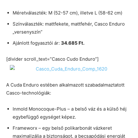
Méretválaszték: M (52-57 cm), illetve L (58-62 cm)
Színválaszték: mattfekete, mattfehér, Casco Enduro
„versenyszín”
Ajánlott fogyasztói ár:
34.685 Ft.
[divider scroll_text=”Casco Cudo Enduro”]
A Cuda Enduro estében alkalmazott szabadalmaztatott
Casco-technológiák:
Inmold Monocoque-Plus – a belső váz és a külső héj
egybefüggő egységet képez.
Frameworx – egy belső polikarbonát vázkeret
maximalizálja a biztonságot, a becsapódási energiát