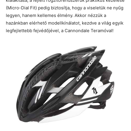
kialakítása, a fejlett rögzítőrendszerük praktikus kezelése
(Micro-Dial Fit) pedig biztosítja, hogy a viseletük ne nyűg
legyen, hanem kellemes élmény. Akkor nézzük a
hazánkban elérhető modellkínálatot, kezdve a világ egyik
legfejlettebb fejvédőjével, a Cannondale Teramóval!