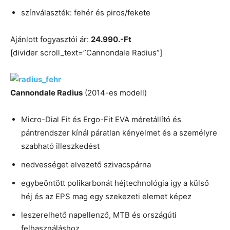
színválaszték: fehér és piros/fekete
Ajánlott fogyasztói ár:
24.990.-Ft
[divider scroll_text=”Cannondale Radius”]
Cannondale Radius
(2014-es modell)
Micro-Dial Fit és Ergo-Fit EVA méretállító és
pántrendszer kínál páratlan kényelmet és a személyre
szabható illeszkedést
nedvességet elvezető szivacspárna
egybeöntött polikarbonát héjtechnológia így a külső
héj és az EPS mag egy szekezeti elemet képez
leszerelhető napellenző, MTB és országúti
felhasználáshoz