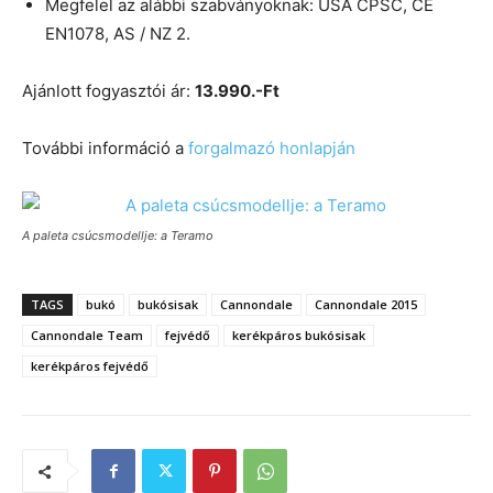
Megfelel az alábbi szabványoknak: USA CPSC, CE
EN1078, AS / NZ 2.
Ajánlott fogyasztói ár:
13.990.-Ft
További információ a
forgalmazó honlapján
A paleta csúcsmodellje: a Teramo
TAGS
bukó
bukósisak
Cannondale
Cannondale 2015
Cannondale Team
fejvédő
kerékpáros bukósisak
kerékpáros fejvédő