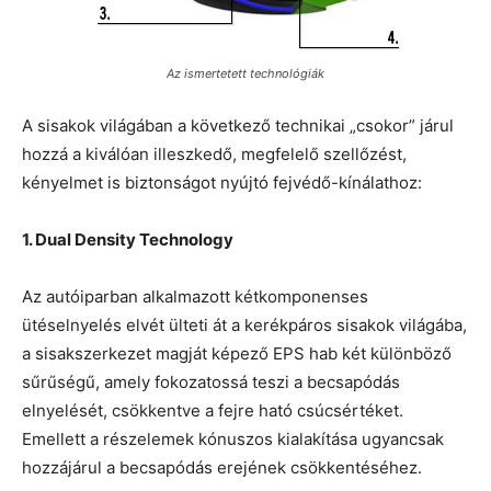
Az ismertetett technológiák
A sisakok világában a következő technikai „csokor” járul
hozzá a kiválóan illeszkedő, megfelelő szellőzést,
kényelmet is biztonságot nyújtó fejvédő-kínálathoz:
1. Dual Density Technology
Az autóiparban alkalmazott kétkomponenses
ütéselnyelés elvét ülteti át a kerékpáros sisakok világába,
a sisakszerkezet magját képező EPS hab két különböző
sűrűségű, amely fokozatossá teszi a becsapódás
elnyelését, csökkentve a fejre ható csúcsértéket.
Emellett a részelemek kónuszos kialakítása ugyancsak
hozzájárul a becsapódás erejének csökkentéséhez.