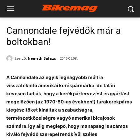
Cannondale fejvédők már a
boltokban!
Szerző:
Nemeth Balazs
2015.05.08.
A Cannondale az egyik legnagyobb múltra
visszatekintő amerikai kerékpármárka, de talán
kevesen tudják, hogy a kerékpártervezést és gyártást
megelőzően (az 1970-80-as években!) túrakerékpáros
kiegészítőket kínáltak a szabadságra,
természetközelségre vágyó amerikai bicajosok
számára. Így alig meglepő, hogy manapság is számos
kiváló fejvédő szerepel rendkívül széles