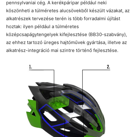
pennsylvaniai cég. A kerékpáripar például neki
köszönheti a túlméretes alucsövekből készült vázakat, az
alkatrészek tervezése terén is több forradalmi újítást
hoztak: ilyen például a túlméretes
középcsapágytengelyek kifejlesztése (BB30-szabvány),
az ehhez tartozó üreges hajtóművek gyártása, illetve az
alkatrész-integráció mai szintre történő fejlesztése.