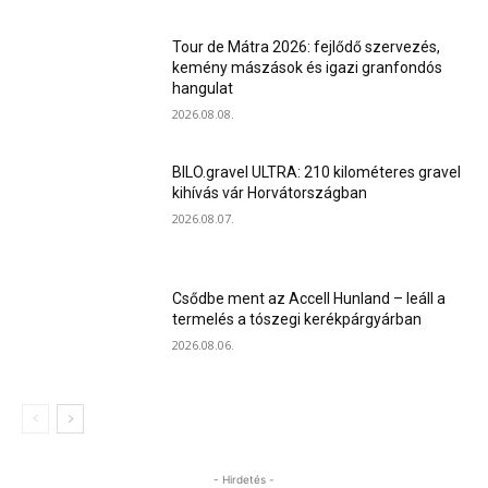
Tour de Mátra 2026: fejlődő szervezés,
kemény mászások és igazi granfondós
hangulat
2026.08.08.
BILO.gravel ULTRA: 210 kilométeres gravel
kihívás vár Horvátországban
2026.08.07.
Csődbe ment az Accell Hunland – leáll a
termelés a tószegi kerékpárgyárban
2026.08.06.
- Hirdetés -