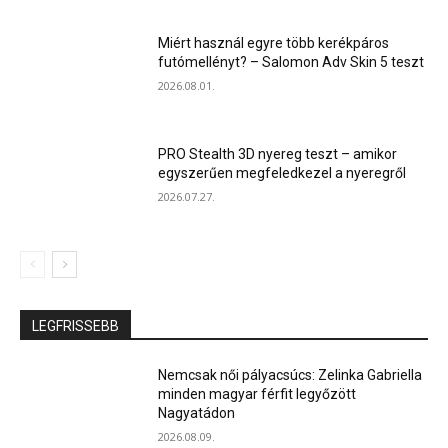
Miért használ egyre több kerékpáros
futómellényt? – Salomon Adv Skin 5 teszt
2026.08.01.
PRO Stealth 3D nyereg teszt – amikor
egyszerűen megfeledkezel a nyeregről
2026.07.27.
LEGFRISSEBB
Nemcsak női pályacsúcs: Zelinka Gabriella
minden magyar férfit legyőzött
Nagyatádon
2026.08.09.