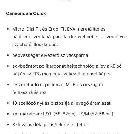
Cannondale Quick
Micro-Dial Fit és Ergo-Fit EVA méretállító és
pántrendszer kínál páratlan kényelmet és a személyre
szabható illeszkedést
nedvességet elvezető szivacspárna
egybeöntött polikarbonát héjtechnológia így a külső
héj és az EPS mag egy szekezeti elemet képez
leszerelhető napellenző, MTB és országúti
felhasználáshoz
19 szellőző nyílás biztosítja a levegő áramlását
két méretben: L/XL (58-62cm) – S/M (52-58cm )
Színválaszték: piros/fekete és fehér