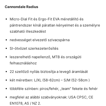
Cannondale Radius
Micro-Dial Fit és Ergo-Fit EVA méretállító és
pántrendszer kínál páratlan kényelmet és a személyre
szabható illeszkedést
nedvességet elvezető szivacspárna
SI-ötvözet szerkezeterősítés
leszerelhető napellenző, MTB és országúti
felhasználáshoz
22 szellőző nyílás biztosítja a levegő áramlását
két méretben: L/XL (58-62cm) – S/M (52-58cm )
többféle színben: piros/fehér, „team” fekete és fehér
megfelel az alábbi szabványoknak: USA CPSC, CE
EN1078, AS / NZ 2.