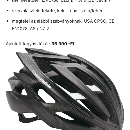
két méretben: L/XL (58-62cm) – S/M (52-58cm )
színválaszték: fekete, kék, „team” zöld/fehér
megfelel az alábbi szabványoknak: USA CPSC, CE
EN1078, AS / NZ 2.
Ajánlott fogyasztói ár:
36.990.-Ft