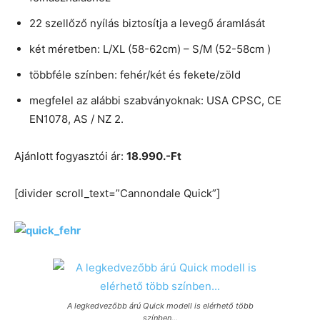
22 szellőző nyílás biztosítja a levegő áramlását
két méretben: L/XL (58-62cm) – S/M (52-58cm )
többféle színben: fehér/két és fekete/zöld
megfelel az alábbi szabványoknak: USA CPSC, CE
EN1078, AS / NZ 2.
Ajánlott fogyasztói ár:
18.990.-Ft
[divider scroll_text=”Cannondale Quick”]
A legkedvezőbb árú Quick modell is elérhető több
színben…