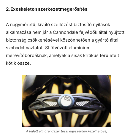
2. Exoskeleton szerkezetmegerősítés
A nagyméretű, kiváló szellőzést biztosító nyílások
alkalmazása nem jár a Cannondale fejvédők által nyújtott
biztonság csökkenésével köszönhetően a gyártó által
szabadalmaztatott SI ötvözött alumínium
merevítőbordáknak, amelyek a sisak kritikus területeit
kötik össze.
A fejlett állítórendszer teszi egyszerűen kezelhetővé,