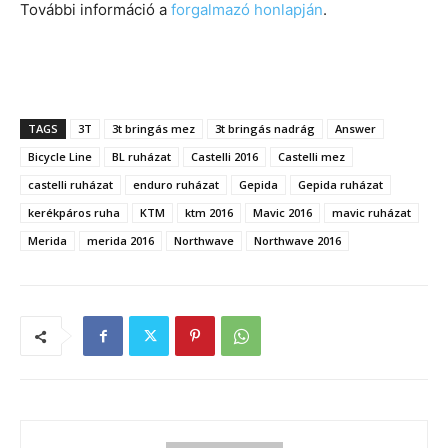
További információ a
forgalmazó honlapján
.
TAGS
3T
3t bringás mez
3t bringás nadrág
Answer
Bicycle Line
BL ruházat
Castelli 2016
Castelli mez
castelli ruházat
enduro ruházat
Gepida
Gepida ruházat
kerékpáros ruha
KTM
ktm 2016
Mavic 2016
mavic ruházat
Merida
merida 2016
Northwave
Northwave 2016