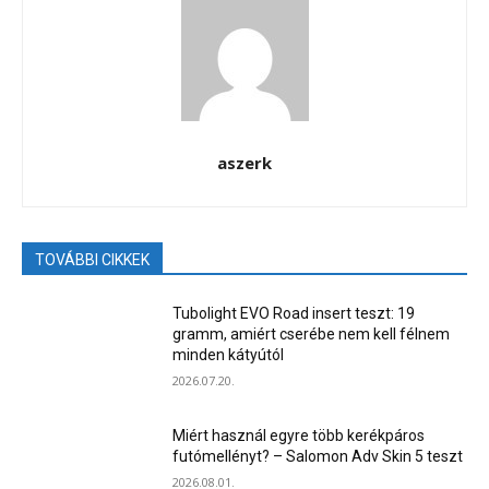
aszerk
TOVÁBBI CIKKEK
Tubolight EVO Road insert teszt: 19
gramm, amiért cserébe nem kell félnem
minden kátyútól
2026.07.20.
Miért használ egyre több kerékpáros
futómellényt? – Salomon Adv Skin 5 teszt
2026.08.01.