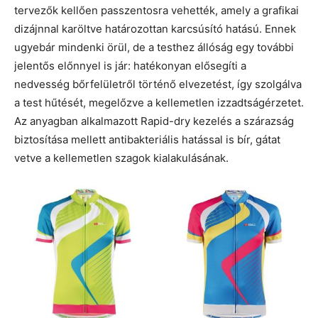
tervezők kellően passzentosra vehették, amely a grafikai
dizájnnal karöltve határozottan karcsúsító hatású. Ennek
ugyebár mindenki örül, de a testhez állóság egy további
jelentős előnnyel is jár: hatékonyan elősegíti a
nedvesség bőrfelületről történő elvezetést, így szolgálva
a test hűtését, megelőzve a kellemetlen izzadtságérzetet.
Az anyagban alkalmazott Rapid-dry kezelés a szárazság
biztosítása mellett antibakteriális hatással is bír, gátat
vetve a kellemetlen szagok kialakulásának.