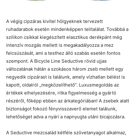
A végig cipzáras kivitel hölgyeknek tervezett
ruhadarabok esetén mindenképpen telitalálat. Továbbá a
szilikon csíkkal kiegészített elasztikus derékpánt még
intenzív mozgás mellett is megakadályozza a mez
felcsúszását, ami a testhez álló szabás esetén fontos
szempont. A Bicycle Line Seductive rövid ujjas
változatának hátán a szokásos három zseb mellett egy
negyedik cipzárast is találunk, amely vízhatlan bélést is
kapott, oldalról „megközelíthető”. Luxusmegoldás az
értékek elhelyezésére, ritka figyelmesség a gyártó
részéről, főképp ebben az árkategóriában! A zsebek alatt
biztonságot fokozó fényvisszaverő elemet találunk,
lehetőséget adva a nyári a napnyugta utáni bicajozásra.
A Seductive mezcsalád kétféle szövetanyagot alkalmaz,