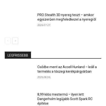
PRO Stealth 3D nyereg teszt – amikor
egyszerűen megfeledkezel a nyeregről
2026.07.27.
LEGFRISSEBB
Csődbe ment az Accell Hunland – leáll a
termelés a tószegi kerékpárgyárban
2026.08.06.
8,99 kilós mestermű – ilyen lett
Dangerholm legújabb Scott Spark RC
építése