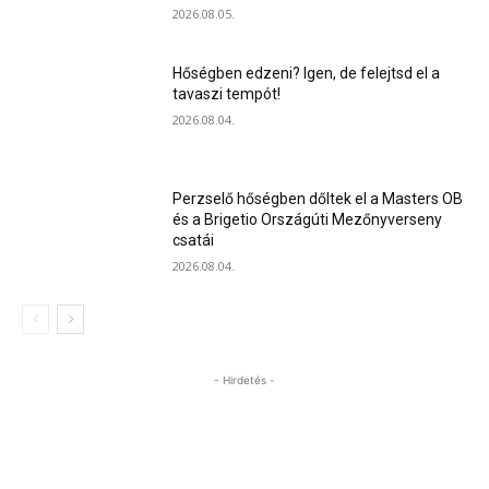
2026.08.05.
Hőségben edzeni? Igen, de felejtsd el a
tavaszi tempót!
2026.08.04.
Perzselő hőségben dőltek el a Masters OB
és a Brigetio Országúti Mezőnyverseny
csatái
2026.08.04.
- Hirdetés -