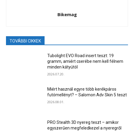
Bikemag
TOVÁBBI CIKKEK
Tubolight EVO Road insert teszt: 19
gramm, amiért cserébe nem kell félnem
minden kátyútól
2026.07.20.
Miért használ egyre több kerékpáros
futómellényt? – Salomon Adv Skin 5 teszt
2026.08.01.
PRO Stealth 3D nyereg teszt – amikor
egyszerűen megfeledkezel a nyeregről