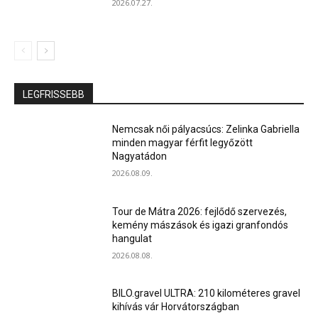
2026.07.27.
LEGFRISSEBB
Nemcsak női pályacsúcs: Zelinka Gabriella
minden magyar férfit legyőzött
Nagyatádon
2026.08.09.
Tour de Mátra 2026: fejlődő szervezés,
kemény mászások és igazi granfondós
hangulat
2026.08.08.
BILO.gravel ULTRA: 210 kilométeres gravel
kihívás vár Horvátországban