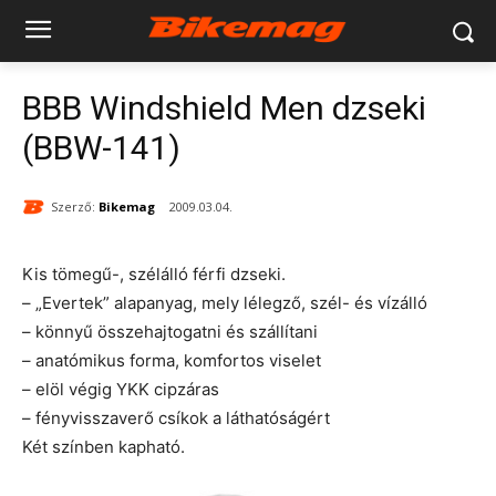
BBB Windshield Men dzseki
(BBW-141)
Szerző:
Bikemag
2009.03.04.
Kis tömegű-, szélálló férfi dzseki.
– „Evertek” alapanyag, mely lélegző, szél- és vízálló
– könnyű összehajtogatni és szállítani
– anatómikus forma, komfortos viselet
– elöl végig YKK cipzáras
– fényvisszaverő csíkok a láthatóságért
Két színben kapható.