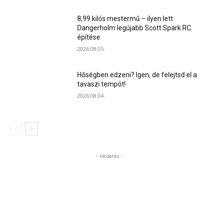
8,99 kilós mestermű – ilyen lett
Dangerholm legújabb Scott Spark RC
építése
2026.08.05.
Hőségben edzeni? Igen, de felejtsd el a
tavaszi tempót!
2026.08.04.
- Hirdetés -