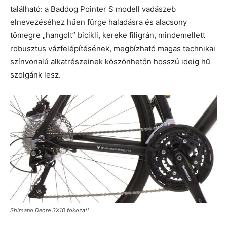
található: a Baddog Pointer S modell vadászeb
elnevezéséhez hűen fürge haladásra és alacsony
tömegre „hangolt” bicikli, kereke filigrán, mindemellett
robusztus vázfelépítésének, megbízható magas technikai
színvonalú alkatrészeinek köszönhetőn hosszú ideig hű
szolgánk lesz.
Shimano Deore 3X10 fokozat!