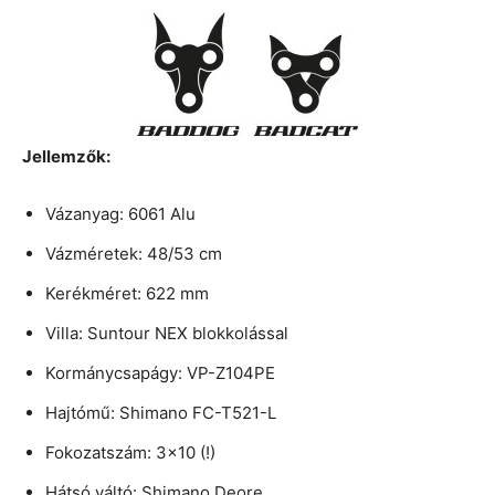
Jellemzők:
Vázanyag: 6061 Alu
Vázméretek: 48/53 cm
Kerékméret: 622 mm
Villa: Suntour NEX blokkolással
Kormánycsapágy: VP-Z104PE
Hajtómű: Shimano FC-T521-L
Fokozatszám: 3×10 (!)
Hátsó váltó: Shimano Deore