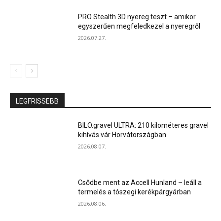
PRO Stealth 3D nyereg teszt – amikor
egyszerűen megfeledkezel a nyeregről
2026.07.27.
LEGFRISSEBB
BILO.gravel ULTRA: 210 kilométeres gravel
kihívás vár Horvátországban
2026.08.07.
Csődbe ment az Accell Hunland – leáll a
termelés a tószegi kerékpárgyárban
2026.08.06.