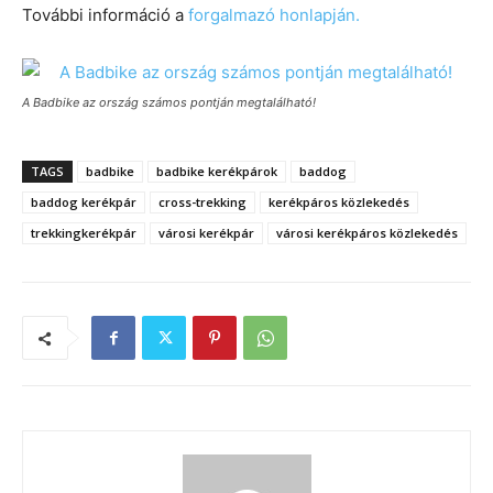
További információ a
forgalmazó honlapján.
A Badbike az ország számos pontján megtalálható!
TAGS
badbike
badbike kerékpárok
baddog
baddog kerékpár
cross-trekking
kerékpáros közlekedés
trekkingkerékpár
városi kerékpár
városi kerékpáros közlekedés