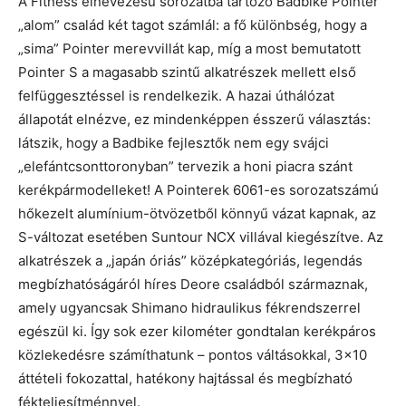
A Fitness elnevezésű sorozatba tartozó Badbike Pointer
„alom” család két tagot számlál: a fő különbség, hogy a
„sima” Pointer merevvillát kap, míg a most bemutatott
Pointer S a magasabb szintű alkatrészek mellett első
felfüggesztéssel is rendelkezik. A hazai úthálózat
állapotát elnézve, ez mindenképpen ésszerű választás:
látszik, hogy a Badbike fejlesztők nem egy svájci
„elefántcsonttoronyban” tervezik a honi piacra szánt
kerékpármodelleket! A Pointerek 6061-es sorozatszámú
hőkezelt alumínium-ötvözetből könnyű vázat kapnak, az
S-változat esetében Suntour NCX villával kiegészítve. Az
alkatrészek a „japán óriás” középkategóriás, legendás
megbízhatóságáról híres Deore családból származnak,
amely ugyancsak Shimano hidraulikus fékrendszerrel
egészül ki. Így sok ezer kilométer gondtalan kerékpáros
közlekedésre számíthatunk – pontos váltásokkal, 3×10
áttételi fokozattal, hatékony hajtással és megbízható
fékteljesítménnyel.