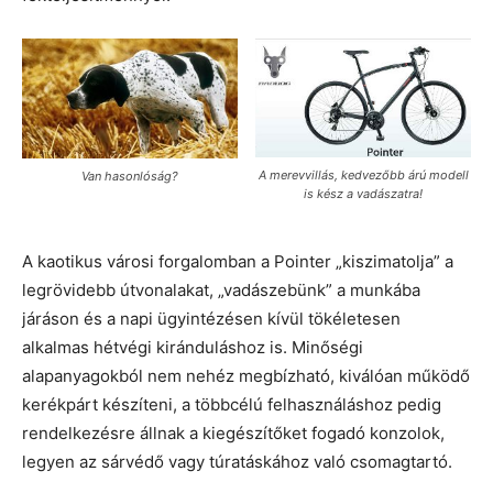
A merevvillás, kedvezőbb árú modell
Van hasonlóság?
is kész a vadászatra!
A kaotikus városi forgalomban a Pointer „kiszimatolja” a
legrövidebb útvonalakat, „vadászebünk” a munkába
járáson és a napi ügyintézésen kívül tökéletesen
alkalmas hétvégi kiránduláshoz is. Minőségi
alapanyagokból nem nehéz megbízható, kiválóan működő
kerékpárt készíteni, a többcélú felhasználáshoz pedig
rendelkezésre állnak a kiegészítőket fogadó konzolok,
legyen az sárvédő vagy túratáskához való csomagtartó.