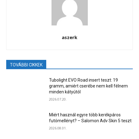
aszerk
TOVÁBBI CIKKEK
Tubolight EVO Road insert teszt: 19
gramm, amiért cserébe nem kell félnem
minden kátyútól
2026.07.20.
Miért használ egyre több kerékpáros
futómellényt? – Salomon Adv Skin 5 teszt
2026.08.01.