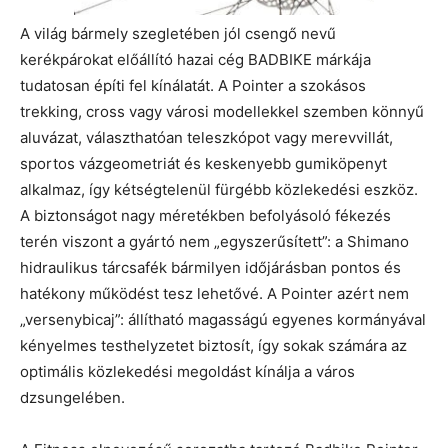
A világ bármely szegletében jól csengő nevű
kerékpárokat előállító hazai cég BADBIKE márkája
tudatosan építi fel kínálatát. A Pointer a szokásos
trekking, cross vagy városi modellekkel szemben könnyű
aluvázat, választhatóan teleszkópot vagy merevvillát,
sportos vázgeometriát és keskenyebb gumiköpenyt
alkalmaz, így kétségtelenül fürgébb közlekedési eszköz.
A biztonságot nagy méretékben befolyásoló fékezés
terén viszont a gyártó nem „egyszerűsített”: a Shimano
hidraulikus tárcsafék bármilyen időjárásban pontos és
hatékony működést tesz lehetővé. A Pointer azért nem
„versenybicaj”: állítható magasságú egyenes kormányával
kényelmes testhelyzetet biztosít, így sokak számára az
optimális közlekedési megoldást kínálja a város
dzsungelében.