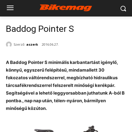
Baddog Pointer S
Szerző:
aszerk
2016.06.27.
A Baddog Pointer S minimális karbantartást igénylő,
könnyű, egyszerű felépítésű, mindamallett 30
fokozatos váltórendszerrel, megbízható hidraulikus
tárcsafékrendszerrel felszerelt minőségi kerékpár.
Segítségével a lehető leggyorsabban juthatunk A-ból B
pontba., nap nap után, télen-nyáron, bármilyen
minőségű közúton.