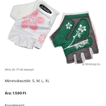
Altrix GL-77 női kesztyű
Méretválaszték: S, M, L, XL
Ára: 1.590 Ft
Forgalmazó: