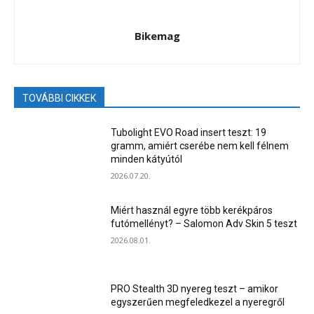
Bikemag
TOVÁBBI CIKKEK
Tubolight EVO Road insert teszt: 19
gramm, amiért cserébe nem kell félnem
minden kátyútól
2026.07.20.
Miért használ egyre több kerékpáros
futómellényt? – Salomon Adv Skin 5 teszt
2026.08.01.
PRO Stealth 3D nyereg teszt – amikor
egyszerűen megfeledkezel a nyeregről