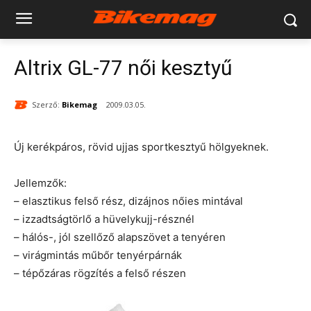
Altrix GL-77 női kesztyű
Szerző:
Bikemag
2009.03.05.
Új kerékpáros, rövid ujjas sportkesztyű hölgyeknek.
Jellemzők:
– elasztikus felső rész, dizájnos nőies mintával
– izzadtságtörlő a hüvelykujj-résznél
– hálós-, jól szellőző alapszövet a tenyéren
– virágmintás műbőr tenyérpárnák
– tépőzáras rögzítés a felső részen