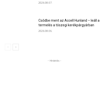
2026.08.07.
Csődbe ment az Accell Hunland – leáll a
termelés a tószegi kerékpárgyárban
2026.08.06.
- Hirdetés -