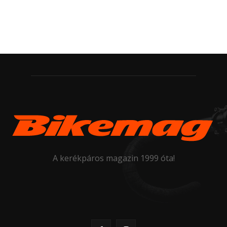
A kerékpáros magazin 1999 óta!