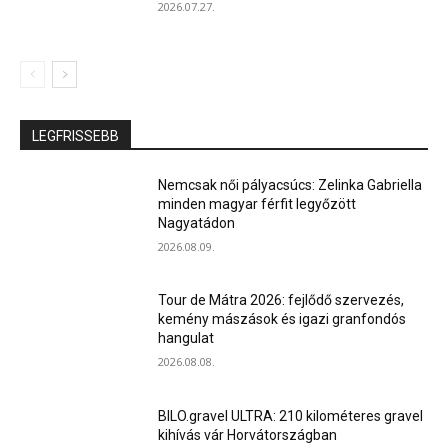
2026.07.27.
LEGFRISSEBB
Nemcsak női pályacsúcs: Zelinka Gabriella
minden magyar férfit legyőzött
Nagyatádon
2026.08.09.
Tour de Mátra 2026: fejlődő szervezés,
kemény mászások és igazi granfondós
hangulat
2026.08.08.
BILO.gravel ULTRA: 210 kilométeres gravel
kihívás vár Horvátországban