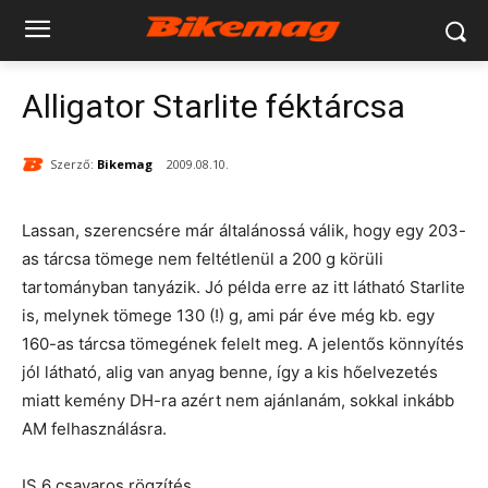
Alligator Starlite féktárcsa
Szerző:
Bikemag
2009.08.10.
Lassan, szerencsére már általánossá válik, hogy egy 203-
as tárcsa tömege nem feltétlenül a 200 g körüli
tartományban tanyázik. Jó példa erre az itt látható Starlite
is, melynek tömege 130 (!) g, ami pár éve még kb. egy
160-as tárcsa tömegének felelt meg. A jelentős könnyítés
jól látható, alig van anyag benne, így a kis hőelvezetés
miatt kemény DH-ra azért nem ajánlanám, sokkal inkább
AM felhasználásra.
IS 6 csavaros rögzítés.