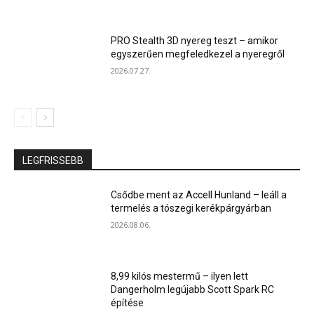
PRO Stealth 3D nyereg teszt – amikor
egyszerűen megfeledkezel a nyeregről
2026.07.27.
LEGFRISSEBB
Csődbe ment az Accell Hunland – leáll a
termelés a tószegi kerékpárgyárban
2026.08.06.
8,99 kilós mestermű – ilyen lett
Dangerholm legújabb Scott Spark RC
építése