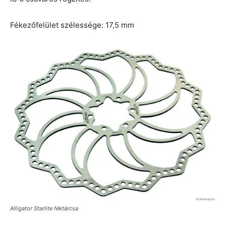
Fékezőfelület szélessége: 17,5 mm
Alligator Starlite féktárcsa