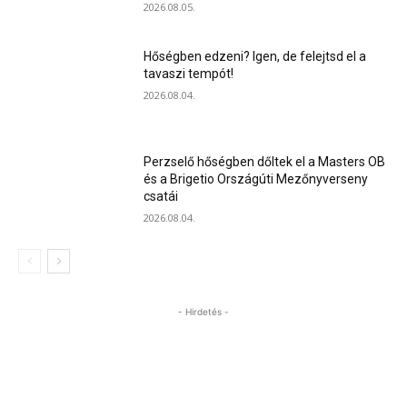
2026.08.05.
Hőségben edzeni? Igen, de felejtsd el a
tavaszi tempót!
2026.08.04.
Perzselő hőségben dőltek el a Masters OB
és a Brigetio Országúti Mezőnyverseny
csatái
2026.08.04.
- Hirdetés -