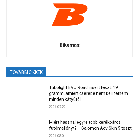
Bikemag
TOVÁBBI CIKKEK
Tubolight EVO Road insert teszt: 19
gramm, amiért cserébe nem kell félnem
minden kátyútól
2026.07.20.
Miért használ egyre több kerékpáros
futómellényt? – Salomon Adv Skin 5 teszt
2026.08.01.