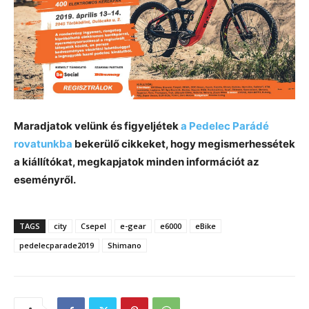
Maradjatok velünk és figyeljétek
a Pedelec Parádé
rovatunkba
bekerülő cikkeket, hogy megismerhessétek
a kiállítókat, megkapjatok minden információt az
eseményről.
TAGS
city
Csepel
e-gear
e6000
eBike
pedelecparade2019
Shimano