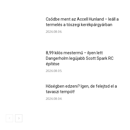
Csődbe ment az Accell Hunland – leáll a
termelés a tószegi kerékpárgyárban
2026.08.06.
8,99 kilós mestermű – ilyen lett
Dangerholm legújabb Scott Spark RC
építése
2026.08.05.
Hőségben edzeni? Igen, de felejtsd el a
tavaszi tempót!
2026.08.04.