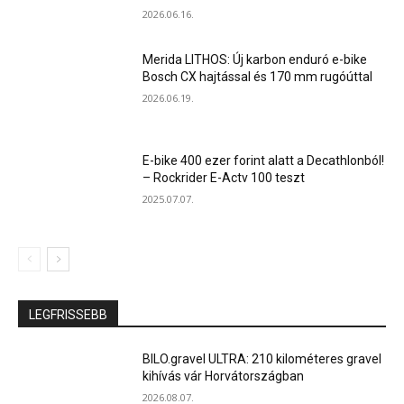
2026.06.16.
Merida LITHOS: Új karbon enduró e-bike
Bosch CX hajtással és 170 mm rugóúttal
2026.06.19.
E-bike 400 ezer forint alatt a Decathlonból!
– Rockrider E-Actv 100 teszt
2025.07.07.
LEGFRISSEBB
BILO.gravel ULTRA: 210 kilométeres gravel
kihívás vár Horvátországban
2026.08.07.