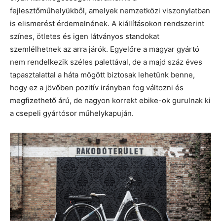
fejlesztőműhelyükből, amelyek nemzetközi viszonylatban
is elismerést érdemelnének. A kiállításokon rendszerint
színes, ötletes és igen látványos standokat
szemlélhetnek az arra járók. Egyelőre a magyar gyártó
nem rendelkezik széles palettával, de a majd száz éves
tapasztalattal a háta mögött biztosak lehetünk benne,
hogy ez a jövőben pozitív irányban fog változni és
megfizethető árú, de nagyon korrekt ebike-ok gurulnak ki
a csepeli gyártósor műhelykapuján.