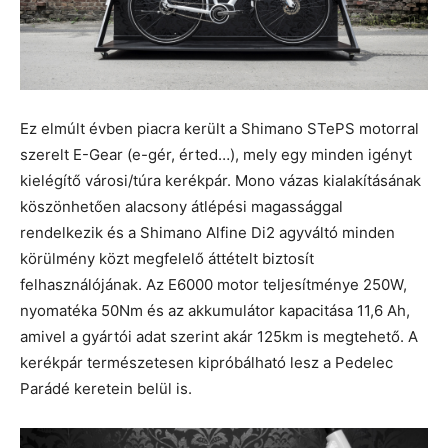
Ez elmúlt évben piacra került a Shimano STePS motorral
szerelt E-Gear (e-gér, érted…), mely egy minden igényt
kielégítő városi/túra kerékpár. Mono vázas kialakításának
köszönhetően alacsony átlépési magassággal
rendelkezik és a Shimano Alfine Di2 agyváltó minden
körülmény közt megfelelő áttételt biztosít
felhasználójának. Az E6000 motor teljesítménye 250W,
nyomatéka 50Nm és az akkumulátor kapacitása 11,6 Ah,
amivel a gyártói adat szerint akár 125km is megtehető. A
kerékpár természetesen kipróbálható lesz a Pedelec
Parádé keretein belül is.