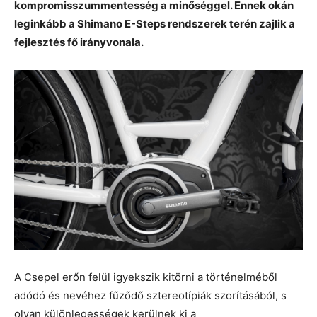
kompromisszummentesség a minőséggel. Ennek okán
leginkább a Shimano E-Steps rendszerek terén zajlik a
fejlesztés fő irányvonala.
A Csepel erőn felül igyekszik kitörni a történelméből
adódó és nevéhez fűződő sztereotípiák szorításából, s
olyan különlegességek kerülnek ki a