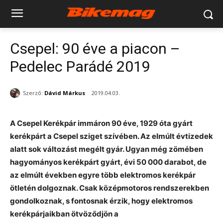
Csepel: 90 éve a piacon –
Pedelec Parádé 2019
Szerző:
Dávid Márkus
2019.04.03.
A Csepel Kerékpár immáron 90 éve, 1929 óta gyárt
kerékpárt a Csepel sziget szívében. Az elmúlt évtizedek
alatt sok változást megélt gyár. Ugyan még zömében
hagyományos kerékpárt gyárt, évi 50 000 darabot, de
az elmúlt években egyre több elektromos kerékpár
ötletén dolgoznak. Csak középmotoros rendszerekben
gondolkoznak, s fontosnak érzik, hogy elektromos
kerékpárjaikban ötvöződjön a