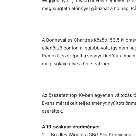
Wiggins nyert, tovább növelve előnyét az ös
megnyugtató előnnyel gálázhat a holnapi Pá
A Bonneval és Chartres közötti 53,5 kilomét
ellenőrző ponton a legjobb volt, így nem h
Remekül szerepelt a spanyol kidőfutambajno
meg, sokáig ülve a hot seat-ben.
Az összetett top 10-ben egyetlen változás 
Evans mérsékelt teljesítményt nyújtott önm
cseréltek.
A 19. szakasz eredménye:
1. Bradley Wiggins (GBr) Sky Procycling