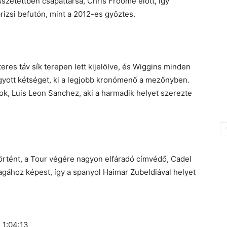
szetettben csapattársa, Chris Froome előtt, így
rizsi befutón, mint a 2012-es győztes.
eres táv sík terepen lett kijelölve, és Wiggins minden
agyott kétséget, ki a legjobb kronómenő a mezőnyben.
k, Luis Leon Sanchez, aki a harmadik helyet szerezte
történt, a Tour végére nagyon elfáradó címvédő, Cadel
agához képest, így a spanyol Haimar Zubeldiával helyet
 1:04:13