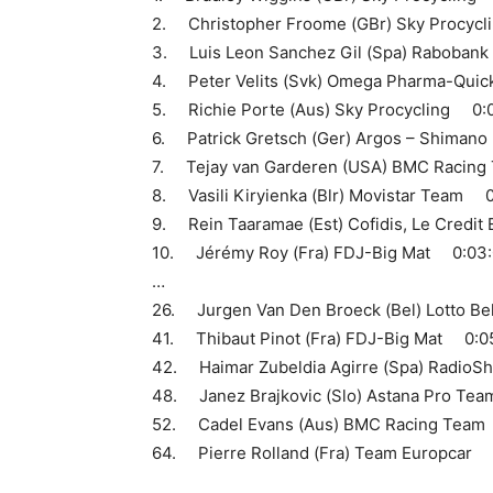
2. Christopher Froome (GBr) Sky Procycl
3. Luis Leon Sanchez Gil (Spa) Raboban
4. Peter Velits (Svk) Omega Pharma-Qui
5. Richie Porte (Aus) Sky Procycling 0:
6. Patrick Gretsch (Ger) Argos – Shiman
7. Tejay van Garderen (USA) BMC Racin
8. Vasili Kiryienka (Blr) Movistar Team 
9. Rein Taaramae (Est) Cofidis, Le Credi
10. Jérémy Roy (Fra) FDJ-Big Mat 0:03
…
26. Jurgen Van Den Broeck (Bel) Lotto B
41. Thibaut Pinot (Fra) FDJ-Big Mat 0:0
42. Haimar Zubeldia Agirre (Spa) Radio
48. Janez Brajkovic (Slo) Astana Pro Te
52. Cadel Evans (Aus) BMC Racing Team
64. Pierre Rolland (Fra) Team Europcar 