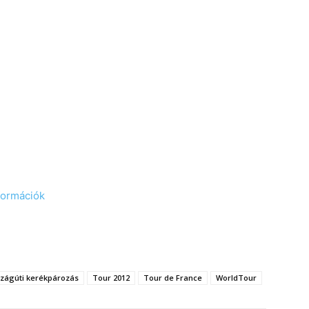
?
nformációk
zágúti kerékpározás
Tour 2012
Tour de France
WorldTour