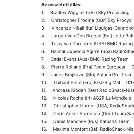
Az összetett állás:
1. Bradley Wiggins (GBr) Sky Procycling
2. Christopher Froome (GBr) Sky Procyc
3. Vincenzo Nibali (Ita) Liquigas-Cannon
4. Jurgen Van Den Broeck (Bel) Lotto Bel
5. Tejay van Garderen (USA) BMC Racin
6. Haimar Zubeldia Agirre (Spa) RadioSh
7. Cadel Evans (Aus) BMC Racing Team 
8. Pierre Rolland (Fra) Team Europcar 0
9. Janez Brajkovic (Slo) Astana Pro Tea
10. Thibaut Pinot (Fra) FDJ-Big Mat 0:17
11. Andreas Klöden (Ger) RadioShack-Ni
12. Nicolas Roche (Irl) AG2R La Mondial
13. Christopher Horner (USA) RadioShac
14. Chris Anker Sörensen (Den) Team Sa
15. Denis Menchov (Rus) Katusha Team 
16. Maxime Monfort (Bel) RadioShack-Ni