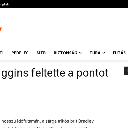
English
TI
PEDELEC
MTB
BIZTONSÁG
TÚRA
FUTÁS
ggins feltette a pontot
hosszú időfutamán, a sárga trikós brit Bradley