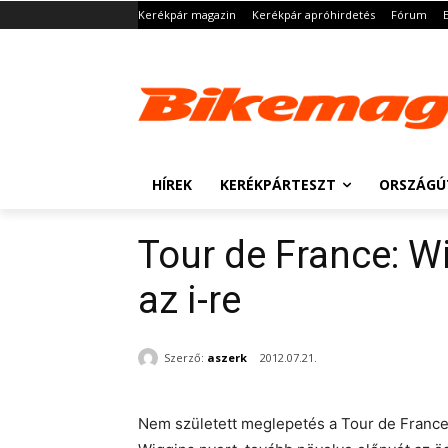
Kerékpár magazin
Kerékpár apróhirdetés
Fórum
HÍREK
KERÉKPÁRTESZT
ORSZÁGÚ
Tour de France: Wi
az i-re
Szerző:
aszerk
2012.07.21.
Nem született meglepetés a Tour de France 