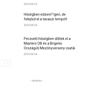
2026.08.05.
Hőségben edzeni? Igen, de
felejtsd el a tavaszi tempót!
2026.08.04.
Perzselő hőségben dőltek el a
Masters OB és a Brigetio
Országúti Mezőnyverseny csatái
2026.08.04.
- Hirdetés -