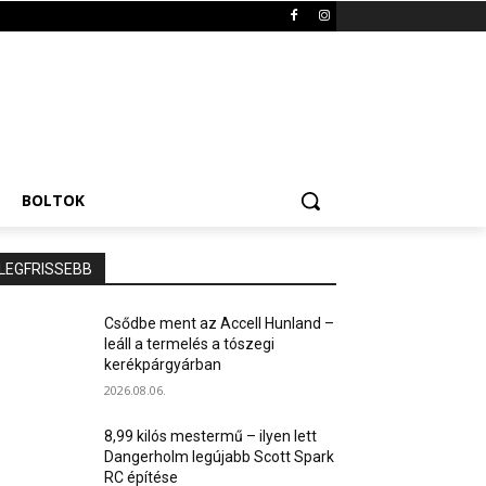
BOLTOK
LEGFRISSEBB
Csődbe ment az Accell Hunland –
leáll a termelés a tószegi
kerékpárgyárban
2026.08.06.
8,99 kilós mestermű – ilyen lett
Dangerholm legújabb Scott Spark
RC építése