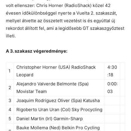
volt ellenszer: Chris Horner (RadioShack) közel 42
évesen időkülönbséggel nyerte a Vuelta 2. szakaszát,
mellyel átvette az összetett vezetést is és egyúttal új
rekordot állított fel, ami a legidősebb GT szakaszgyőztest
illeti.
A 3. szakasz végeredménye:
Christopher Horner (USA) RadioShack
4:30
1
Leopard
:18
Alejandro Valverde Belmonte (Spa)
0:00:
2
Movistar Team
03
3
Joaquim Rodriguez Oliver (Spa) Katusha
4
Rigoberto Uran Uran (Col) Sky Procycling
5
Daniel Martin (Irl) Garmin-Sharp
Bauke Mollema (Ned) Belkin Pro Cycling