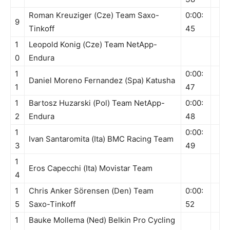
Roman Kreuziger (Cze) Team Saxo-
0:00:
9
Tinkoff
45
1
Leopold Konig (Cze) Team NetApp-
0
Endura
1
0:00:
Daniel Moreno Fernandez (Spa) Katusha
1
47
1
Bartosz Huzarski (Pol) Team NetApp-
0:00:
2
Endura
48
1
0:00:
Ivan Santaromita (Ita) BMC Racing Team
3
49
1
Eros Capecchi (Ita) Movistar Team
4
1
Chris Anker Sörensen (Den) Team
0:00:
5
Saxo-Tinkoff
52
1
Bauke Mollema (Ned) Belkin Pro Cycling