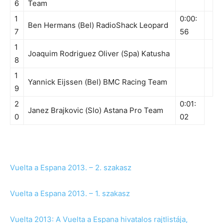
6
Team
1
0:00:
Ben Hermans (Bel) RadioShack Leopard
7
56
1
Joaquim Rodriguez Oliver (Spa) Katusha
8
1
Yannick Eijssen (Bel) BMC Racing Team
9
2
0:01:
Janez Brajkovic (Slo) Astana Pro Team
0
02
Vuelta a Espana 2013. – 2. szakasz
Vuelta a Espana 2013. – 1. szakasz
Vuelta 2013: A Vuelta a Espana hivatalos rajtlistája,