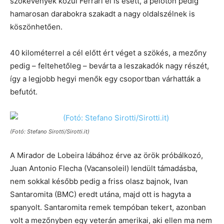
szökevények közül Ferrari el is esett, a peloton pedig
hamarosan darabokra szakadt a nagy oldalszélnek is
köszönhetően.
40 kilométerrel a cél előtt ért véget a szökés, a mezőny
pedig – feltehetőleg – bevárta a leszakadók nagy részét,
így a legjobb hegyi menők egy csoportban várhatták a
befutót.
(Fotó: Stefano Sirotti/Sirotti.it)
A Mirador de Lobeira lábához érve az örök próbálkozó,
Juan Antonio Flecha (Vacansoleil) lendült támadásba,
nem sokkal később pedig a friss olasz bajnok, Ivan
Santaromita (BMC) eredt utána, majd ott is hagyta a
spanyolt. Santaromita remek tempóban tekert, azonban
volt a mezőnyben egy veterán amerikai, aki ellen ma nem