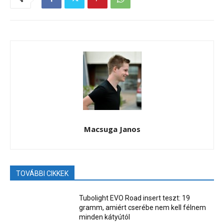
Macsuga Janos
TOVÁBBI CIKKEK
Tubolight EVO Road insert teszt: 19
gramm, amiért cserébe nem kell félnem
minden kátyútól