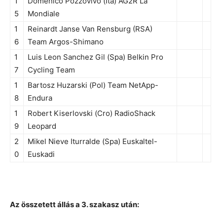
1
Domenico Pozzovivo (Ita) AG2R La
5
Mondiale
1
Reinardt Janse Van Rensburg (RSA)
6
Team Argos-Shimano
1
Luis Leon Sanchez Gil (Spa) Belkin Pro
7
Cycling Team
1
Bartosz Huzarski (Pol) Team NetApp-
8
Endura
1
Robert Kiserlovski (Cro) RadioShack
9
Leopard
2
Mikel Nieve Iturralde (Spa) Euskaltel-
0
Euskadi
Az összetett állás a 3. szakasz után: