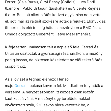
Ferrari (Caja Rural), Ciryl Bessy (Cofidis), Luca Dodi
(Lampre), Pablo Urtasun (Euskaltel) és Vicente Reynes
(Lotto-Belisol) alkotta ötös kedvét egyáltalán nem vette
el, sőt, már az rajtnál szökésre adták a fejüket. Előnyük az
öt percet is elérte, míg hátul a mezőnyben a BMC és az
Omega dolgozott Gilbertért illetve Meersmanért.
Kifejezetten unalmasan telt a nap első fele: Ferrari és
Urtasun osztoztak a gyorsasági részhajrákon, a mezőny
pedig lassan, de biztosan közeledett az elöl tekerő ötös
csoporthoz.
Az állóvizet a tegnap eléhező Henao
majd
Gerrans
bukása kavarta fel. Mindketten folytatták a
versenyt. A helyzet azonban itt kezdett csak igazán
kaotikussá válni. A mezőnyt egy terelőelemekkel
elválasztott szűk, 2×1 sávos hídra vezették be, a