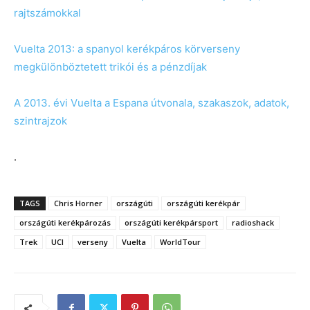
rajtszámokkal
Vuelta 2013: a spanyol kerékpáros körverseny
megkülönböztetett trikói és a pénzdíjak
A 2013. évi Vuelta a Espana útvonala, szakaszok, adatok,
szintrajzok
.
TAGS
Chris Horner
országúti
országúti kerékpár
országúti kerékpározás
országúti kerékpársport
radioshack
Trek
UCI
verseny
Vuelta
WorldTour