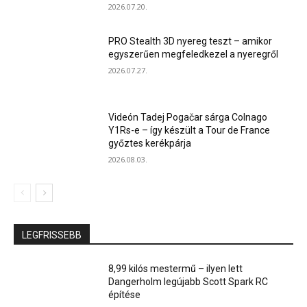
2026.07.20.
PRO Stealth 3D nyereg teszt – amikor
egyszerűen megfeledkezel a nyeregről
2026.07.27.
Videón Tadej Pogačar sárga Colnago
Y1Rs-e – így készült a Tour de France
győztes kerékpárja
2026.08.03.
LEGFRISSEBB
8,99 kilós mestermű – ilyen lett
Dangerholm legújabb Scott Spark RC
építése