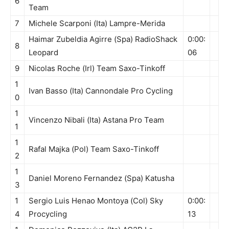
6
Team
7
Michele Scarponi (Ita) Lampre-Merida
Haimar Zubeldia Agirre (Spa) RadioShack
0:00:
8
Leopard
06
9
Nicolas Roche (Irl) Team Saxo-Tinkoff
1
Ivan Basso (Ita) Cannondale Pro Cycling
0
1
Vincenzo Nibali (Ita) Astana Pro Team
1
1
Rafal Majka (Pol) Team Saxo-Tinkoff
2
1
Daniel Moreno Fernandez (Spa) Katusha
3
1
Sergio Luis Henao Montoya (Col) Sky
0:00:
4
Procycling
13