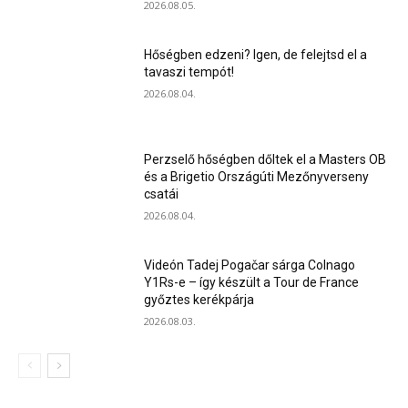
2026.08.05.
Hőségben edzeni? Igen, de felejtsd el a
tavaszi tempót!
2026.08.04.
Perzselő hőségben dőltek el a Masters OB
és a Brigetio Országúti Mezőnyverseny
csatái
2026.08.04.
Videón Tadej Pogačar sárga Colnago
Y1Rs-e – így készült a Tour de France
győztes kerékpárja
2026.08.03.