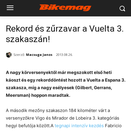
Rekord és zűrzavar a Vuelta 3.
szakaszán!
Szerző:
Macsuga Janos
2013.08.26.
A nagy körversenyektől már megszokott első heti
káoszt és egy rekorddöntést hozott a Vuelta a Espana 3.
szakasza, míg a nagy esélyesek (Gilbert, Gerrans,
Meersman) hoppon maradtak.
A második mezőny szakaszon 184 kilométer várt a
versenyzőkre Vigo és Mirador de Lobeira 3. kategóriás
hegyi befutója között.A
tegnapi intenzív kezdés
Fabricio