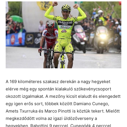
A 169 kilométeres szakasz derekán a nagy hegyeket
elérve még egy spontán kialakuló szökevénycsoport
okozott izgalmakat. A mezőny kicsit elaludt és elengedett
egy igen erős sort, többek között Damiano Cunego,
Amets Txurruka és Marco Pinotti is köztük tekert. Mielőtt
megkezdődött volna az igazi üldözőverseny a
hegyekben, Rabottini 9 perccel, Cunegóék 4 perccel