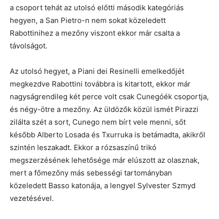
a csoport tehát az utolsó előtti második kategóriás
hegyen, a San Pietro-n nem sokat közeledett
Rabottinihez a mezőny viszont ekkor már csalta a
távolságot.
Az utolsó hegyet, a Piani dei Resinelli emelkedőjét
megkezdve Rabottini továbbra is kitartott, ekkor már
nagyságrendileg két perce volt csak Cunegóék csoportja,
és négy-ötre a mezőny. Az üldözők közül ismét Pirazzi
zilálta szét a sort, Cunego nem bírt vele menni, sőt
később Alberto Losada és Txurruka is betámadta, akikről
szintén leszakadt. Ekkor a rózsaszínű trikó
megszerzésének lehetősége már elúszott az olasznak,
mert a főmezőny más sebességi tartományban
közeledett Basso katonája, a lengyel Sylvester Szmyd
vezetésével.