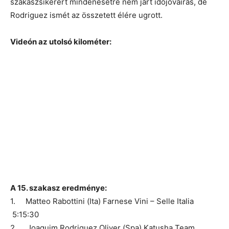
szakaszsikerért mindenesetre nem járt időjóváírás, de
Rodriguez ismét az összetett élére ugrott.
Videón az utolsó kilométer:
A 15. szakasz eredménye:
1. Matteo Rabottini (Ita) Farnese Vini – Selle Italia
5:15:30
2. Joaquim Rodriguez Oliver (Spa) Katusha Team