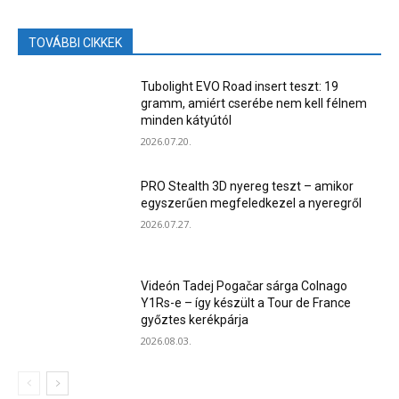
TOVÁBBI CIKKEK
Tubolight EVO Road insert teszt: 19
gramm, amiért cserébe nem kell félnem
minden kátyútól
2026.07.20.
PRO Stealth 3D nyereg teszt – amikor
egyszerűen megfeledkezel a nyeregről
2026.07.27.
Videón Tadej Pogačar sárga Colnago
Y1Rs-e – így készült a Tour de France
győztes kerékpárja
2026.08.03.