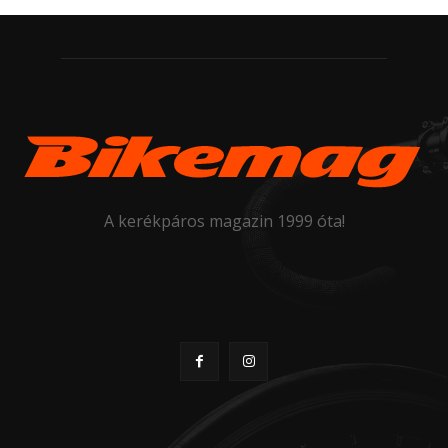
A kerékpáros magazin 1999 óta!