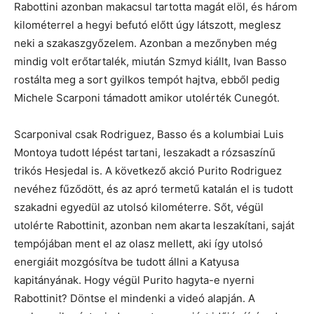
Rabottini azonban makacsul tartotta magát elöl, és három
kilométerrel a hegyi befutó előtt úgy látszott, meglesz
neki a szakaszgyőzelem. Azonban a mezőnyben még
mindig volt erőtartalék, miután Szmyd kiállt, Ivan Basso
rostálta meg a sort gyilkos tempót hajtva, ebből pedig
Michele Scarponi támadott amikor utolérték Cunegót.
Scarponival csak Rodriguez, Basso és a kolumbiai Luis
Montoya tudott lépést tartani, leszakadt a rózsaszínű
trikós Hesjedal is. A következő akció Purito Rodriguez
nevéhez fűződött, és az apró termetű katalán el is tudott
szakadni egyedül az utolsó kilométerre. Sőt, végül
utolérte Rabottinit, azonban nem akarta leszakítani, saját
tempójában ment el az olasz mellett, aki így utolsó
energiáit mozgósítva be tudott állni a Katyusa
kapitányának. Hogy végül Purito hagyta-e nyerni
Rabottinit? Döntse el mindenki a videó alapján. A