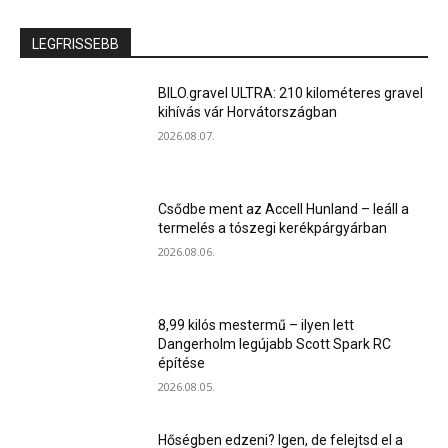
LEGFRISSEBB
BILO.gravel ULTRA: 210 kilométeres gravel
kihívás vár Horvátországban
2026.08.07.
Csődbe ment az Accell Hunland – leáll a
termelés a tószegi kerékpárgyárban
2026.08.06.
8,99 kilós mestermű – ilyen lett
Dangerholm legújabb Scott Spark RC
építése
2026.08.05.
Hőségben edzeni? Igen, de felejtsd el a