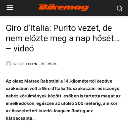
Giro d’Italia: Purito vezet, de
nem előzte meg a nap hősét…
– videó
Szerző:
aszerk
2012.05.20.
Az olasz Matteo Rabottini a 14. kilométertől kezdve
szökésben volt a Giro d’Italia 15. szakaszán, és iszonyú
nehéz körülmények között, esőben is tartotta magát az
emelkedőkön, egészen az utolsó 300 méterig, amikor
az összetettért küzdő Joaquim Rodriguez
hátbacsapta…