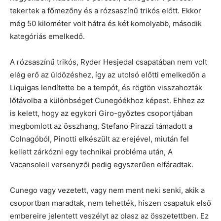
tekertek a főmezőny és a rózsaszínű trikós előtt. Ekkor
még 50 kilométer volt hátra és két komolyabb, második
kategóriás emelkedő.
A rózsaszínű trikós, Ryder Hesjedal csapatában nem volt
elég erő az üldözéshez, így az utolsó előtti emelkedőn a
Liquigas lendítette be a tempót, és rögtön visszahozták
lőtávolba a különbséget Cunegóékhoz képest. Ehhez az
is kelett, hogy az egykori Giro-győztes csoportjában
megbomlott az összhang, Stefano Pirazzi támadott a
Colnagóból, Pinotti elkészült az erejével, miután fel
kellett zárkózni egy technikai probléma után, A
Vacansoleil versenyzői pedig egyszerűen elfáradtak.
Cunego vagy vezetett, vagy nem ment neki senki, akik a
csoportban maradtak, nem tehették, hiszen csapatuk első
embereire jelentett veszélyt az olasz az összetettben. Ez