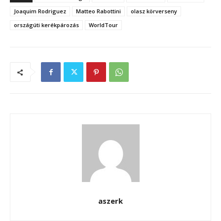
Joaquim Rodriguez
Matteo Rabottini
olasz körverseny
országúti kerékpározás
WorldTour
aszerk