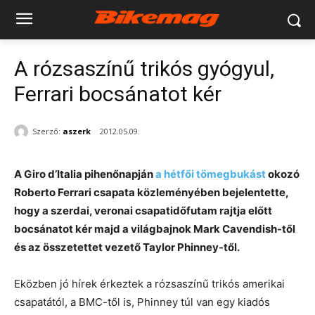
A rózsaszínű trikós gyógyul,
Ferrari bocsánatot kér
Szerző:
aszerk
2012.05.09.
A Giro d’Italia pihenőnapján
a hétfői tömegbukást
okozó
Roberto Ferrari csapata közleményében bejelentette,
hogy a szerdai, veronai csapatidőfutam rajtja előtt
bocsánatot kér majd a világbajnok Mark Cavendish-től
és az összetettet vezető Taylor Phinney-től.
Eközben jó hírek érkeztek a rózsaszínű trikós amerikai
csapatától, a BMC-től is, Phinney túl van egy kiadós