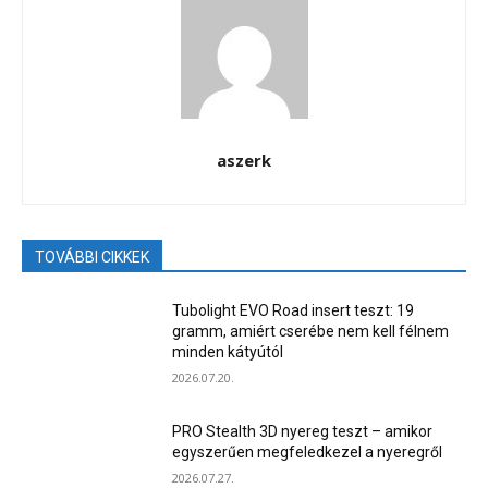
aszerk
TOVÁBBI CIKKEK
Tubolight EVO Road insert teszt: 19
gramm, amiért cserébe nem kell félnem
minden kátyútól
2026.07.20.
PRO Stealth 3D nyereg teszt – amikor
egyszerűen megfeledkezel a nyeregről
2026.07.27.