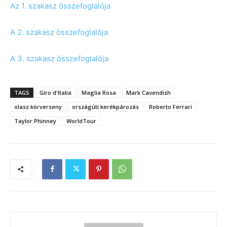
Az 1. szakasz összefoglalója
A 2. szakasz összefoglalója
A 3. szakasz összefoglalója
TAGS
Giro d'Italia
Maglia Rosa
Mark Cavendish
olasz körverseny
országúti kerékpározás
Roberto Ferrari
Taylor Phinney
WorldTour