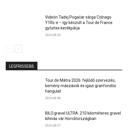
Videón Tadej Pogačar sárga Colnago
Y1Rs-e – így készült a Tour de France
győztes kerékpárja
2026.08.03.
LEGFRISSEBB
Tour de Mátra 2026: fejlődő szervezés,
kemény mászások és igazi granfondós
hangulat
2026.08.08.
BILO.gravel ULTRA: 210 kilométeres gravel
kihívás vár Horvátországban
2026.08.07.