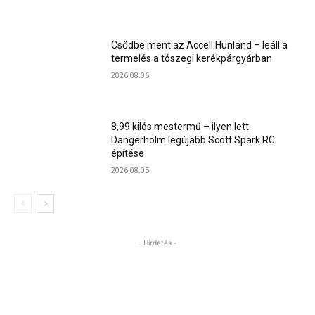
Csődbe ment az Accell Hunland – leáll a
termelés a tószegi kerékpárgyárban
2026.08.06.
8,99 kilós mestermű – ilyen lett
Dangerholm legújabb Scott Spark RC
építése
2026.08.05.
- Hirdetés -