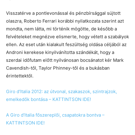
Visszatérve a pontlevonással és pénzbírsággal sújtott
olaszra, Roberto Ferrari korábbi nyilatkozata szerint azt
mondta, nem látta, mi történik mögötte, de később a
felvételeket megnézve elismerte, hogy vétett a szabályok
ellen. Az eset után kialakult feszültség oldása céljából az
Androni kerekese kinyilvánította szándékát, hogy a
szerdai időfutam előtt nyilvánosan bocsánatot kér Mark
Cavendish-től, Taylor Phinney-től és a bukásban
érintettektől.
Giro d’Italia 2012: az útvonal, szakaszok, szintrajzok,
emelkedők bontása – KATTINTSON IDE!
A Giro d’Italia főszereplői, csapatokra bontva –
KATTINTSON IDE!