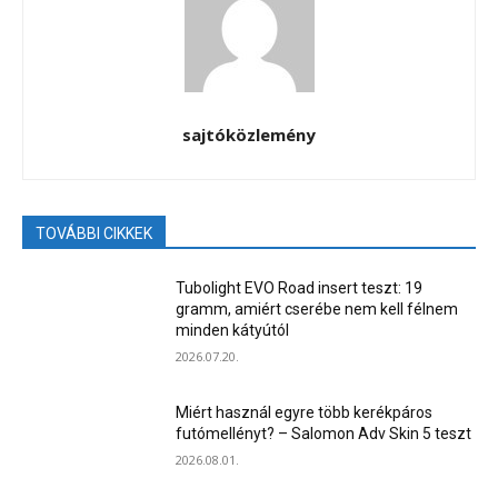
sajtóközlemény
TOVÁBBI CIKKEK
Tubolight EVO Road insert teszt: 19
gramm, amiért cserébe nem kell félnem
minden kátyútól
2026.07.20.
Miért használ egyre több kerékpáros
futómellényt? – Salomon Adv Skin 5 teszt
2026.08.01.