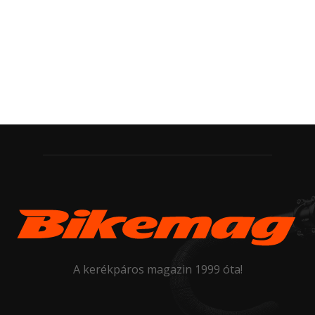
A kerékpáros magazin 1999 óta!