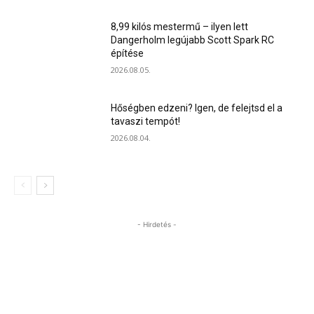
8,99 kilós mestermű – ilyen lett
Dangerholm legújabb Scott Spark RC
építése
2026.08.05.
Hőségben edzeni? Igen, de felejtsd el a
tavaszi tempót!
2026.08.04.
- Hirdetés -