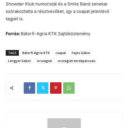
Showder Klub humoristái és a Smile Band zenekar
szórakoztatta a résztvevőket, így a csapat jelenlévő
tagjait is.
Forrás:
Bátorfi-Agria KTK Sajtóközlemény
TAGS
Bátorfi-Agria KTK
csapat
Fejes Gábor
Lengyel Gábor
országúti
országúti kerékpározás