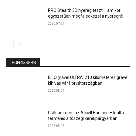
PRO Stealth 3D nyereg teszt – amikor
egyszerűen megfeledkezel a nyeregről
2026.07.27.
LEGFRISSEBB
BILO.gravel ULTRA: 210 kilométeres gravel
kihívás vár Horvátországban
2026.08.07.
Csődbe ment az Accell Hunland – leáll a
termelés a tószegi kerékpárgyárban
2026.08.06.