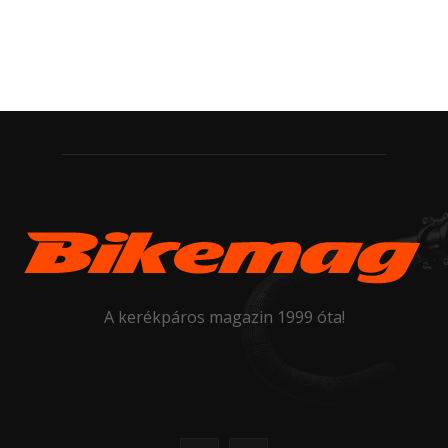
A kerékpáros magazin 1999 óta!