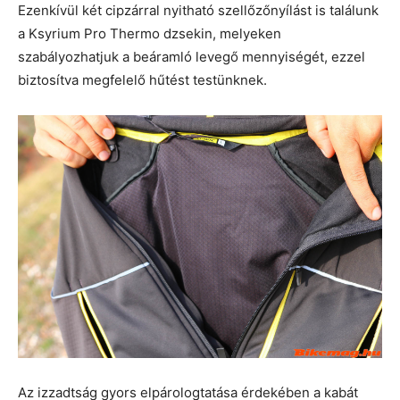
Ezenkívül két cipzárral nyitható szellőzőnyílást is találunk
a Ksyrium Pro Thermo dzsekin, melyeken
szabályozhatjuk a beáramló levegő mennyiségét, ezzel
biztosítva megfelelő hűtést testünknek.
Az izzadtság gyors elpárologtatása érdekében a kabát