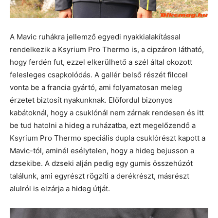
A Mavic ruhákra jellemző egyedi nyakkialakítással
rendelkezik a Ksyrium Pro Thermo is, a cipzáron látható,
hogy ferdén fut, ezzel elkerülhető a szél által okozott
felesleges csapkolódás. A gallér belső részét filccel
vonta be a francia gyártó, ami folyamatosan meleg
érzetet biztosít nyakunknak. Előfordul bizonyos
kabátoknál, hogy a csuklónál nem zárnak rendesen és itt
be tud hatolni a hideg a ruházatba, ezt megelőzendő a
Ksyrium Pro Thermo speciális dupla csuklórészt kapott a
Mavic-tól, aminél esélytelen, hogy a hideg bejusson a
dzsekibe. A dzseki alján pedig egy gumis összehúzót
találunk, ami egyrészt rögzíti a derékrészt, másrészt
alulról is elzárja a hideg útját.