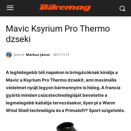
Mavic Ksyrium Pro Thermo
dzseki
Szerző:
Márkus János
2017.11.11.
A leghidegebb téli napokon is bringázóknak kínálja a
Mavic a Ksyrium Pro Thermo dzsekit, ami maximális
védelmet nyújt legyen bármennyire is hideg. A francia
gyártó minden csúcstechnológiáját bevetette a
legmelegebb kabátja tervezésekor, ilyen pl a Warm
Wind Shell technológia és a Primaloft® Sport szigetelés.