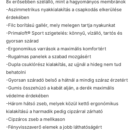
8x erősebben szélálló, mint a hagyományos membránok
-Aszimmetrikus nyakkialakítás a csapkodás elkerülése
érdekében
-Filc borítású gallér, mely melegen tartja nyakunkat
-Primaloft® Sport szigetelés: könnyű, vízálló, tartós és
gyorsan szárad
-Ergonomikus varrások a maximális komfortért
-Rugalmas panelek a szabad mozgásért
-Dupla csuklórész kialakítás, az ujjnál a hideg nem tud
behatolni
-Gyorsan száradó belső a hátnál a mindig száraz érzetért
-Gumis összehúzó a kabát alján, a derék maximális
védelme érdekében
-Három hátsó zseb, melyek közül kettő ergonómikus
kialakítású a harmadik pedig cipzárral zárható
-Cipzáros zseb a mellkason
-Fényvisszaverő elemek a jobb láthatóságért