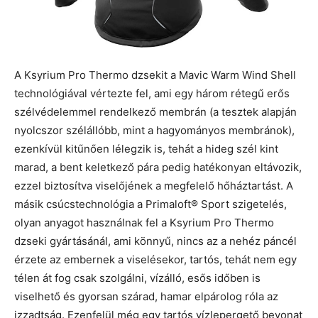
A Ksyrium Pro Thermo dzsekit a Mavic Warm Wind Shell
technológiával vértezte fel, ami egy három rétegű erős
szélvédelemmel rendelkező membrán (a tesztek alapján
nyolcszor szélállóbb, mint a hagyományos membránok),
ezenkívül kitűnően lélegzik is, tehát a hideg szél kint
marad, a bent keletkező pára pedig hatékonyan eltávozik,
ezzel biztosítva viselőjének a megfelelő hőháztartást. A
másik csúcstechnológia a Primaloft® Sport szigetelés,
olyan anyagot használnak fel a Ksyrium Pro Thermo
dzseki gyártásánál, ami könnyű, nincs az a nehéz páncél
érzete az embernek a viselésekor, tartós, tehát nem egy
télen át fog csak szolgálni, vízálló, esős időben is
viselhető és gyorsan szárad, hamar elpárolog róla az
izzadtság. Ezenfelül még egy tartós vízlepergető bevonat