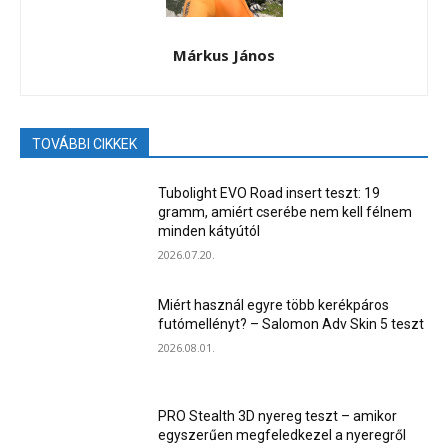
Márkus János
TOVÁBBI CIKKEK
Tubolight EVO Road insert teszt: 19
gramm, amiért cserébe nem kell félnem
minden kátyútól
2026.07.20.
Miért használ egyre több kerékpáros
futómellényt? – Salomon Adv Skin 5 teszt
2026.08.01.
PRO Stealth 3D nyereg teszt – amikor
egyszerűen megfeledkezel a nyeregről