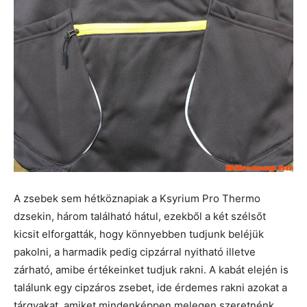
A zsebek sem hétköznapiak a Ksyrium Pro Thermo
dzsekin, három található hátul, ezekből a két szélsőt
kicsit elforgatták, hogy könnyebben tudjunk beléjük
pakolni, a harmadik pedig cipzárral nyitható illetve
zárható, amibe értékeinket tudjuk rakni. A kabát elején is
találunk egy cipzáros zsebet, ide érdemes rakni azokat a
tárgyakat, amiket mindenképpen melegen szeretnénk