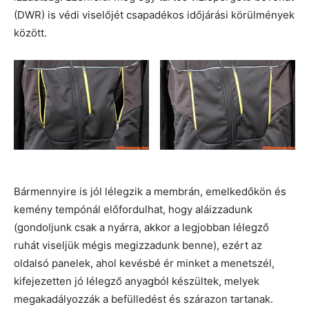
(DWR) is védi viselőjét csapadékos időjárási körülmények
között.
Bármennyire is jól lélegzik a membrán, emelkedőkön és
kemény tempónál előfordulhat, hogy aláizzadunk
(gondoljunk csak a nyárra, akkor a legjobban lélegző
ruhát viseljük mégis megizzadunk benne), ezért az
oldalsó panelek, ahol kevésbé ér minket a menetszél,
kifejezetten jó lélegző anyagból készültek, melyek
megakadályozzák a befülledést és szárazon tartanak.