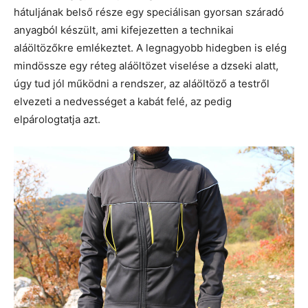
hátuljának belső része egy speciálisan gyorsan száradó
anyagból készült, ami kifejezetten a technikai
aláöltözőkre emlékeztet. A legnagyobb hidegben is elég
mindössze egy réteg aláöltözet viselése a dzseki alatt,
úgy tud jól működni a rendszer, az aláöltöző a testről
elvezeti a nedvességet a kabát felé, az pedig
elpárologtatja azt.