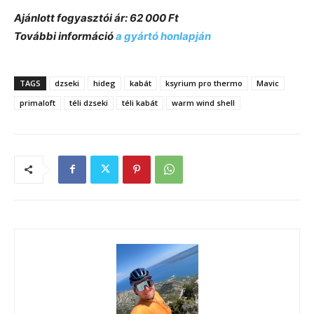
Ajánlott fogyasztói ár: 62 000 Ft
További információ
a gyártó honlapján
TAGS
dzseki
hideg
kabát
ksyrium pro thermo
Mavic
primaloft
téli dzseki
téli kabát
warm wind shell