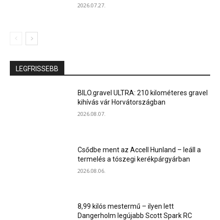
2026.07.27.
LEGFRISSEBB
BILO.gravel ULTRA: 210 kilométeres gravel
kihívás vár Horvátországban
2026.08.07.
Csődbe ment az Accell Hunland – leáll a
termelés a tószegi kerékpárgyárban
2026.08.06.
8,99 kilós mestermű – ilyen lett
Dangerholm legújabb Scott Spark RC