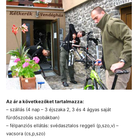
Az ár a következőket tartalmazza:
– szállás (4 nap – 3 éjszaka 2, 3 és 4 ágyas saját
fürdőszobás szobákban)
– félpanziós ellátás: svédasztalos reggeli (p,szo,v) –
vacsora (cs,p,szo)