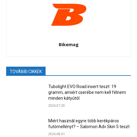
Bikemag
TOVÁBBI CIKKEK
Tubolight EVO Road insert teszt: 19
gramm, amiért cserébe nem kell félnem
minden kátyútól
2026.07.20.
Miért használ egyre több kerékpáros
futómellényt? – Salomon Adv Skin 5 teszt
2026.08.01.