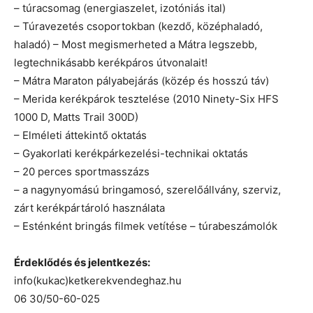
– túracsomag (energiaszelet, izotóniás ital)
– Túravezetés csoportokban (kezdő, középhaladó,
haladó) – Most megismerheted a Mátra legszebb,
legtechnikásabb kerékpáros útvonalait!
– Mátra Maraton pályabejárás (közép és hosszú táv)
– Merida kerékpárok tesztelése (2010 Ninety-Six HFS
1000 D, Matts Trail 300D)
– Elméleti áttekintő oktatás
– Gyakorlati kerékpárkezelési-technikai oktatás
– 20 perces sportmasszázs
– a nagynyomású bringamosó, szerelőállvány, szerviz,
zárt kerékpártároló használata
– Esténként bringás filmek vetítése – túrabeszámolók
Érdeklődés és jelentkezés:
info(kukac)ketkerekvendeghaz.hu
06 30/50-60-025