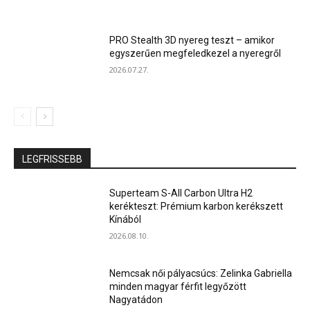
PRO Stealth 3D nyereg teszt – amikor
egyszerűen megfeledkezel a nyeregről
2026.07.27.
LEGFRISSEBB
Superteam S-All Carbon Ultra H2
kerékteszt: Prémium karbon kerékszett
Kínából
2026.08.10.
Nemcsak női pályacsúcs: Zelinka Gabriella
minden magyar férfit legyőzött
Nagyatádon