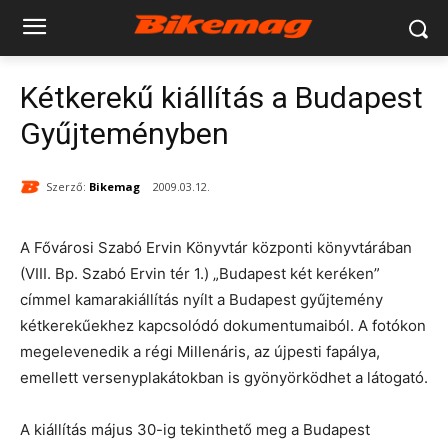
Kétkerekű kiállítás a Budapest
Gyűjteményben
Szerző:
Bikemag
2009.03.12.
A Fővárosi Szabó Ervin Könyvtár központi könyvtárában
(VIII. Bp. Szabó Ervin tér 1.) „Budapest két keréken”
címmel kamarakiállítás nyílt a Budapest gyűjtemény
kétkerekűekhez kapcsolódó dokumentumaiból. A fotókon
megelevenedik a régi Millenáris, az újpesti fapálya,
emellett versenyplakátokban is gyönyörködhet a látogató.
A kiállítás május 30-ig tekinthető meg a Budapest