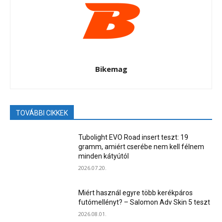
Bikemag
TOVÁBBI CIKKEK
Tubolight EVO Road insert teszt: 19
gramm, amiért cserébe nem kell félnem
minden kátyútól
2026.07.20.
Miért használ egyre több kerékpáros
futómellényt? – Salomon Adv Skin 5 teszt
2026.08.01.