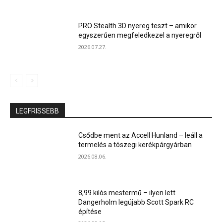
PRO Stealth 3D nyereg teszt – amikor
egyszerűen megfeledkezel a nyeregről
2026.07.27.
LEGFRISSEBB
Csődbe ment az Accell Hunland – leáll a
termelés a tószegi kerékpárgyárban
2026.08.06.
8,99 kilós mestermű – ilyen lett
Dangerholm legújabb Scott Spark RC
építése