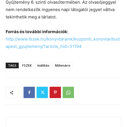
Gyűjtemény 6. szinti olvasótermében. Az olvasójeggyel
nem rendelkezők ingyenes napi látogatói jegyet váltva
tekinthetik meg a tárlatot.
Forrás és további információk:
http://www.fszek.hu/konyvtaraink/kozponti_konyvtar/bud
apest_gyujtemeny/?article_hid=31194
TAGS
FSZEK
kiállítás
Millenáris