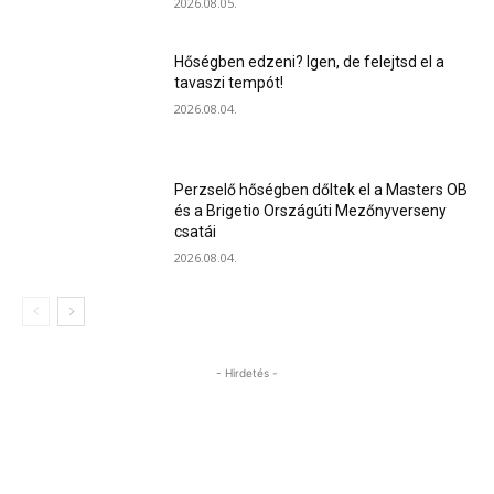
2026.08.05.
Hőségben edzeni? Igen, de felejtsd el a
tavaszi tempót!
2026.08.04.
Perzselő hőségben dőltek el a Masters OB
és a Brigetio Országúti Mezőnyverseny
csatái
2026.08.04.
- Hirdetés -