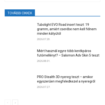
TOVÁBBI CIKKEK
Tubolight EVO Road insert teszt: 19
gramm, amiért cserébe nem kell félnem
minden kátyútól
2026.07.20.
Miért használ egyre több kerékpáros
futómellényt? – Salomon Adv Skin 5 teszt
2026.08.01.
PRO Stealth 3D nyereg teszt – amikor
egyszerűen megfeledkezel a nyeregről
2026.07.27.