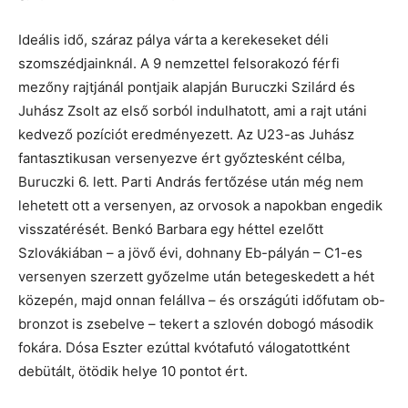
Ideális idő, száraz pálya várta a kerekeseket déli
szomszédjainknál. A 9 nemzettel felsorakozó férfi
mezőny rajtjánál pontjaik alapján Buruczki Szilárd és
Juhász Zsolt az első sorból indulhatott, ami a rajt utáni
kedvező pozíciót eredményezett. Az U23-as Juhász
fantasztikusan versenyezve ért győztesként célba,
Buruczki 6. lett. Parti András fertőzése után még nem
lehetett ott a versenyen, az orvosok a napokban engedik
visszatérését. Benkó Barbara egy héttel ezelőtt
Szlovákiában – a jövő évi, dohnany Eb-pályán – C1-es
versenyen szerzett győzelme után betegeskedett a hét
közepén, majd onnan felállva – és országúti időfutam ob-
bronzot is zsebelve – tekert a szlovén dobogó második
fokára. Dósa Eszter ezúttal kvótafutó válogatottként
debütált, ötödik helye 10 pontot ért.