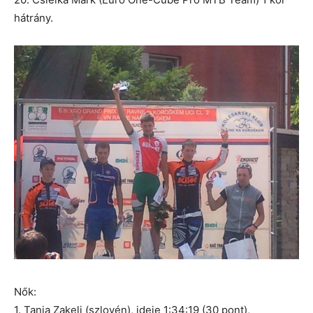
hátrány.
Nők:
1. Tanja Zakelj (szlovén), ideje 1:34:19 (30 pont),