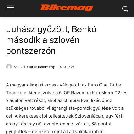
Juhász győzött, Benkó
második a szlovén
pontszerzőn
Szerző:
sajtóközlemény
2010.06.28.
A magyar olimpiai krossz válogatott az Euro One-Cube
Team-mel kiegészülve a 6. GP Raven na Koroskem C2-es
viadalon vett részt, ahol az olimpiai kvalifikációhoz
szükséges további világranglista-pontok gyűjtése volt a
cél. A kerekesek jól teljesítettek Szlovéniában, egy férfi
arany- és egy női ezüstéremmel zártak, 68 pontot
gyűjtöttek – nemzetünk jól áll a kvalifikációban.