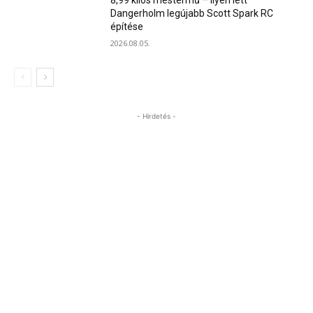
8,99 kilós mestermű – ilyen lett
Dangerholm legújabb Scott Spark RC
építése
2026.08.05.
- Hirdetés -