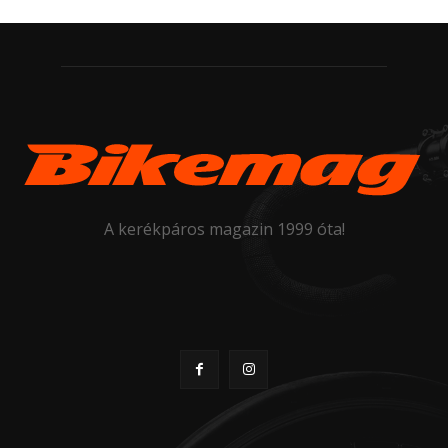
A kerékpáros magazin 1999 óta!