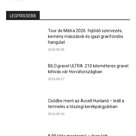
LEGFRISSEBB
Tour de Mátra 2026: fejlődő szervezés,
kemény mászások és igazi granfondós
hangulat
2026.08.08.
BILO.gravel ULTRA: 210 kilométeres gravel
kihívás vár Horvátországban
2026.08.07.
Csődbe ment az Accell Hunland – leáll a
termelés a tószegi kerékpárgyárban
2026.08.06.