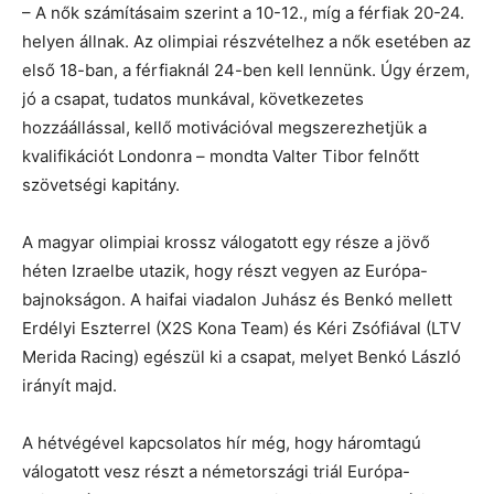
– A nők számításaim szerint a 10-12., míg a férfiak 20-24.
helyen állnak. Az olimpiai részvételhez a nők esetében az
első 18-ban, a férfiaknál 24-ben kell lennünk. Úgy érzem,
jó a csapat, tudatos munkával, következetes
hozzáállással, kellő motivációval megszerezhetjük a
kvalifikációt Londonra – mondta Valter Tibor felnőtt
szövetségi kapitány.
A magyar olimpiai krossz válogatott egy része a jövő
héten Izraelbe utazik, hogy részt vegyen az Európa-
bajnokságon. A haifai viadalon Juhász és Benkó mellett
Erdélyi Eszterrel (X2S Kona Team) és Kéri Zsófiával (LTV
Merida Racing) egészül ki a csapat, melyet Benkó László
irányít majd.
A hétvégével kapcsolatos hír még, hogy háromtagú
válogatott vesz részt a németországi triál Európa-