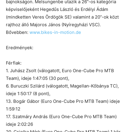
bajnokságon. Melsungenbe utazik a 26”-os kategória
képviselőjeként Hegedűs László és Erdélyi Ádám
(mindketten Veres Ördögök SE) valamint a 20”-ok közt
rajthoz álló Majoros János (Nyíregyházi VSC).
Bővebben:
www.bikes-in-motion.de
Eredmények:
Férfiak:
1. Juhász Zsolt (válogatott, Euro One-Cube Pro MTB
Team), ideje 1:47:05 (30 pont),
6. Buruczki Szilárd (válogatott, Magellan-Kőbánya TC),
ideje 1:50:17 (8 pont),
13. Bogár Gábor (Euro One-Cube Pro MTB Team) ideje
1:59:12
17. Szatmáry András (Euro One-Cube Pro MTB Team)
ideje 2:02:26
20. Csielka Márk (Euro One-Cube Pro MTB Team) 1 kör