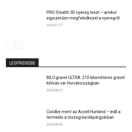
PRO Stealth 3D nyereg teszt – amikor
egyszerűen megfeledkezel a nyeregről
2026.07.27.
LEGFRISSEBB
BILO.gravel ULTRA: 210 kilométeres gravel
kihívás vár Horvátországban
2026.08.07.
Csődbe ment az Accell Hunland – leáll a
termelés a tószegi kerékpárgyárban
2026.08.06.