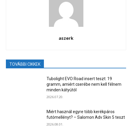
aszerk
TOVÁBBI CIKKEK
Tubolight EVO Road insert teszt: 19
gramm, amiért cserébe nem kell félnem
minden kátyútól
2026.07.20.
Miért használ egyre több kerékpáros
futómellényt? – Salomon Adv Skin 5 teszt
2026.08.01.