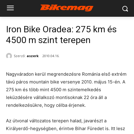
Iron Bike Oradea: 275 km és
4500 m szint terepen
Szerző:
aszerk
2010.04.16.
Nagyváradon kerül megrendezésre Románia első extrém
távú páros mountain bike versenye 2010. május 15-én. A
275 km és több mint 4500 m szintemelkedés
leküzdésére vállalkozó montisoknak 22 óra áll a
rendelkezésükre, hogy célba érjenek.
Az útvonal változatos terepen halad, javarészt a
Királyerdő-hegységben, érintve Bihar Füredet is. Itt lesz