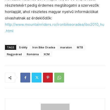
részletekért pedig érdemes meglátogatni a szervezők
honlapját, ahol részletes magyar nyelvű információkat
olvashatnak az érdeklődők:
http://www.mountainriders.ro/ironbikeoradea/ibo2010_hu
.html
TAGS
Erdély
Iron Bike Oradea
maraton
MTB
Nagyvárad
Románia
XCM