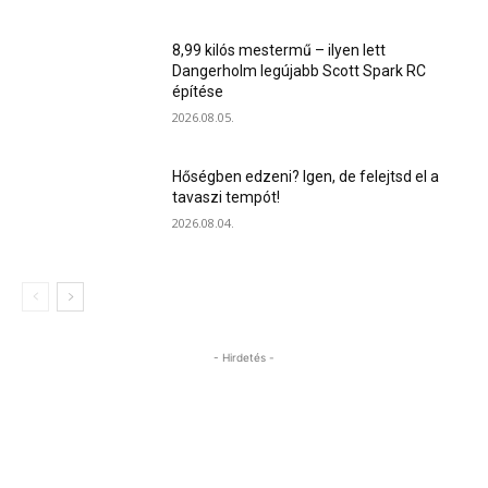
8,99 kilós mestermű – ilyen lett
Dangerholm legújabb Scott Spark RC
építése
2026.08.05.
Hőségben edzeni? Igen, de felejtsd el a
tavaszi tempót!
2026.08.04.
- Hirdetés -