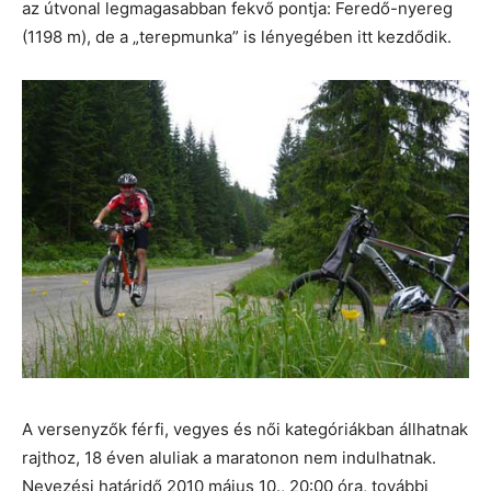
az útvonal legmagasabban fekvő pontja: Feredő-nyereg
(1198 m), de a „terepmunka” is lényegében itt kezdődik.
A versenyzők férfi, vegyes és női kategóriákban állhatnak
rajthoz, 18 éven aluliak a maratonon nem indulhatnak.
Nevezési határidő 2010 május 10., 20:00 óra, további