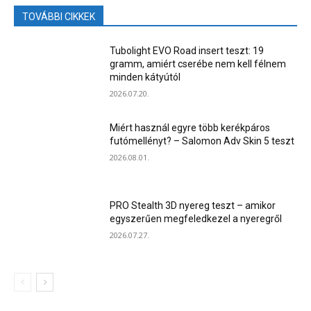
TOVÁBBI CIKKEK
Tubolight EVO Road insert teszt: 19
gramm, amiért cserébe nem kell félnem
minden kátyútól
2026.07.20.
Miért használ egyre több kerékpáros
futómellényt? – Salomon Adv Skin 5 teszt
2026.08.01.
PRO Stealth 3D nyereg teszt – amikor
egyszerűen megfeledkezel a nyeregről
2026.07.27.