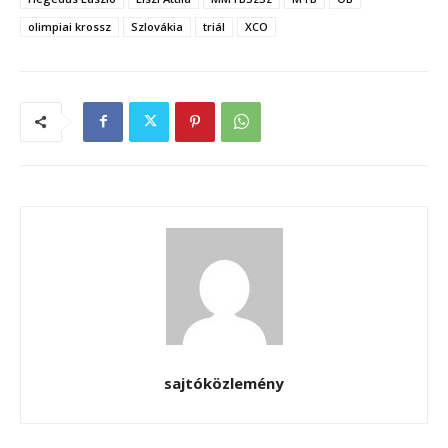
olimpiai krossz
Szlovákia
triál
XCO
sajtóközlemény