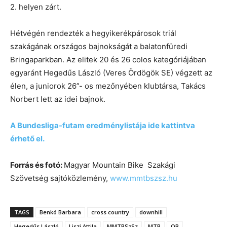
2. helyen zárt.
Hétvégén rendezték a hegyikerékpárosok triál
szakágának országos bajnokságát a balatonfüredi
Bringaparkban. Az elitek 20 és 26 colos kategóriájában
egyaránt Hegedűs László (Veres Ördögök SE) végzett az
élen, a juniorok 26”- os mezőnyében klubtársa, Takács
Norbert lett az idei bajnok.
A Bundesliga-futam eredménylistája ide kattintva
érhető el.
Forrás és fotó:
Magyar Mountain Bike Szakági
Szövetség sajtóközlemény,
www.mmtbszsz.hu
TAGS
Benkó Barbara
cross country
downhill
Hegedűs László
Liszi Attila
MMTBSzSz
MTB
OB