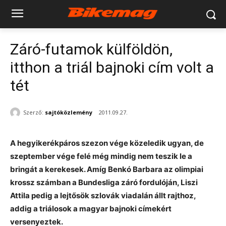
Záró-futamok külföldön,
itthon a triál bajnoki cím volt a
tét
Szerző:
sajtóközlemény
2011.09.27.
A hegyikerékpáros szezon vége közeledik ugyan, de
szeptember vége felé még mindig nem teszik le a
bringát a kerekesek. Amíg Benkó Barbara az olimpiai
krossz számban a Bundesliga záró fordulóján, Liszi
Attila pedig a lejtősök szlovák viadalán állt rajthoz,
addig a triálosok a magyar bajnoki címekért
versenyeztek.