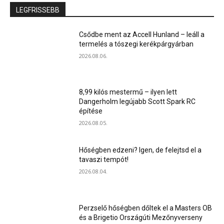
LEGFRISSEBB
Csődbe ment az Accell Hunland – leáll a
termelés a tószegi kerékpárgyárban
2026.08.06.
8,99 kilós mestermű – ilyen lett
Dangerholm legújabb Scott Spark RC
építése
2026.08.05.
Hőségben edzeni? Igen, de felejtsd el a
tavaszi tempót!
2026.08.04.
Perzselő hőségben dőltek el a Masters OB
és a Brigetio Országúti Mezőnyverseny