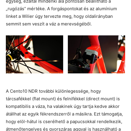
egység, ezáltal mindenki alá pontosan beállítható a
„rugózás” mértéke. A forgáspontokat és az alumínium
linket a Wilier úgy tervezte meg, hogy oldalirányban
semmit sem veszít a váz a merevségéből.
A Cento10 NDR további különlegessége, hogy
tárcsafékkel (flat mount) és felnifékkel (direct mount) is
kompatibilis a váza, ha valakinek úgy tartja kedve akkor
átállhat az egyik fékrendszerről a másikra. Ezt támogatja,
hogy elöl-hátul is cserélhető a papucsokkal rendelkezik,
átmenőtengelyes és gyorszáras aggyal is használható a