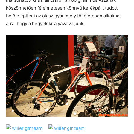
maradhatott ki a kiállításról, a 780 grammos vázának
köszönhetően félelmetesen könnyű kerékpárt tudott
belőle építeni az olasz gyár, mely tökéletesen alkalmas
arra, hogy a hegyek királyává váljunk.