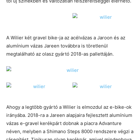
tól új színekben és változatlan felszereltséggel elérhető.
A Wilier két gravel bike-ja az acélvázas a Jaroon és az
alumínium vázas Jareen továbbra is töretlenül
megtalálható az olasz gyártó 2018-as pallettáján.
Ahogy a legtöbb gyártó a Wilier is elmozdul az e-bike-ok
irányába. 2018-ra a Jareen alapjaira fejlesztett alumínium
vázas e-gravel kerékpárt dobnak a piacra Advanture
néven, melyben a Shimano Steps 8000 rendszere végzi a
rásegítést. Tipikusan olyan kerékpár, amivel mindenhova