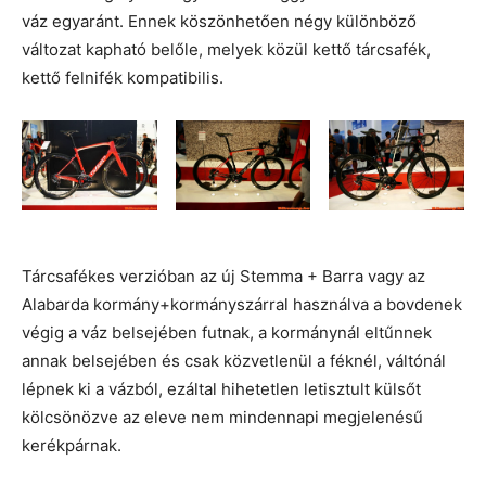
váz egyaránt. Ennek köszönhetően négy különböző
változat kapható belőle, melyek közül kettő tárcsafék,
kettő felnifék kompatibilis.
Tárcsafékes verzióban az új Stemma + Barra vagy az
Alabarda kormány+kormányszárral használva a bovdenek
végig a váz belsejében futnak, a kormánynál eltűnnek
annak belsejében és csak közvetlenül a féknél, váltónál
lépnek ki a vázból, ezáltal hihetetlen letisztult külsőt
kölcsönözve az eleve nem mindennapi megjelenésű
kerékpárnak.