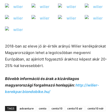
2018-ban az eleve jó ár-érték arányú Wilier kerékpárokat
Magyarországon lehet a legolcsóbban megvenni
Európában, az ajánlott fogyasztói árakhoz képest akár 20-
25%-kal kevesebbért.
Bővebb információ és árak a kizárólagos
magyarországi forgalmazó honlapján:
http://wilier-
kerekpar.biondobike.hu/
TAGS
advanture
cento
cento10
cento10 air
cento10 ndr