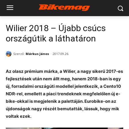
Wilier 2018 – Újabb csúcs
országútik a láthatáron
Szerző:
Márkus János
2017.09.26.
Az olasz prémium márka, a Wilier, a nagy sikerű 2017-es
fejlesztések után nem állt meg, hanem 2018-ban is egy
új, forradalmi országúti modellel jelentkezik, a Cento10
NDR-rel, emellett a piaci trendeknek megfelelőlen új e-
bike-okkal is megjelenik a palettáján. Eurobike-on az
újdonságok nagy részét bemutatták, lássuk, hogy mik
voltak ezek.