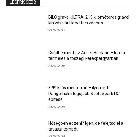
LEGFRISSEBB
BILO.gravel ULTRA: 210 kilométeres gravel
kihívás vár Horvátországban
2026.08.07.
Csődbe ment az Accell Hunland – leáll a
termelés a tószegi kerékpárgyárban
2026.08.06.
8,99 kilós mestermű – ilyen lett
Dangerholm legújabb Scott Spark RC
építése
2026.08.05.
Hőségben edzeni? Igen, de felejtsd el a
tavaszi tempót!
2026.08.04.