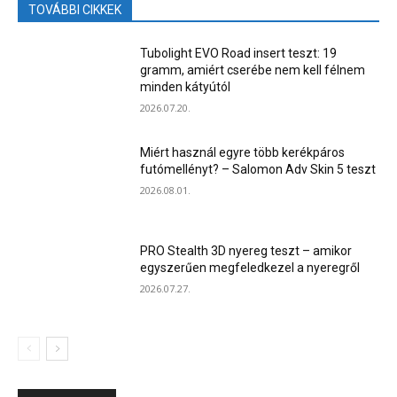
TOVÁBBI CIKKEK
Tubolight EVO Road insert teszt: 19
gramm, amiért cserébe nem kell félnem
minden kátyútól
2026.07.20.
Miért használ egyre több kerékpáros
futómellényt? – Salomon Adv Skin 5 teszt
2026.08.01.
PRO Stealth 3D nyereg teszt – amikor
egyszerűen megfeledkezel a nyeregről
2026.07.27.