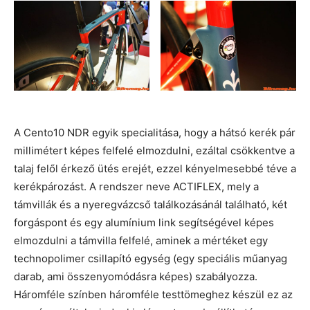
A Cento10 NDR egyik specialitása, hogy a hátsó kerék pár
millimétert képes felfelé elmozdulni, ezáltal csökkentve a
talaj felől érkező ütés erejét, ezzel kényelmesebbé téve a
kerékpározást. A rendszer neve ACTIFLEX, mely a
támvillák és a nyeregvázcső találkozásánál található, két
forgáspont és egy alumínium link segítségével képes
elmozdulni a támvilla felfelé, aminek a mértéket egy
technopolimer csillapító egység (egy speciális műanyag
darab, ami összenyomódásra képes) szabályozza.
Háromféle színben háromféle testtömeghez készül ez az