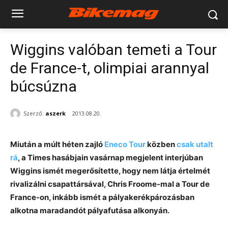
Wiggins valóban temeti a Tour
de France-t, olimpiai arannyal
búcsúzna
Szerző:
aszerk
2013.08.20.
Miután a múlt héten zajló
Eneco Tour
közben
csak utalt
rá
, a Times hasábjain vasárnap megjelent interjúban
Wiggins ismét megerősítette, hogy nem látja értelmét
rivalizálni csapattársával, Chris Froome-mal a Tour de
France-on, inkább ismét a pályakerékpározásban
alkotna maradandót pályafutása alkonyán.