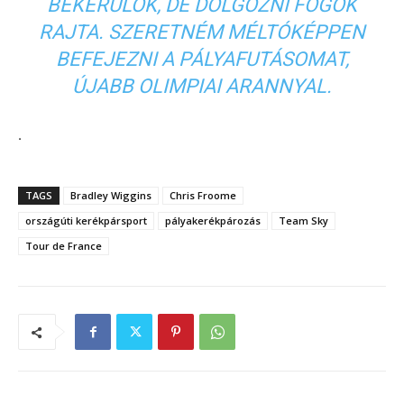
BEKERÜLÖK, DE DOLGOZNI FOGOK
RAJTA. SZERETNÉM MÉLTÓKÉPPEN
BEFEJEZNI A PÁLYAFUTÁSOMAT,
ÚJABB OLIMPIAI ARANNYAL.
.
TAGS
Bradley Wiggins
Chris Froome
országúti kerékpársport
pályakerékpározás
Team Sky
Tour de France