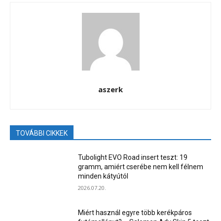
aszerk
TOVÁBBI CIKKEK
Tubolight EVO Road insert teszt: 19
gramm, amiért cserébe nem kell félnem
minden kátyútól
2026.07.20.
Miért használ egyre több kerékpáros