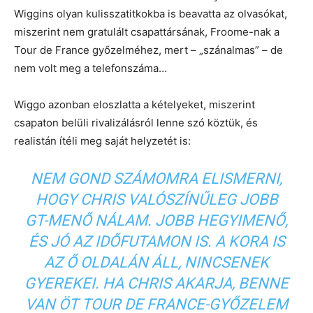
Wiggins olyan kulisszatitkokba is beavatta az olvasókat,
miszerint nem gratulált csapattársának, Froome-nak a
Tour de France győzelméhez, mert – „szánalmas” – de
nem volt meg a telefonszáma…
Wiggo azonban eloszlatta a kételyeket, miszerint
csapaton belüli rivalizálásról lenne szó köztük, és
realistán ítéli meg saját helyzetét is:
NEM GOND SZÁMOMRA ELISMERNI,
HOGY CHRIS VALÓSZÍNŰLEG JOBB
GT-MENŐ NÁLAM. JOBB HEGYIMENŐ,
ÉS JÓ AZ IDŐFUTAMON IS. A KORA IS
AZ Ő OLDALÁN ÁLL, NINCSENEK
GYEREKEI. HA CHRIS AKARJA, BENNE
VAN ÖT TOUR DE FRANCE-GYŐZELEM