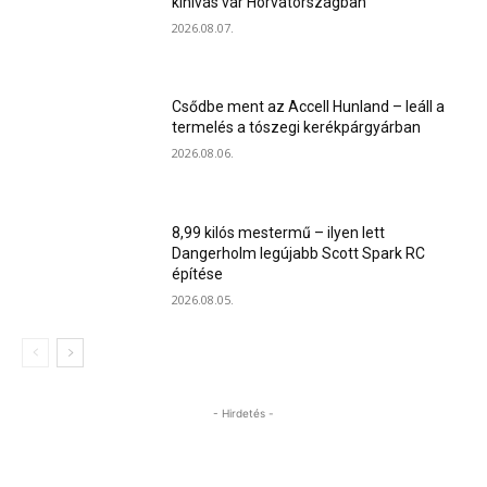
kihívás vár Horvátországban
2026.08.07.
Csődbe ment az Accell Hunland – leáll a
termelés a tószegi kerékpárgyárban
2026.08.06.
8,99 kilós mestermű – ilyen lett
Dangerholm legújabb Scott Spark RC
építése
2026.08.05.
- Hirdetés -