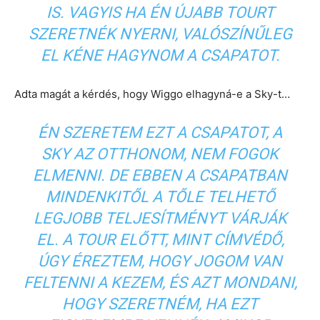
IS. VAGYIS HA ÉN ÚJABB TOURT
SZERETNÉK NYERNI, VALÓSZÍNŰLEG
EL KÉNE HAGYNOM A CSAPATOT.
Adta magát a kérdés, hogy Wiggo elhagyná-e a Sky-t…
ÉN SZERETEM EZT A CSAPATOT, A
SKY AZ OTTHONOM, NEM FOGOK
ELMENNI. DE EBBEN A CSAPATBAN
MINDENKITŐL A TŐLE TELHETŐ
LEGJOBB TELJESÍTMÉNYT VÁRJÁK
EL. A TOUR ELŐTT, MINT CÍMVÉDŐ,
ÚGY ÉREZTEM, HOGY JOGOM VAN
FELTENNI A KEZEM, ÉS AZT MONDANI,
HOGY SZERETNÉM, HA EZT