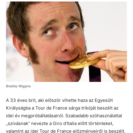
Bradley Wiggins
A 33 éves brit, aki először vihette haza az Egyesült
Királyságba a Tour de France sárga trikóját beszélt az
idei év megpróbáltatásairól. Szabadabb szóhasználattal
„szívásnak” nevezte a Giro d’Italia előtt történteket,
valamint az idei Tour de France előzményeiről is beszélt.