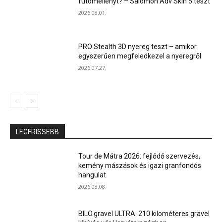
futómellényt? – Salomon Adv Skin 5 teszt
2026.08.01.
PRO Stealth 3D nyereg teszt – amikor
egyszerűen megfeledkezel a nyeregről
2026.07.27.
LEGFRISSEBB
Tour de Mátra 2026: fejlődő szervezés,
kemény mászások és igazi granfondós
hangulat
2026.08.08.
BILO.gravel ULTRA: 210 kilométeres gravel