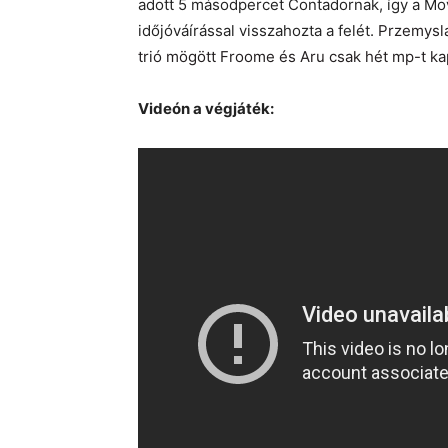
adott 5 másodpercet Contadornak, így a Mov
időjóváírással visszahozta a felét.
Przemysla
trió mögött Froome és Aru csak hét mp-t kap
Videón a végjáték: