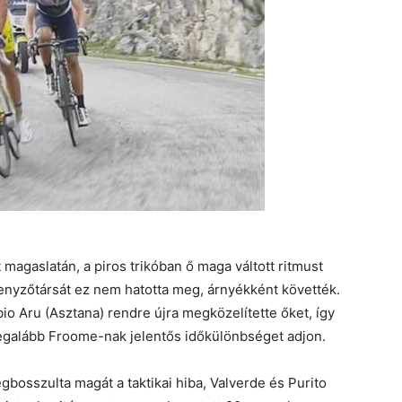
 magaslatán, a piros trikóban ő maga váltott ritmust
enyzőtársát ez nem hatotta meg, árnyékként követték.
o Aru (Asztana) rendre újra megközelítette őket, így
egalább Froome-nak jelentős időkülönbséget adjon.
bosszulta magát a taktikai hiba, Valverde és Purito