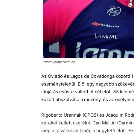
Przemyslaw Niemiec
Az Oviedo és Lagos de Covadonga közötti 15
eseménytelenül. Elöl egy nagyobb szökevén
időjárás esősre váltott. A cél előtt 35 ki
között abszolválta a mezőny, és az esélyes
Rigoberto Urannak (OPQS) és Joaquim Rodrig
kereket kellett cserélni. Dan Martin (Garmin
meg a felzárkózást még a hegytető előtt. Ez