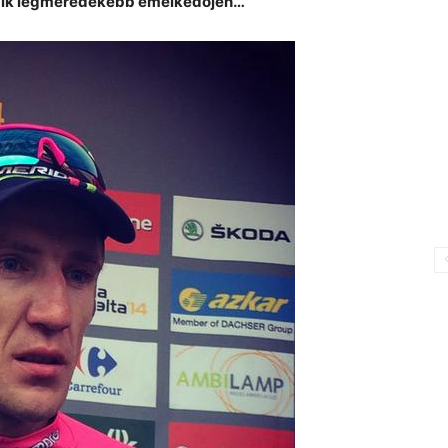
gyik legmeredekebb emelkedőjén…