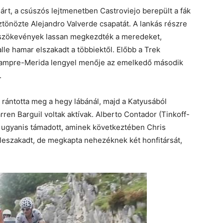
járt, a csúszós lejtmenetben Castroviejo berepült a fák
tönözte Alejandro Valverde csapatát. A lankás részre
a szökevények lassan megkezdték a meredeket,
e hamar elszakadt a többiektől. Előbb a Trek
a Lampre-Merida lengyel menője az emelkedő második
.
 rántotta meg a hegy lábánál, majd a Katyusából
ren Barguil voltak aktívak. Alberto Contador (Tinkoff-
t, ugyanis támadott, aminek következtében Chris
leszakadt, de megkapta nehezéknek két honfitársát,