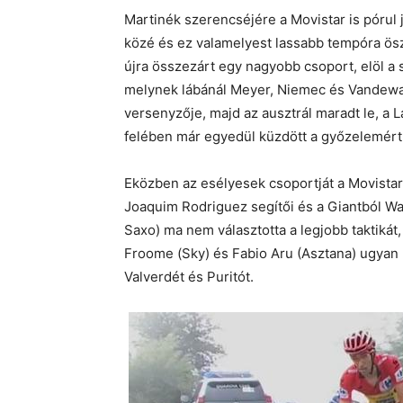
Martinék szerencséjére a Movistar is pórul 
közé és ez valamelyest lassabb tempóra ösz
újra összezárt egy nagyobb csoport, elöl 
melynek lábánál Meyer, Niemec és Vandewall
versenyzője, majd az ausztrál maradt le, 
felében már egyedül küzdött a győzelemért
Eközben az esélyesek csoportját a Movistar
Joaquim Rodriguez segítői és a Giantból War
Saxo) ma nem választotta a legjobb taktiká
Froome (Sky) és Fabio Aru (Asztana) ugyan 
Valverdét és Puritót.