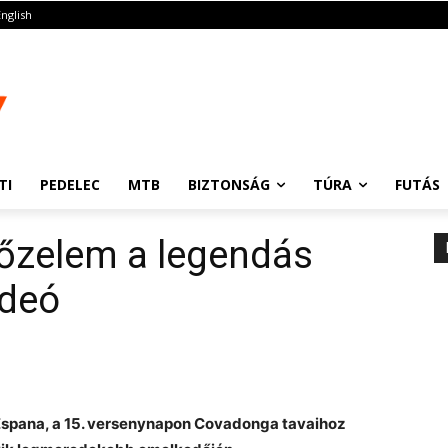
English
TI
PEDELEC
MTB
BIZTONSÁG
TÚRA
FUTÁS
yőzelem a legendás
ideó
 Espana, a 15. versenynapon Covadonga tavaihoz