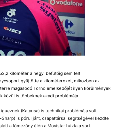
2,2 kilométer a hegyi befutóig sem telt
ycsoport gyűjtötte a kilométereket, miközben az
lométerre magasodó Torno emelkedőjét ilyen körülmények
ek közül is többeknek akadt problémája.
ueznek (Katyusa) is technikai problémája volt,
-Sharp) is pórul járt, csapattársai segítségével kezdte
alatt a főmezőny élén a Movistar húzta a sort,