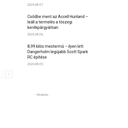
2026.08.07.
Csődbe ment az Accell Hunland –
leáll a termelés a tószegi
kerékpárgyárban
2026.08.06.
8,99 kilós mestermű – ilyen lett
Dangerholm legújabb Scott Spark
RC építése
2026.08.05.
- Hirdetés -