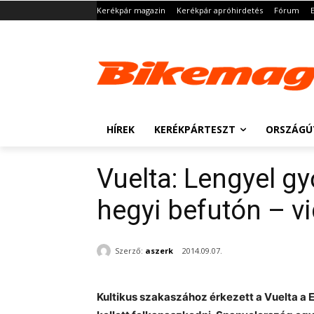
Kerékpár magazin
Kerékpár apróhirdetés
Fórum
HÍREK
KERÉKPÁRTESZT
ORSZÁGÚ
Vuelta: Lengyel g
hegyi befutón – v
Szerző:
aszerk
2014.09.07.
Kultikus szakaszához érkezett a Vuelta a