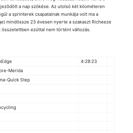
jeződött a nap szökése. Az utolsó két kilométeren
gül a sprinterek csapatainak munkája volt ma a
ge) mindössze 23 évesen nyerte a szakaszt Richeeze
 összetettben ezúttal nem történt változás.
enEdge
4:28:23
mpre-Merida
ma-Quick Step
ocycling