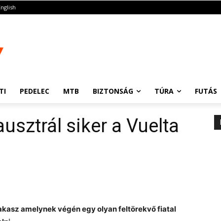
English
TI
PEDELEC
MTB
BIZTONSÁG
TÚRA
FUTÁS
usztrál siker a Vuelta
akasz amelynek végén egy olyan feltörekvő fiatal