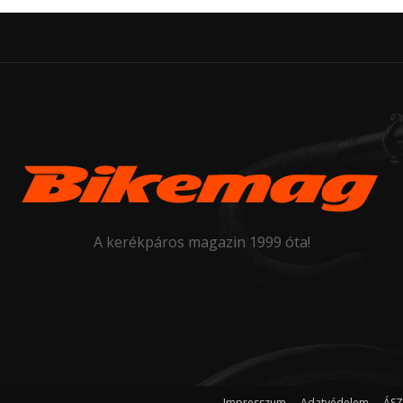
A kerékpáros magazin 1999 óta!
Impresszum
Adatvédelem
ÁSZ