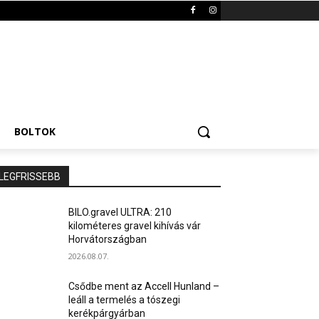
BOLTOK
LEGFRISSEBB
BILO.gravel ULTRA: 210
kilométeres gravel kihívás vár
Horvátországban
2026.08.07.
Csődbe ment az Accell Hunland –
leáll a termelés a tószegi
kerékpárgyárban