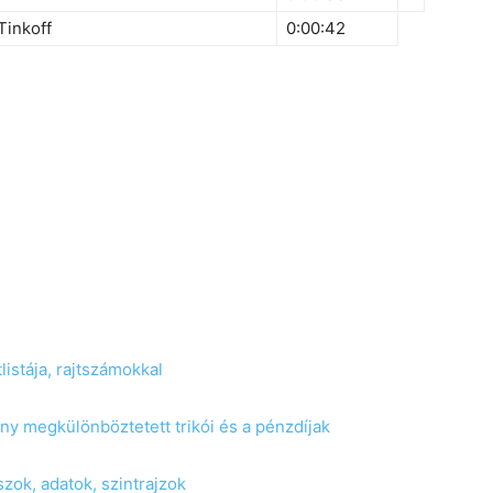
Tinkoff
0:00:42
listája, rajtszámokkal
ny megkülönböztetett trikói és a pénzdíjak
zok, adatok, szintrajzok