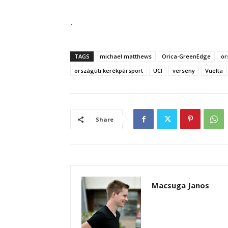
.
TAGS
michael matthews
Orica-GreenEdge
or
országúti kerékpársport
UCI
verseny
Vuelta
Share
Macsuga Janos