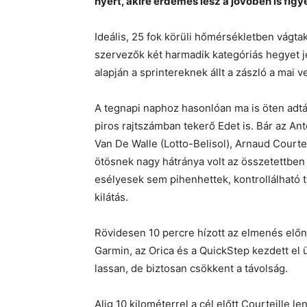
nyert, akire érdemes lesz a jövőben is figye
Ideális, 25 fok körüli hőmérsékletben vágta
szervezők két harmadik kategóriás hegyet je
alapján a sprintereknek állt a zászló a mai 
A tegnapi naphoz hasonlóan ma is öten adták
piros rajtszámban tekerő Edet is. Bár az Ant
Van De Walle (Lotto-Belisol), Arnaud Court
ötösnek nagy hátránya volt az összetettben (
esélyesek sem pihenhettek, kontrollálható 
kilátás.
Rövidesen 10 percre hízott az elmenés előn
Garmin, az Orica és a QuickStep kezdett el
lassan, de biztosan csökkent a távolság.
Alig 10 kilométerrel a cél előtt Courteille 