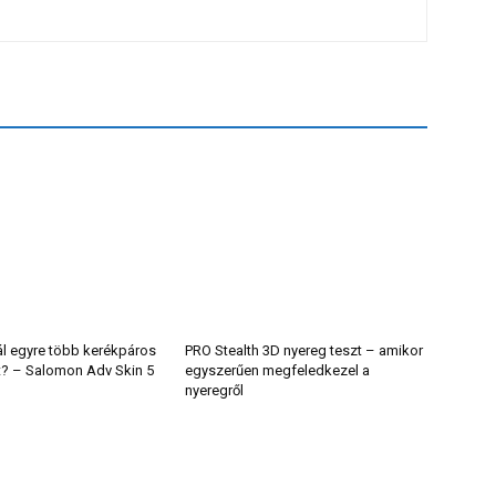
ál egyre több kerékpáros
PRO Stealth 3D nyereg teszt – amikor
t? – Salomon Adv Skin 5
egyszerűen megfeledkezel a
nyeregről