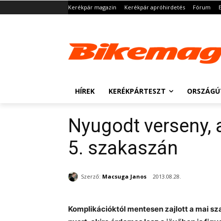
Kerékpár magazin
Kerékpár apróhirdetés
Fórum
HÍREK
KERÉKPÁRTESZT
ORSZÁGÚ
Nyugodt verseny, a
5. szakaszán
Szerző:
Macsuga Janos
2013.08.28.
Komplikációktól mentesen zajlott a mai sz