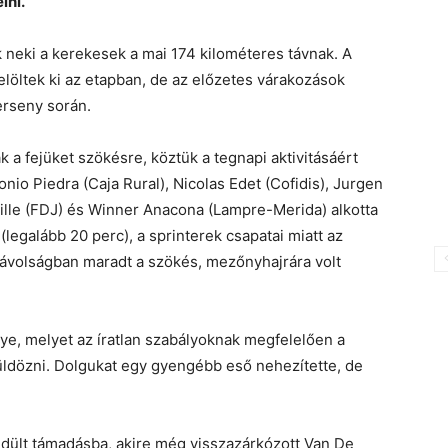
lni.
k neki a kerekesek a mai 174 kilométeres távnak. A
löltek ki az etapban, de az előzetes várakozások
verseny során.
 a fejüket szökésre, köztük a tegnapi aktivitásáért
onio Piedra (Caja Rural), Nicolas Edet (Cofidis), Jurgen
eille (FDJ) és Winner Anacona (Lampre-Merida) alkotta
legalább 20 perc), a sprinterek csapatai miatt az
távolságban maradt a szökés, mezőnyhajrára volt
ye, melyet az íratlan szabályoknak megfelelően a
 üldözni. Dolgukat egy gyengébb eső nehezítette, de
lendült támadásba, akire még visszazárkózott Van De