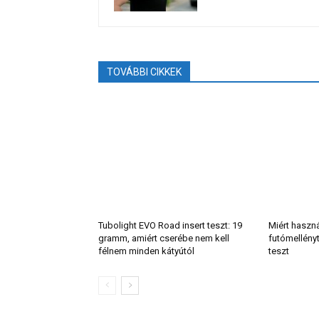
TOVÁBBI CIKKEK
Tubolight EVO Road insert teszt: 19
Miért haszn
gramm, amiért cserébe nem kell
futómellény
félnem minden kátyútól
teszt