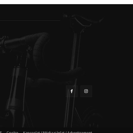
F
Cookie
Kapcsolat / Médiaajánlat / Advertisement