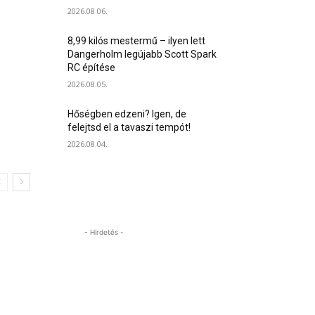
2026.08.06.
8,99 kilós mestermű – ilyen lett
Dangerholm legújabb Scott Spark
RC építése
2026.08.05.
Hőségben edzeni? Igen, de
felejtsd el a tavaszi tempót!
2026.08.04.
- Hirdetés -