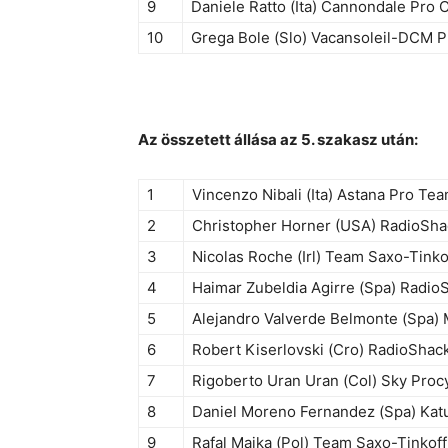
9
Daniele Ratto (Ita) Cannondale Pro 
10
Grega Bole (Slo) Vacansoleil-DCM 
Az összetett állása az 5. szakasz után:
1
Vincenzo Nibali (Ita) Astana Pro Te
2
Christopher Horner (USA) RadioSha
3
Nicolas Roche (Irl) Team Saxo-Tinko
4
Haimar Zubeldia Agirre (Spa) Radio
5
Alejandro Valverde Belmonte (Spa)
6
Robert Kiserlovski (Cro) RadioShac
7
Rigoberto Uran Uran (Col) Sky Proc
8
Daniel Moreno Fernandez (Spa) Kat
9
Rafal Majka (Pol) Team Saxo-Tinkoff