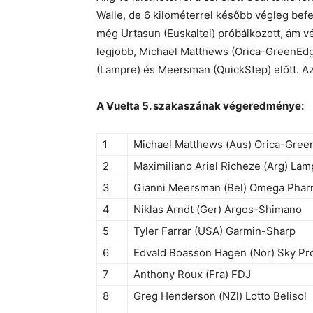
Walle, de 6 kilométerrel később végleg befe
még Urtasun (Euskaltel) próbálkozott, ám vé
legjobb, Michael Matthews (Orica-GreenEd
(Lampre) és Meersman (QuickStep) előtt. Az
A Vuelta 5. szakaszának végeredménye:
1
Michael Matthews (Aus) Orica-Gre
2
Maximiliano Ariel Richeze (Arg) La
3
Gianni Meersman (Bel) Omega Phar
4
Niklas Arndt (Ger) Argos-Shimano
5
Tyler Farrar (USA) Garmin-Sharp
6
Edvald Boasson Hagen (Nor) Sky Pr
7
Anthony Roux (Fra) FDJ
8
Greg Henderson (NZl) Lotto Belisol