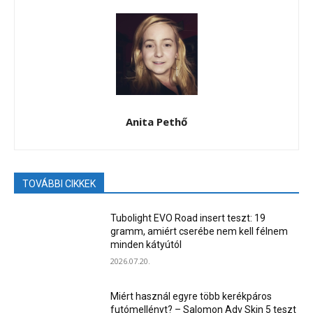
Anita Pethő
TOVÁBBI CIKKEK
Tubolight EVO Road insert teszt: 19
gramm, amiért cserébe nem kell félnem
minden kátyútól
2026.07.20.
Miért használ egyre több kerékpáros
futómellényt? – Salomon Adv Skin 5 teszt