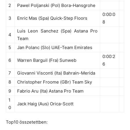
2
Pawel Poljanski (Pol) Bora-Hansgrohe
0:00:0
3
Enric Mas (Spa) Quick-Step Floors
8
Luis Leon Sanchez (Spa) Astana Pro
4
Team
5
Jan Polanc (Slo) UAE-Team Emirates
0:00:2
6
Warren Barguil (Fra) Sunweb
6
7
Giovanni Visconti (Ita) Bahrain-Merida
8
Christopher Froome (GBr) Team Sky
9
Fabrio Aru (Ita) Astana Pro Team
1
Jack Haig (Aus) Orica-Scott
0
Top10 összetettben: