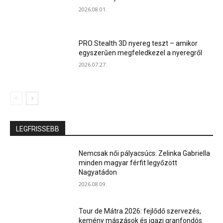
2026.08.01.
PRO Stealth 3D nyereg teszt – amikor
egyszerűen megfeledkezel a nyeregről
2026.07.27.
LEGFRISSEBB
Nemcsak női pályacsúcs: Zelinka Gabriella
minden magyar férfit legyőzött
Nagyatádon
2026.08.09.
Tour de Mátra 2026: fejlődő szervezés,
kemény mászások és igazi granfondós