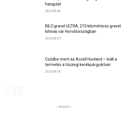
hangulat
2026.08.08.
BILO.gravel ULTRA: 210 kilométeres gravel
kihívás vár Horvátországban
2026.08.07.
Csődbe ment az Accell Hunland – leáll a
termelés a tószegi kerékpárgyárban
2026.08.06.
- Hirdetés -