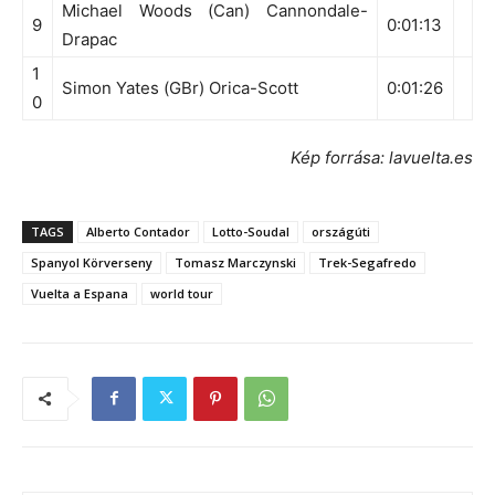
Michael Woods (Can) Cannondale-
9
0:01:13
Drapac
1
Simon Yates (GBr) Orica-Scott
0:01:26
0
Kép forrása: lavuelta.es
TAGS
Alberto Contador
Lotto-Soudal
országúti
Spanyol Körverseny
Tomasz Marczynski
Trek-Segafredo
Vuelta a Espana
world tour