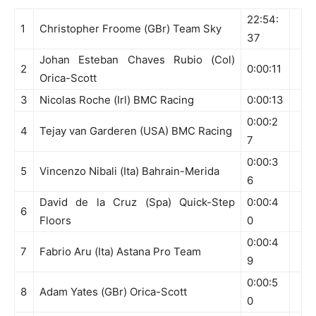
22:54:
1
Christopher Froome (GBr) Team Sky
37
Johan Esteban Chaves Rubio (Col)
2
0:00:11
Orica-Scott
3
Nicolas Roche (Irl) BMC Racing
0:00:13
0:00:2
4
Tejay van Garderen (USA) BMC Racing
7
0:00:3
5
Vincenzo Nibali (Ita) Bahrain-Merida
6
David de la Cruz (Spa) Quick-Step
0:00:4
6
Floors
0
0:00:4
7
Fabrio Aru (Ita) Astana Pro Team
9
0:00:5
8
Adam Yates (GBr) Orica-Scott
0