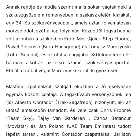
Annak rendje és módja szerint ma is sokan vágtak neki a
szakaszgyőzelem reményében, a szakasz elején kialakult
egy 34 fős szökevénycsoport, amely aztán folyamatosan
morzsolódott szét a nap folyamán. Kezdettől fogva benne
volt azonban a szökésben Enric Mas (Quick-Step Floors),
Pawel Poljanski (Bora-Hansgrohe) és Tomasz Marczynski
(Lotto-Souldal), és az utolsó nagyjából 30 kilométeren ők
hárman alkották az első számú szökevénycsoportot.
Ebből a trióból végül Marczynski került ki győztesen.
Másféle izgalmakkal szolgált eközben a fő esélyesek
egymás közötti csatája. A legaktívabb versenyzőnek ma
(is) Alberto Contador (Trek-Segafredo) bizonyult, aki az
utolsó emelkedőn támadott, és vele csak Chris Froome
(Team Sky), Tejay Van Garderen , Carlos Betancur
(Movistar) és Jan Polanc (UAE Team Emirates) tudott
lépést tartani, valamint Contador csapattársa, Jarlison