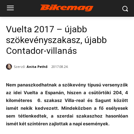
Vuelta 2017 – újabb
szökevényszakasz, újabb
Contador-villanás
Szerző:
Anita Pethő
2017.08.24.
Nem panaszkodhatnak a szökevény típusú versenyzők
az idei Vuelta a Espanán, hiszen a csütörtöki 204, 4
kilométeres 6. szakasz Villa-real és Sagunt között
ismét nekik kedvezett. Mindeközben a fő esélyesek
sem tétlenkedtek, a szerdai szakaszhoz hasonlóan
ismét két színtéren zajlottak a napi események.