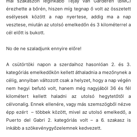
mai szakaszon leginkább Tejay Van Garderen (BMC)
érezhette a bőrén, hiszen míg tegnap ő volt az összetett
esélyesek között a nap nyertese, addig ma a nap
vesztese, miután az utolsó emelkedőn és 3 kilométerrel a
cél előtt is bukott.
No de ne szaladjunk ennyire előre!
A csütörtöki napon a szerdaihoz hasonlóan 2. és 3.
kategóriás emelkedőkön kellett áthaladnia a mezőnynek a
célig, annyiban változott csak a helyzet, hogy a nap végén
nem hegyi befutó volt, hanem még nagyjából 36 és fél
kilométert kellett haladni az utolsó hegytetőtől a
célvonalig. Ennek ellenére, vagy más szemszögből nézve
épp ezért – többek között, mivel az utolsó emelkedő, a
Puerto del Gabri 2. kategóriás volt – a 6. szakasz is
inkább a szökevénygyőzelemnek kedvezett.