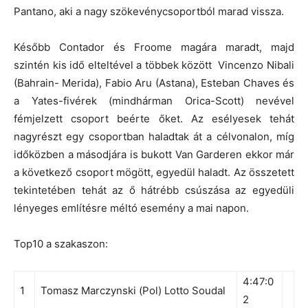
Pantano, aki a nagy szökevénycsoportból marad vissza.
Később Contador és Froome magára maradt, majd
szintén kis idő elteltével a többek között Vincenzo Nibali
(Bahrain- Merida), Fabio Aru (Astana), Esteban Chaves és
a Yates-fivérek (mindhárman Orica-Scott) nevével
fémjelzett csoport beérte őket. Az esélyesek tehát
nagyrészt egy csoportban haladtak át a célvonalon, míg
időközben a másodjára is bukott Van Garderen ekkor már
a következő csoport mögött, egyedül haladt. Az összetett
tekintetében tehát az ő hátrébb csúszása az egyedüli
lényeges említésre méltó esemény a mai napon.
Top10 a szakaszon:
4:47:0
1
Tomasz Marczynski (Pol) Lotto Soudal
2