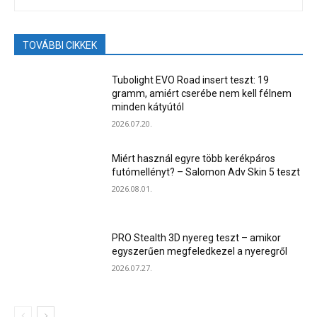
TOVÁBBI CIKKEK
Tubolight EVO Road insert teszt: 19
gramm, amiért cserébe nem kell félnem
minden kátyútól
2026.07.20.
Miért használ egyre több kerékpáros
futómellényt? – Salomon Adv Skin 5 teszt
2026.08.01.
PRO Stealth 3D nyereg teszt – amikor
egyszerűen megfeledkezel a nyeregről
2026.07.27.