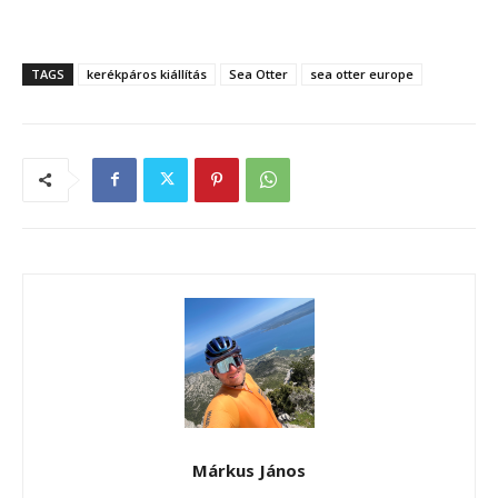
TAGS
kerékpáros kiállítás
Sea Otter
sea otter europe
Márkus János