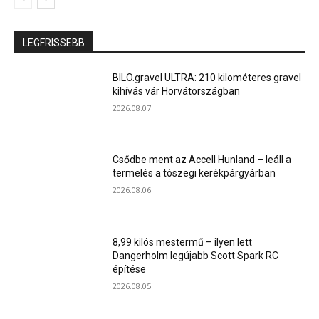
LEGFRISSEBB
BILO.gravel ULTRA: 210 kilométeres gravel
kihívás vár Horvátországban
2026.08.07.
Csődbe ment az Accell Hunland – leáll a
termelés a tószegi kerékpárgyárban
2026.08.06.
8,99 kilós mestermű – ilyen lett
Dangerholm legújabb Scott Spark RC
építése
2026.08.05.