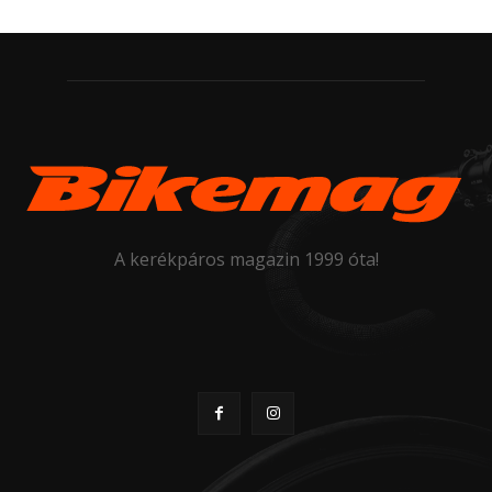
A kerékpáros magazin 1999 óta!