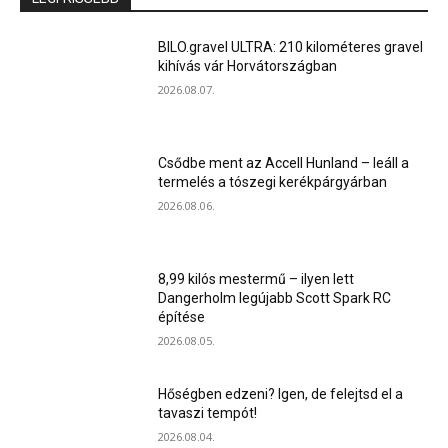
BILO.gravel ULTRA: 210 kilométeres gravel
kihívás vár Horvátországban
2026.08.07.
Csődbe ment az Accell Hunland – leáll a
termelés a tószegi kerékpárgyárban
2026.08.06.
8,99 kilós mestermű – ilyen lett
Dangerholm legújabb Scott Spark RC
építése
2026.08.05.
Hőségben edzeni? Igen, de felejtsd el a
tavaszi tempót!
2026.08.04.