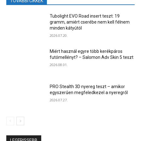
TOVÁBBI CIKKEK
Tubolight EVO Road insert teszt: 19
gramm, amiért cserébe nem kell félnem
minden kátyútól
2026.07.20.
Miért használ egyre több kerékpáros
futómellényt? – Salomon Adv Skin 5 teszt
2026.08.01.
PRO Stealth 3D nyereg teszt – amikor
egyszerűen megfeledkezel a nyeregről
2026.07.27.
LEGFRISSEBB