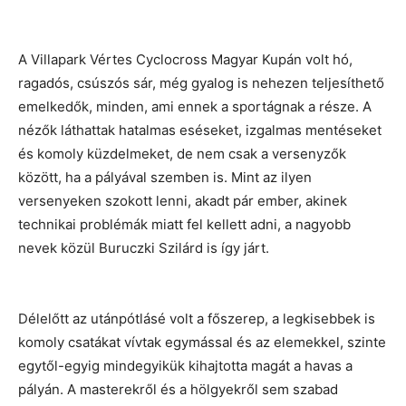
A Villapark Vértes Cyclocross Magyar Kupán volt hó,
ragadós, csúszós sár, még gyalog is nehezen teljesíthető
emelkedők, minden, ami ennek a sportágnak a része. A
nézők láthattak hatalmas eséseket, izgalmas mentéseket
és komoly küzdelmeket, de nem csak a versenyzők
között, ha a pályával szemben is. Mint az ilyen
versenyeken szokott lenni, akadt pár ember, akinek
technikai problémák miatt fel kellett adni, a nagyobb
nevek közül Buruczki Szilárd is így járt.
Délelőtt az utánpótlásé volt a főszerep, a legkisebbek is
komoly csatákat vívtak egymással és az elemekkel, szinte
egytől-egyig mindegyikük kihajtotta magát a havas a
pályán. A masterekről és a hölgyekről sem szabad