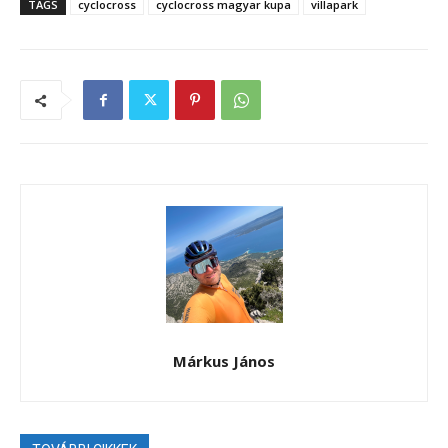
TAGS
cyclocross
cyclocross magyar kupa
villapark
Márkus János