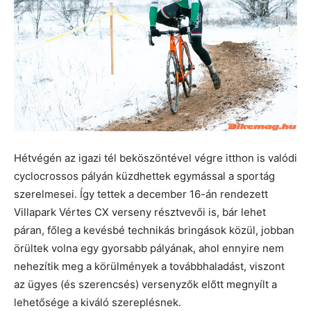
Hétvégén az igazi tél beköszöntével végre itthon is valódi
cyclocrossos pályán küzdhettek egymással a sportág
szerelmesei. Így tettek a december 16-án rendezett
Villapark Vértes CX verseny résztvevői is, bár lehet
páran, főleg a kevésbé technikás bringások közül, jobban
örültek volna egy gyorsabb pályának, ahol ennyire nem
nehezítik meg a körülmények a továbbhaladást, viszont
az ügyes (és szerencsés) versenyzők előtt megnyílt a
lehetősége a kiváló szereplésnek.