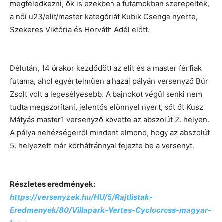
megfeledkezni, ők is ezekben a futamokban szerepeltek,
a női u23/elit/master kategóriát Kubik Csenge nyerte,
Szekeres Viktória és Horváth Adél előtt.
Délután, 14 órakor kezdődött az elit és a master férfiak
futama, ahol egyértelműen a hazai pályán versenyző Búr
Zsolt volt a legesélyesebb. A bajnokot végül senki nem
tudta megszorítani, jelentős előnnyel nyert, sőt őt Kusz
Mátyás master1 versenyző követte az abszolút 2. helyen.
A pálya nehézségeiről mindent elmond, hogy az abszolút
5. helyezett már körhátránnyal fejezte be a versenyt.
Részletes eredmények:
https://versenyzek.hu/HU/5/Rajtlistak-
Eredmenyek/80/Villapark-Vertes-Cyclocross-magyar-