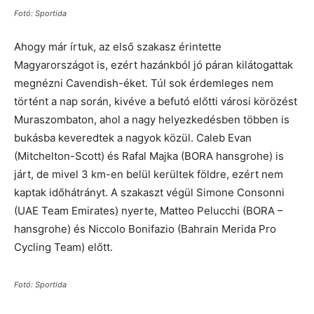
Fotó: Sportida
Ahogy már írtuk, az első szakasz érintette
Magyarországot is, ezért hazánkból jó páran kilátogattak
megnézni Cavendish-éket. Túl sok érdemleges nem
történt a nap során, kivéve a befutó előtti városi körözést
Muraszombaton, ahol a nagy helyezkedésben többen is
bukásba keveredtek a nagyok közül. Caleb Evan
(Mitchelton-Scott) és Rafal Majka (BORA hansgrohe) is
járt, de mivel 3 km-en belül kerültek földre, ezért nem
kaptak időhátrányt. A szakaszt végül Simone Consonni
(UAE Team Emirates) nyerte, Matteo Pelucchi (BORA –
hansgrohe) és Niccolo Bonifazio (Bahrain Merida Pro
Cycling Team) előtt.
Fotó: Sportida