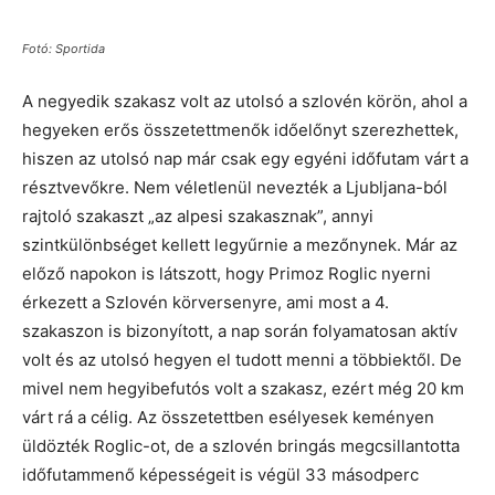
Fotó: Sportida
A negyedik szakasz volt az utolsó a szlovén körön, ahol a
hegyeken erős összetettmenők időelőnyt szerezhettek,
hiszen az utolsó nap már csak egy egyéni időfutam várt a
résztvevőkre. Nem véletlenül nevezték a Ljubljana-ból
rajtoló szakaszt „az alpesi szakasznak”, annyi
szintkülönbséget kellett legyűrnie a mezőnynek. Már az
előző napokon is látszott, hogy Primoz Roglic nyerni
érkezett a Szlovén körversenyre, ami most a 4.
szakaszon is bizonyított, a nap során folyamatosan aktív
volt és az utolsó hegyen el tudott menni a többiektől. De
mivel nem hegyibefutós volt a szakasz, ezért még 20 km
várt rá a célig. Az összetettben esélyesek keményen
üldözték Roglic-ot, de a szlovén bringás megcsillantotta
időfutammenő képességeit is végül 33 másodperc