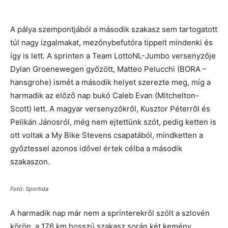
A pálya szempontjából a második szakasz sem tartogatott
túl nagy izgalmakat, mezőnybefutóra tippelt mindenki és
így is lett. A sprinten a Team LottoNL-Jumbo versenyzője
Dylan Groenewegen győzött, Matteo Pelucchi (BORA –
hansgrohe) ismét a második helyet szerezte meg, míg a
harmadik az előző nap bukó Caleb Evan (Mitchelton-
Scott) lett. A magyar versenyzőkről, Kusztor Péterről és
Pelikán Jánosról, még nem ejtettünk szót, pedig ketten is
ott voltak a My Bike Stevens csapatából, mindketten a
győztessel azonos idővel értek célba a második
szakaszon.
Fotó: Sportida
A harmadik nap már nem a sprinterekről szólt a szlovén
körön, a 176 km hosszú szakasz során két kemény