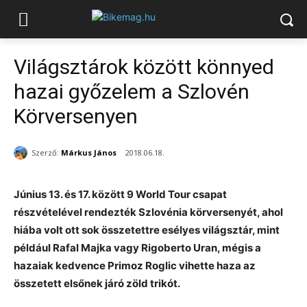
Világsztárok között könnyed
hazai győzelem a Szlovén
Körversenyen
Szerző:
Márkus János
2018.06.18.
Június 13. és 17. között 9 World Tour csapat
részvételével rendezték Szlovénia körversenyét, ahol
hiába volt ott sok összetettre esélyes világsztár, mint
például Rafal Majka vagy Rigoberto Uran, mégis a
hazaiak kedvence Primoz Roglic vihette haza az
összetett elsőnek járó zöld trikót.