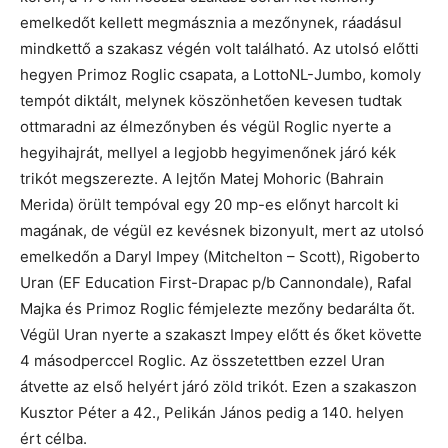
emelkedőt kellett megmásznia a mezőnynek, ráadásul
mindkettő a szakasz végén volt található. Az utolsó előtti
hegyen Primoz Roglic csapata, a LottoNL-Jumbo, komoly
tempót diktált, melynek köszönhetően kevesen tudtak
ottmaradni az élmezőnyben és végül Roglic nyerte a
hegyihajrát, mellyel a legjobb hegyimenőnek járó kék
trikót megszerezte. A lejtőn Matej Mohoric (Bahrain
Merida) örült tempóval egy 20 mp-es előnyt harcolt ki
magának, de végül ez kevésnek bizonyult, mert az utolsó
emelkedőn a Daryl Impey (Mitchelton – Scott), Rigoberto
Uran (EF Education First-Drapac p/b Cannondale), Rafal
Majka és Primoz Roglic fémjelezte mezőny bedarálta őt.
Végül Uran nyerte a szakaszt Impey előtt és őket követte
4 másodperccel Roglic. Az összetettben ezzel Uran
átvette az első helyért járó zöld trikót. Ezen a szakaszon
Kusztor Péter a 42., Pelikán János pedig a 140. helyen
ért célba.