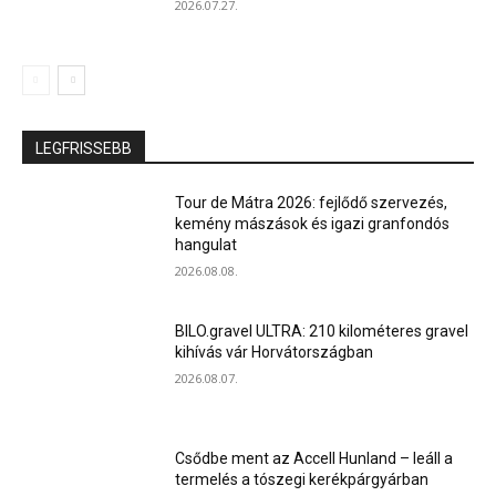
2026.07.27.
LEGFRISSEBB
Tour de Mátra 2026: fejlődő szervezés,
kemény mászások és igazi granfondós
hangulat
2026.08.08.
BILO.gravel ULTRA: 210 kilométeres gravel
kihívás vár Horvátországban
2026.08.07.
Csődbe ment az Accell Hunland – leáll a
termelés a tószegi kerékpárgyárban