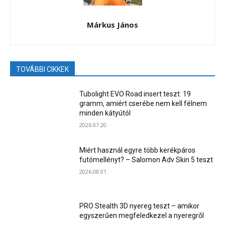
Márkus János
TOVÁBBI CIKKEK
Tubolight EVO Road insert teszt: 19
gramm, amiért cserébe nem kell félnem
minden kátyútól
2026.07.20.
Miért használ egyre több kerékpáros
futómellényt? – Salomon Adv Skin 5 teszt
2026.08.01.
PRO Stealth 3D nyereg teszt – amikor
egyszerűen megfeledkezel a nyeregről