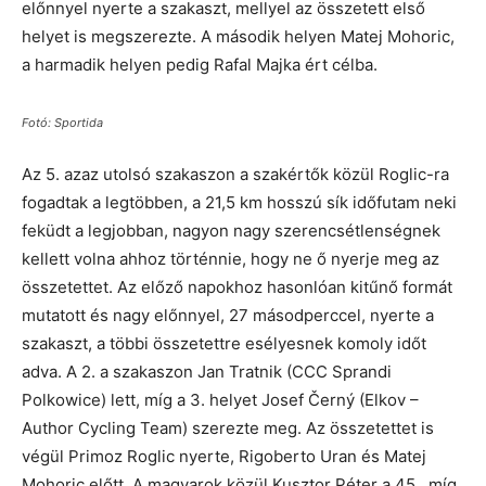
előnnyel nyerte a szakaszt, mellyel az összetett első
helyet is megszerezte. A második helyen Matej Mohoric,
a harmadik helyen pedig Rafal Majka ért célba.
Fotó: Sportida
Az 5. azaz utolsó szakaszon a szakértők közül Roglic-ra
fogadtak a legtöbben, a 21,5 km hosszú sík időfutam neki
feküdt a legjobban, nagyon nagy szerencsétlenségnek
kellett volna ahhoz történnie, hogy ne ő nyerje meg az
összetettet. Az előző napokhoz hasonlóan kitűnő formát
mutatott és nagy előnnyel, 27 másodperccel, nyerte a
szakaszt, a többi összetettre esélyesnek komoly időt
adva. A 2. a szakaszon Jan Tratnik (CCC Sprandi
Polkowice) lett, míg a 3. helyet Josef Černý (Elkov –
Author Cycling Team) szerezte meg. Az összetettet is
végül Primoz Roglic nyerte, Rigoberto Uran és Matej
Mohoric előtt. A magyarok közül Kusztor Péter a 45., míg