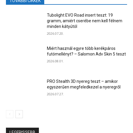
TOVÁBBI CIKKEK
Tubolight EVO Road insert teszt: 19
gramm, amiért cserébe nem kell félnem
minden kátyútól
2026.07.20.
Miért használ egyre több kerékpáros
futómellényt? – Salomon Adv Skin 5 teszt
2026.08.01.
PRO Stealth 3D nyereg teszt – amikor
egyszerűen megfeledkezel a nyeregről
2026.07.27.
LEGFRISSEBB