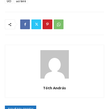
UCI
uci bíró
Tóth András