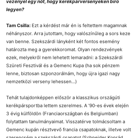
vezényel egy nőt, hogy kerékpárversenyeken bíró
legyen?
Tam Csilla:
Ezt a kérdést már én is feltettem magamnak
néhányszor. Arra jutottam, hogy valószínűleg a sors keze
van benne. Szekszárdi lányként két fontos esemény
határozta meg a gyerekkoromat. Olyan rendezvények
ezek, melyekről nem lehetett lemaradni: a Szekszárdi
Szüreti Fesztivál és a Gemenc Kupa (ha sok pénzem
lenne, biztosan szponzorálnám, hogy újra igazi nagy
nemzetközi verseny lehessen…)
Tehát tulajdonképpen először a klasszikus országúti
kerékpársportba lettem szerelmes. A ’90-es évek elején
3 évig külföldön (Franciaországban és Belgiumban)
folytattam tanulmányaimat. Visszatérve tolmácsoltam a
Gemenc kupán résztvevő francia csapatoknak, illetve volt
szerencsém a szekszárdi csapatot (Schneider Konrád