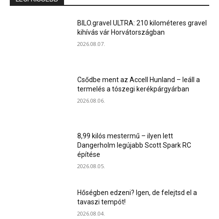
BILO.gravel ULTRA: 210 kilométeres gravel
kihívás vár Horvátországban
2026.08.07.
Csődbe ment az Accell Hunland – leáll a
termelés a tószegi kerékpárgyárban
2026.08.06.
8,99 kilós mestermű – ilyen lett
Dangerholm legújabb Scott Spark RC
építése
2026.08.05.
Hőségben edzeni? Igen, de felejtsd el a
tavaszi tempót!
2026.08.04.