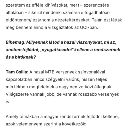
szeretem az efféle kihívásokat, mert – szerencsére
általában – sikerül mindenki számára elfogadhatóan
eldöntenem/lezárnom a nézeteltéréseket. Talán ezt látták
meg bennem anno a vizsgáztatók az UCI-ban.
Bikemag: Milyennek látod a hazai viszonyokat, mi az,
amiben fejlődni, „nyugatiasodni” kellene a rendszernek
és a bíróknak?
Tam Csilla:
A hazai MTB versenyek színvonalával
kapcsolatban nincs szégyelni valónk, hiszen teljes
mértékben megfelelnek a nagy nemzetközi átlagnak.
Világszerte vannak jobb, de vannak rosszabb versenyek
is.
Amely témákban a magyar rendszernek fejlődni kellene,
azok véleményem szerint a következők: