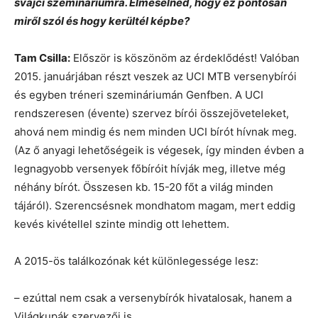
svájci szemináriumra. Elmesélnéd, hogy ez pontosan
miről szól és hogy kerültél képbe?
Tam Csilla:
Először is köszönöm az érdeklődést! Valóban
2015. januárjában részt veszek az UCI MTB versenybírói
és egyben tréneri szemináriumán Genfben. A UCI
rendszeresen (évente) szervez bírói összejöveteleket,
ahová nem mindig és nem minden UCI bírót hívnak meg.
(Az ő anyagi lehetőségeik is végesek, így minden évben a
legnagyobb versenyek főbíróit hívják meg, illetve még
néhány bírót. Összesen kb. 15-20 főt a világ minden
tájáról). Szerencsésnek mondhatom magam, mert eddig
kevés kivétellel szinte mindig ott lehettem.
A 2015-ös találkozónak két különlegessége lesz:
– ezúttal nem csak a versenybírók hivatalosak, hanem a
Világkupák szervezői is,