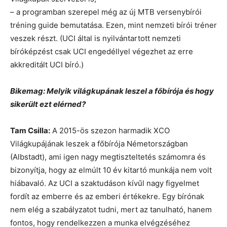
– a programban szerepel még az új MTB versenybírói
tréning guide bemutatása. Ezen, mint nemzeti bírói tréner
veszek részt. (UCI által is nyilvántartott nemzeti
bíróképzést csak UCI engedéllyel végezhet az erre
akkreditált UCI bíró.)
Bikemag: Melyik világkupának leszel a főbírója és hogy
sikerült ezt elérned?
Tam Csilla:
A 2015-ös szezon harmadik XCO
Világkupájának leszek a főbírója Németországban
(Albstadt), ami igen nagy megtiszteltetés számomra és
bizonyítja, hogy az elmúlt 10 év kitartó munkája nem volt
hiábavaló. Az UCI a szaktudáson kívűl nagy figyelmet
fordít az emberre és az emberi értékekre. Egy bírónak
nem elég a szabályzatot tudni, mert az tanulható, hanem
fontos, hogy rendelkezzen a munka elvégzéséhez