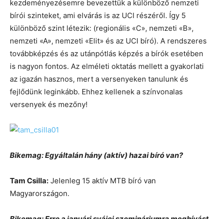
kezdeményezésemre bevezettük a különböző nemzeti
bírói szinteket, ami elvárás is az UCI részéről. Így 5
különböző szint létezik: (regionális «C», nemzeti «B»,
nemzeti «A», nemzeti «Elit» és az UCI bíró). A rendszeres
továbbképzés és az utánpótlás képzés a bírók esetében
is nagyon fontos. Az elméleti oktatás mellett a gyakorlati
az igazán hasznos, mert a versenyeken tanulunk és
fejlődünk leginkább. Ehhez kellenek a színvonalas
versenyek és mezőny!
Bikemag: Egyáltalán hány (aktív) hazai bíró van?
Tam Csilla:
Jelenleg 15 aktív MTB bíró van
Magyarországon.
Bikemag: Erre a januári svájci szemináriumra meghívást