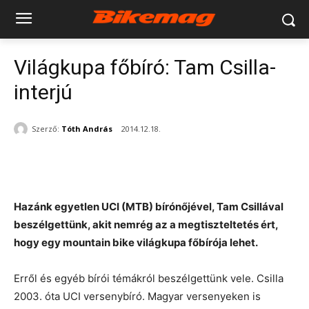
Világkupa főbíró: Tam Csilla-
interjú
Szerző:
Tóth András
2014.12.18.
Hazánk egyetlen UCI (MTB) bírónőjével, Tam Csillával
beszélgettünk, akit nemrég az a megtiszteltetés ért,
hogy egy mountain bike világkupa főbírója lehet.
Erről és egyéb bírói témákról beszélgettünk vele. Csilla
2003. óta UCI versenybíró. Magyar versenyeken is