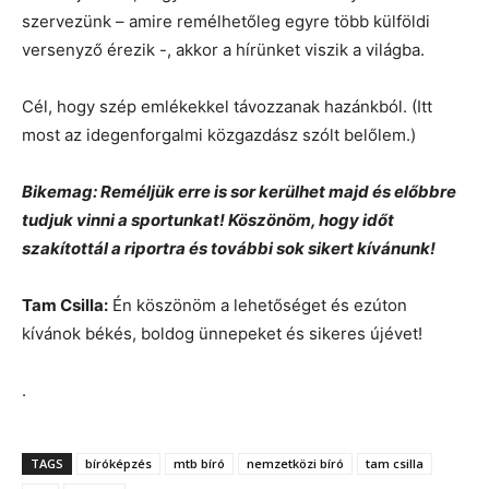
szervezünk – amire remélhetőleg egyre több külföldi
versenyző érezik -, akkor a hírünket viszik a világba.
Cél, hogy szép emlékekkel távozzanak hazánkból. (Itt
most az idegenforgalmi közgazdász szólt belőlem.)
Bikemag: Reméljük erre is sor kerülhet majd és előbbre
tudjuk vinni a sportunkat! Köszönöm, hogy időt
szakítottál a riportra és további sok sikert kívánunk!
Tam Csilla:
Én köszönöm a lehetőséget és ezúton
kívánok békés, boldog ünnepeket és sikeres újévet!
.
TAGS
bíróképzés
mtb bíró
nemzetközi bíró
tam csilla