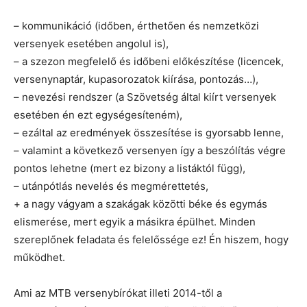
– kommunikáció (időben, érthetően és nemzetközi
versenyek esetében angolul is),
– a szezon megfelelő és időbeni előkészítése (licencek,
versenynaptár, kupasorozatok kiírása, pontozás…),
– nevezési rendszer (a Szövetség által kiírt versenyek
esetében én ezt egységesíteném),
– ezáltal az eredmények összesítése is gyorsabb lenne,
– valamint a következő versenyen így a beszólítás végre
pontos lehetne (mert ez bizony a listáktól függ),
– utánpótlás nevelés és megmérettetés,
+ a nagy vágyam a szakágak közötti béke és egymás
elismerése, mert egyik a másikra épülhet. Minden
szereplőnek feladata és felelőssége ez! Én hiszem, hogy
működhet.
Ami az MTB versenybírókat illeti 2014-től a