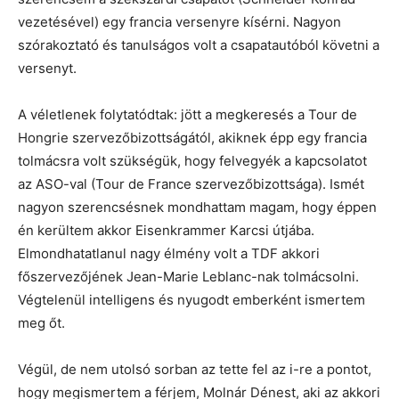
vezetésével) egy francia versenyre kísérni. Nagyon
szórakoztató és tanulságos volt a csapatautóból követni a
versenyt.
A véletlenek folytatódtak: jött a megkeresés a Tour de
Hongrie szervezőbizottságától, akiknek épp egy francia
tolmácsra volt szükségük, hogy felvegyék a kapcsolatot
az ASO-val (Tour de France szervezőbizottsága). Ismét
nagyon szerencsésnek mondhattam magam, hogy éppen
én kerültem akkor Eisenkrammer Karcsi útjába.
Elmondhatatlanul nagy élmény volt a TDF akkori
főszervezőjének Jean-Marie Leblanc-nak tolmácsolni.
Végtelenül intelligens és nyugodt emberként ismertem
meg őt.
Végül, de nem utolsó sorban az tette fel az i-re a pontot,
hogy megismertem a férjem, Molnár Dénest, aki az akkori