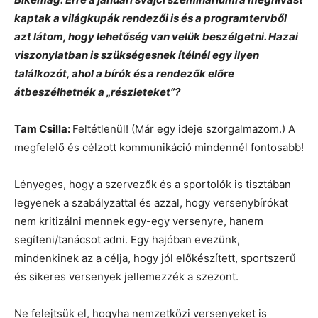
kaptak a világkupák rendezői is és a programtervből
azt látom, hogy lehetőség van velük beszélgetni. Hazai
viszonylatban is szükségesnek ítélnél egy ilyen
találkozót, ahol a bírók és a rendezők előre
átbeszélhetnék a „részleteket”?
Tam Csilla:
Feltétlenül! (Már egy ideje szorgalmazom.) A
megfelelő és célzott kommunikáció mindennél fontosabb!
Lényeges, hogy a szervezők és a sportolók is tisztában
legyenek a szabályzattal és azzal, hogy versenybírókat
nem kritizálni mennek egy-egy versenyre, hanem
segíteni/tanácsot adni. Egy hajóban evezünk,
mindenkinek az a célja, hogy jól előkészített, sportszerű
és sikeres versenyek jellemezzék a szezont.
Ne felejtsük el, hogyha nemzetközi versenyeket is