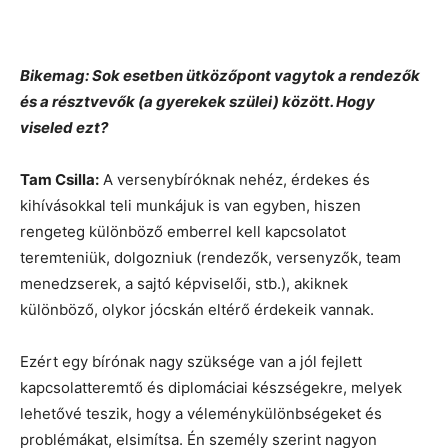
Bikemag: Sok esetben ütközőpont vagytok a rendezők
és a résztvevők (a gyerekek szülei) között. Hogy
viseled ezt?
Tam Csilla:
A versenybíróknak nehéz, érdekes és
kihívásokkal teli munkájuk is van egyben, hiszen
rengeteg különböző emberrel kell kapcsolatot
teremteniük, dolgozniuk (rendezők, versenyzők, team
menedzserek, a sajtó képviselői, stb.), akiknek
különböző, olykor jócskán eltérő érdekeik vannak.
Ezért egy bírónak nagy szüksége van a jól fejlett
kapcsolatteremtő és diplomáciai készségekre, melyek
lehetővé teszik, hogy a véleménykülönbségeket és
problémákat, elsimítsa. Én személy szerint nagyon