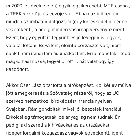
(a 2000-es évek elején) egyik legsikeresebb MTB csapat,
a TREK vezetője és edzője volt. Abban az időben én
minden szombaton dolgoztam (egy kereskedelmi cégnél
vezetőként), ő pedig minden vasárnap versenyre ment.
Ezért, hogy együtt is legyünk és jó levegőn is legyek,
vele tartottam. Bevallom, eleinte borzasztó volt, mert
senkit nem ismertem és unatkoztam. Erre mondták: “tedd
magad hasznossá, legyél bíró!” … hát valahogy így
kezdődött.
Akkor Cser László tartotta a bíróképzést. Kb. két év múlva
jött a megkeresés a Szövetség részéről, hogy az UCI
szervez nemzetközi bíróképzést, francia nyelven
Svájcban. Rám gondoltak, mivel jól beszélek franciául.
Erkölcsileg támogatnak, de anyagilag nem tudnak. Én
pedig, aki szereti a kihívásokat és az utazásokat
(idegenforgalmi közgazdász vagyok egyébként), igent