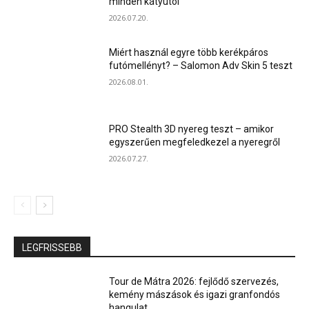
minden kátyútól
2026.07.20.
Miért használ egyre több kerékpáros
futómellényt? – Salomon Adv Skin 5 teszt
2026.08.01.
PRO Stealth 3D nyereg teszt – amikor
egyszerűen megfeledkezel a nyeregről
2026.07.27.
LEGFRISSEBB
Tour de Mátra 2026: fejlődő szervezés,
kemény mászások és igazi granfondós
hangulat