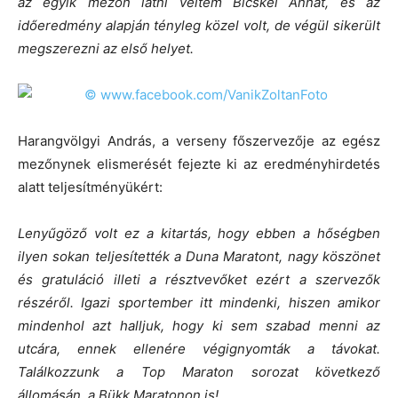
az egyik mezőn látni véltem Bicskei Annát, és az
időeredmény alapján tényleg közel volt, de végül sikerült
megszerezni az első helyet.
Harangvölgyi András, a verseny főszervezője az egész
mezőnynek elismerését fejezte ki az eredményhirdetés
alatt teljesítményükért:
Lenyűgöző volt ez a kitartás, hogy ebben a hőségben
ilyen sokan teljesítették a Duna Maratont, nagy köszönet
és gratuláció illeti a résztvevőket ezért a szervezők
részéről. Igazi sportember itt mindenki, hiszen amikor
mindenhol azt halljuk, hogy ki sem szabad menni az
utcára, ennek ellenére végignyomták a távokat.
Találkozzunk a Top Maraton sorozat következő
állomásán, a Bükk Maratonon is!