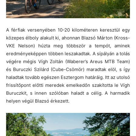
A férfiak versenyében 10-20 kilométeren keresztül egy
közepes élboly alakult ki, ahonnan Blazsó Márton (Kross-
VKE Nelson) húzta meg többször a tempót, aminek
eredményeképpen többen leszakadtak. A sípályán a tolás
végére mégis Vígh Zoltán (Waberer’s Areus MTB Team)
és Buruczki Szilárd (Cube-Csömör) maradtak elöl, s így
haladtak tovább egészen Esztergom határáig. Itt az utolsó
frissítőpont előtti meredek emelkedőn szakította le Vígh
Buruczkit, s innen szólóban haladt a célig. A harmadik
helyen végül Blazsó érkezett.