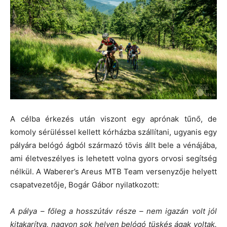
A célba érkezés után viszont egy aprónak tűnő, de
komoly sérüléssel kellett kórházba szállítani, ugyanis egy
pályára belógó ágból származó tövis állt bele a vénájába,
ami életveszélyes is lehetett volna gyors orvosi segítség
nélkül. A Waberer’s Areus MTB Team versenyzője helyett
csapatvezetője, Bogár Gábor nyilatkozott:
A pálya – főleg a hosszútáv része – nem igazán volt jól
kitakarítva, nagyon sok helyen belógó tüskés ágak voltak.