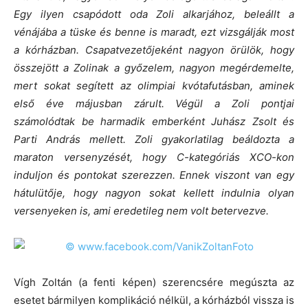
Egy ilyen csapódott oda Zoli alkarjához, beleállt a
vénájába a tüske és benne is maradt, ezt vizsgálják most
a kórházban. Csapatvezetőjeként nagyon örülök, hogy
összejött a Zolinak a győzelem, nagyon megérdemelte,
mert sokat segített az olimpiai kvótafutásban, aminek
első éve májusban zárult. Végül a Zoli pontjai
számolódtak be harmadik emberként Juhász Zsolt és
Parti András mellett. Zoli gyakorlatilag beáldozta a
maraton versenyzését, hogy C-kategóriás XCO-kon
induljon és pontokat szerezzen. Ennek viszont van egy
hátulütője, hogy nagyon sokat kellett indulnia olyan
versenyeken is, ami eredetileg nem volt betervezve.
Vígh Zoltán (a fenti képen) szerencsére megúszta az
esetet bármilyen komplikáció nélkül, a kórházból vissza is