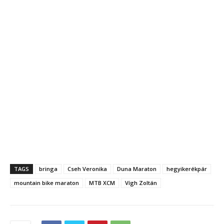
TAGS
bringa
Cseh Veronika
Duna Maraton
hegyikerékpár
mountain bike maraton
MTB XCM
Vígh Zoltán