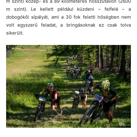
m szint) közép- és a 89 kilométeres hosszútávon (2600
m szint). Le kellett például küzdeni – felfelé – a
dobogókői sípályát, ami a 30 fok feletti hőségben nem
volt egyszerű feladat, a bringásoknak ez csak tolva
sikerült.