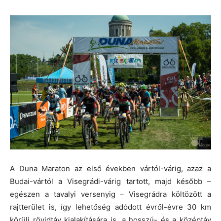
A Duna Maraton az első években vártól-várig, azaz a
Budai-vártól a Visegrádi-várig tartott, majd később –
egészen a tavalyi versenyig – Visegrádra költözött a
rajtterület is, így lehetőség adódott évről-évre 30 km
körüli rövidtáv kialakítására is, a hosszú- és a középtáv