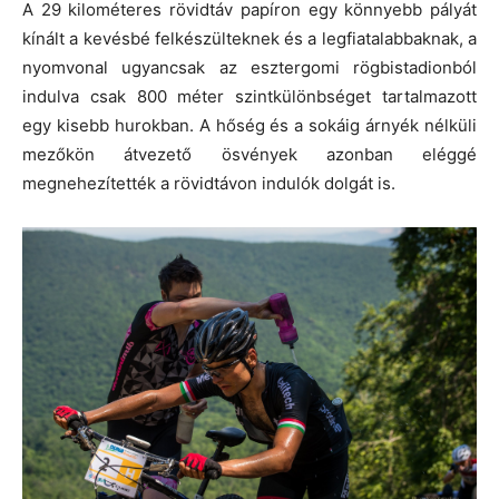
A 29 kilométeres rövidtáv papíron egy könnyebb pályát
kínált a kevésbé felkészülteknek és a legfiatalabbaknak, a
nyomvonal ugyancsak az esztergomi rögbistadionból
indulva csak 800 méter szintkülönbséget tartalmazott
egy kisebb hurokban. A hőség és a sokáig árnyék nélküli
mezőkön átvezető ösvények azonban eléggé
megnehezítették a rövidtávon indulók dolgát is.