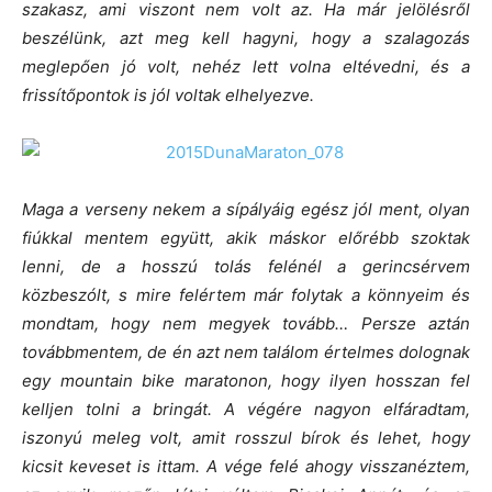
szakasz, ami viszont nem volt az. Ha már jelölésről
beszélünk, azt meg kell hagyni, hogy a szalagozás
meglepően jó volt, nehéz lett volna eltévedni, és a
frissítőpontok is jól voltak elhelyezve.
Maga a verseny nekem a sípályáig egész jól ment, olyan
fiúkkal mentem együtt, akik máskor előrébb szoktak
lenni, de a hosszú tolás felénél a gerincsérvem
közbeszólt, s mire felértem már folytak a könnyeim és
mondtam, hogy nem megyek tovább… Persze aztán
továbbmentem, de én azt nem találom értelmes dolognak
egy mountain bike maratonon, hogy ilyen hosszan fel
kelljen tolni a bringát. A végére nagyon elfáradtam,
iszonyú meleg volt, amit rosszul bírok és lehet, hogy
kicsit keveset is ittam. A vége felé ahogy visszanéztem,