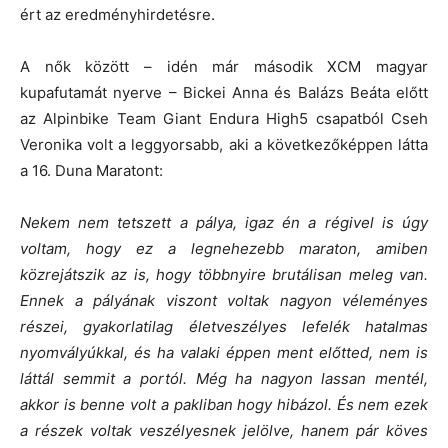
ért az eredményhirdetésre.
A nők között – idén már második XCM magyar
kupafutamát nyerve – Bickei Anna és Balázs Beáta előtt
az Alpinbike Team Giant Endura High5 csapatból Cseh
Veronika volt a leggyorsabb, aki a következőképpen látta
a 16. Duna Maratont:
Nekem nem tetszett a pálya, igaz én a régivel is úgy
voltam, hogy ez a legnehezebb maraton, amiben
közrejátszik az is, hogy többnyire brutálisan meleg van.
Ennek a pályának viszont voltak nagyon véleményes
részei, gyakorlatilag életveszélyes lefelék hatalmas
nyomvályúkkal, és ha valaki éppen ment előtted, nem is
láttál semmit a portól. Még ha nagyon lassan mentél,
akkor is benne volt a pakliban hogy hibázol. És nem ezek
a részek voltak veszélyesnek jelölve, hanem pár köves