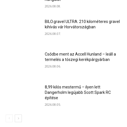
2026.08.08.
BILO.gravel ULTRA: 210 kilométeres gravel
kihívás vár Horvátországban
2026.08.07.
Csődbe ment az Accell Hunland – leáll a
termelés a tószegi kerékpárgyárban
2026.08.06.
8,99 kilós mestermű – ilyen lett
Dangerholm legújabb Scott Spark RC
építése
2026.08.05.