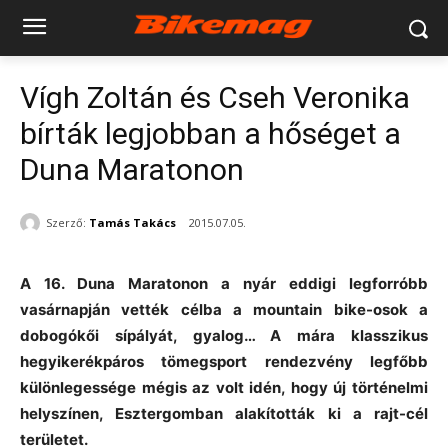
Vígh Zoltán és Cseh Veronika
bírták legjobban a hőséget a
Duna Maratonon
Szerző:
Tamás Takács
2015.07.05.
A 16. Duna Maratonon a nyár eddigi legforróbb
vasárnapján vették célba a mountain bike-osok a
dobogókői sípályát, gyalog… A mára klasszikus
hegyikerékpáros tömegsport rendezvény legfőbb
különlegessége mégis az volt idén, hogy új történelmi
helyszínen, Esztergomban alakították ki a rajt-cél
területet.