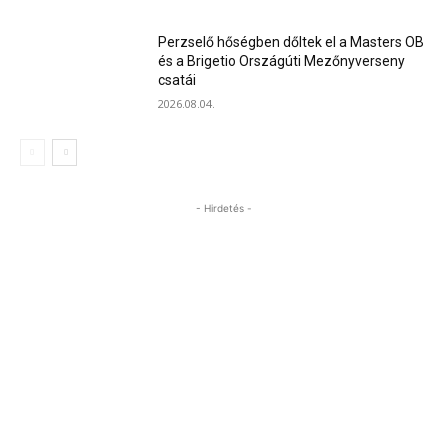
Perzselő hőségben dőltek el a Masters OB
és a Brigetio Országúti Mezőnyverseny
csatái
2026.08.04.
- Hirdetés -