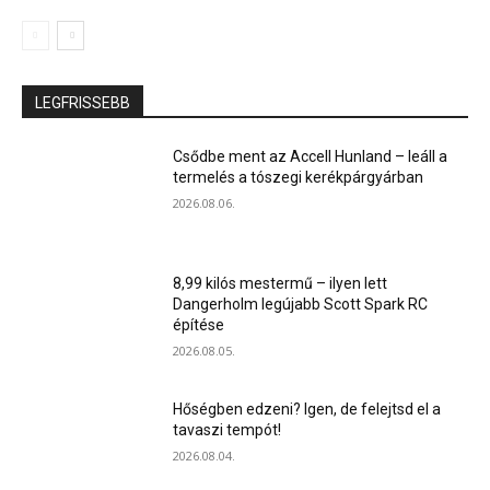
LEGFRISSEBB
Csődbe ment az Accell Hunland – leáll a
termelés a tószegi kerékpárgyárban
2026.08.06.
8,99 kilós mestermű – ilyen lett
Dangerholm legújabb Scott Spark RC
építése
2026.08.05.
Hőségben edzeni? Igen, de felejtsd el a
tavaszi tempót!
2026.08.04.