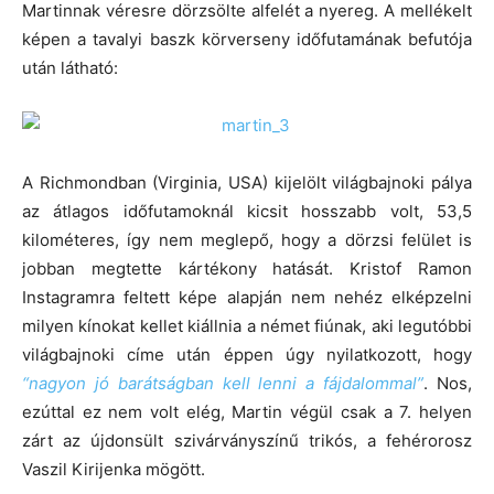
Martinnak véresre dörzsölte alfelét a nyereg. A mellékelt
képen a tavalyi baszk körverseny időfutamának befutója
után látható:
A Richmondban (Virginia, USA) kijelölt világbajnoki pálya
az átlagos időfutamoknál kicsit hosszabb volt, 53,5
kilométeres, így nem meglepő, hogy a dörzsi felület is
jobban megtette kártékony hatását. Kristof Ramon
Instagramra feltett képe alapján nem nehéz elképzelni
milyen kínokat kellet kiállnia a német fiúnak, aki legutóbbi
világbajnoki címe után éppen úgy nyilatkozott, hogy
“nagyon jó barátságban kell lenni a fájdalommal”
. Nos,
ezúttal ez nem volt elég, Martin végül csak a 7. helyen
zárt az újdonsült szivárványszínű trikós, a fehérorosz
Vaszil Kirijenka mögött.