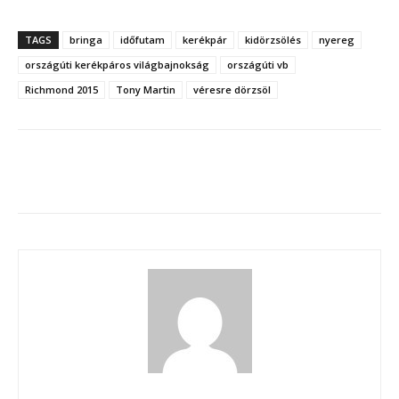
TAGS
bringa
időfutam
kerékpár
kidörzsölés
nyereg
országúti kerékpáros világbajnokság
országúti vb
Richmond 2015
Tony Martin
véresre dörzsöl