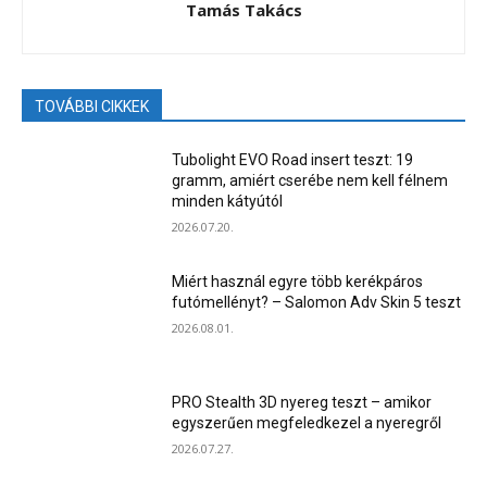
Tamás Takács
TOVÁBBI CIKKEK
Tubolight EVO Road insert teszt: 19
gramm, amiért cserébe nem kell félnem
minden kátyútól
2026.07.20.
Miért használ egyre több kerékpáros
futómellényt? – Salomon Adv Skin 5 teszt
2026.08.01.
PRO Stealth 3D nyereg teszt – amikor
egyszerűen megfeledkezel a nyeregről
2026.07.27.