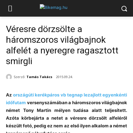
Véresre dörzsölte a
háromszoros világbajnok
alfelét a nyeregre ragasztott
smirgli
Szerző:
Tamás Takács
2015.09.24.
Az
országúti kerékpáros vb tegnap lezajlott egyenkénti
időfutam
versenyszámában a háromszoros világbajnok
német Tony Martin mélyen tudása alatt teljesített.
Azóta körbejárta a netet a véresre dörzsölt alfeléről
készült fotó, pedig ez nem az első ilyen alkalom a német