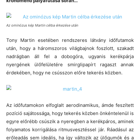
kronómenő pályafutása során…
Az ominózus kép Martin célba érkezése után
Tony Martin esetében rendszeres látvány időfutamok
után, hogy a háromszoros világbajnok foszlott, szakadt
nadrágban áll fel a dobogóra, ugyanis kerékpárja
nyergének ülőfelületére smirglipapírt ragaszt annak
érdekében, hogy ne csússzon előre tekerés közben.
Az időfutamokon elfoglalt aerodinamikus, ámde feszített
pozíció sajátossága, hogy tekerés közben önkéntelenül is
egyre előrébb csúszik a nyeregben a kerékpáros, aminek
folyamatos korrigálása ritmusvesztéssel jár. Ráadásul az
erőleadás sem ideális, ha így változik az ülőgumók és a