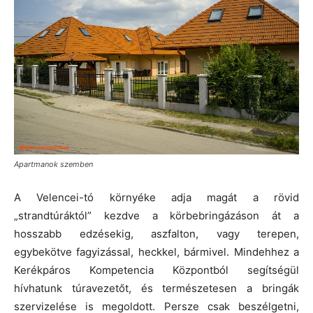
Apartmanok szemben
A Velencei-tó környéke adja magát a rövid
„strandtúráktól” kezdve a körbebringázáson át a
hosszabb edzésekig, aszfalton, vagy terepen,
egybekötve fagyizással, heckkel, bármivel. Mindehhez a
Kerékpáros Kompetencia Központból segítségül
hívhatunk túravezetőt, és természetesen a bringák
szervizelése is megoldott. Persze csak beszélgetni,