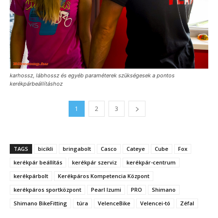
karhossz, lábhossz és egyéb paraméterek szükségesek a pontos
kerékpárbeállításhoz
1
2
3
TAGS
bicikli
bringabolt
Casco
Cateye
Cube
Fox
kerékpár beállítás
kerékpár szerviz
kerékpár-centrum
kerékpárbolt
Kerékpáros Kompetencia Központ
kerékpáros sportközpont
Pearl Izumi
PRO
Shimano
Shimano BikeFitting
túra
VelenceBike
Velencei-tó
Zéfal