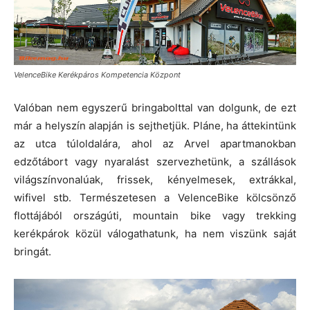
VelenceBike Kerékpáros Kompetencia Központ
Valóban nem egyszerű bringabolttal van dolgunk, de ezt
már a helyszín alapján is sejthetjük. Pláne, ha áttekintünk
az utca túloldalára, ahol az Arvel apartmanokban
edzőtábort vagy nyaralást szervezhetünk, a szállások
világszínvonalúak, frissek, kényelmesek, extrákkal,
wifivel stb. Természetesen a VelenceBike kölcsönző
flottájából országúti, mountain bike vagy trekking
kerékpárok közül válogathatunk, ha nem viszünk saját
bringát.