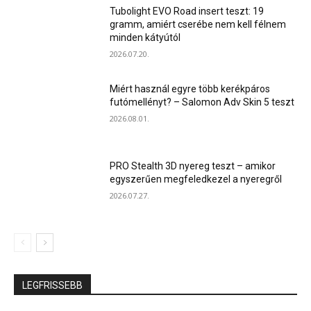
Tubolight EVO Road insert teszt: 19
gramm, amiért cserébe nem kell félnem
minden kátyútól
2026.07.20.
Miért használ egyre több kerékpáros
futómellényt? – Salomon Adv Skin 5 teszt
2026.08.01.
PRO Stealth 3D nyereg teszt – amikor
egyszerűen megfeledkezel a nyeregről
2026.07.27.
LEGFRISSEBB