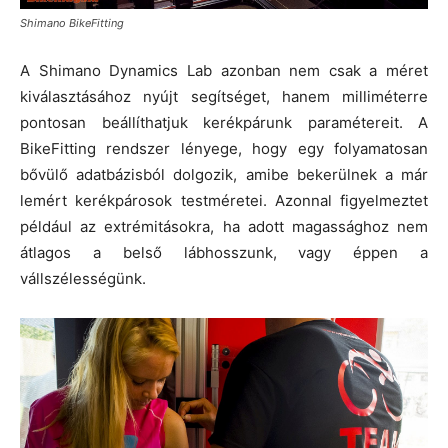
Shimano BikeFitting
A Shimano Dynamics Lab azonban nem csak a méret
kiválasztásához nyújt segítséget, hanem milliméterre
pontosan beállíthatjuk kerékpárunk paramétereit. A
BikeFitting rendszer lényege, hogy egy folyamatosan
bővülő adatbázisból dolgozik, amibe bekerülnek a már
lemért kerékpárosok testméretei. Azonnal figyelmeztet
például az extrémitásokra, ha adott magassághoz nem
átlagos a belső lábhosszunk, vagy éppen a
vállszélességünk.