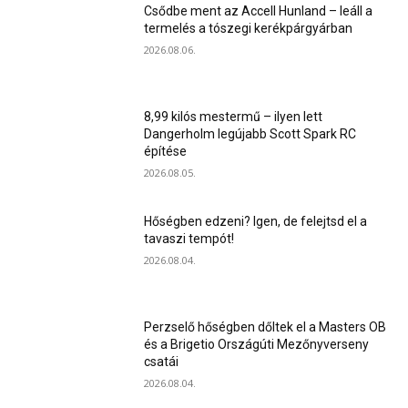
Csődbe ment az Accell Hunland – leáll a
termelés a tószegi kerékpárgyárban
2026.08.06.
8,99 kilós mestermű – ilyen lett
Dangerholm legújabb Scott Spark RC
építése
2026.08.05.
Hőségben edzeni? Igen, de felejtsd el a
tavaszi tempót!
2026.08.04.
Perzselő hőségben dőltek el a Masters OB
és a Brigetio Országúti Mezőnyverseny
csatái
2026.08.04.