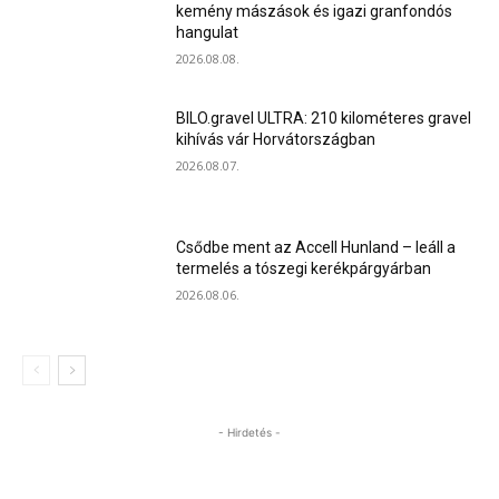
kemény mászások és igazi granfondós
hangulat
2026.08.08.
BILO.gravel ULTRA: 210 kilométeres gravel
kihívás vár Horvátországban
2026.08.07.
Csődbe ment az Accell Hunland – leáll a
termelés a tószegi kerékpárgyárban
2026.08.06.
- Hirdetés -