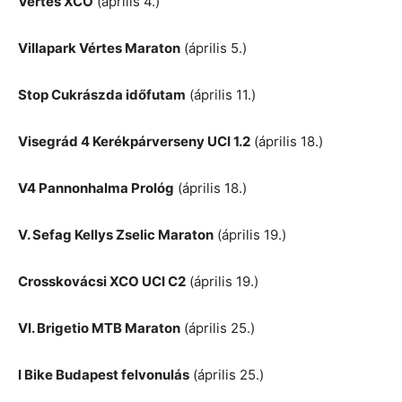
Vértes XCO
(április 4.)
Villapark Vértes Maraton
(április 5.)
Stop Cukrászda időfutam
(április 11.)
Visegrád 4 Kerékpárverseny UCI 1.2
(április 18.)
V4 Pannonhalma Prológ
(április 18.)
V. Sefag Kellys Zselic Maraton
(április 19.)
Crosskovácsi XCO UCI C2
(április 19.)
VI. Brigetio MTB Maraton
(április 25.)
I Bike Budapest felvonulás
(április 25.)