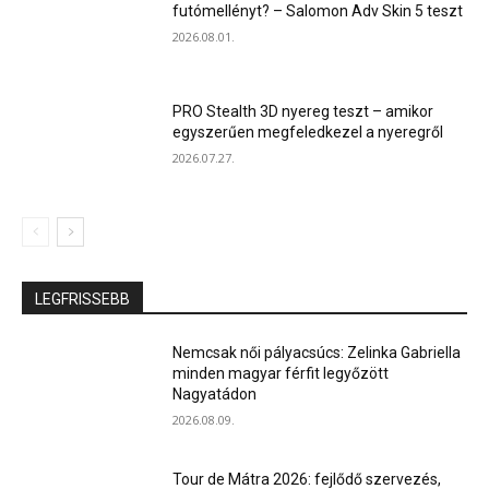
futómellényt? – Salomon Adv Skin 5 teszt
2026.08.01.
PRO Stealth 3D nyereg teszt – amikor
egyszerűen megfeledkezel a nyeregről
2026.07.27.
LEGFRISSEBB
Nemcsak női pályacsúcs: Zelinka Gabriella
minden magyar férfit legyőzött
Nagyatádon
2026.08.09.
Tour de Mátra 2026: fejlődő szervezés,