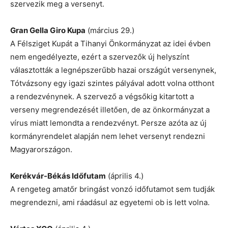
szervezik meg a versenyt.
Gran Gella Giro Kupa
(március 29.)
A Félsziget Kupát a Tihanyi Önkormányzat az idei évben
nem engedélyezte, ezért a szervezők új helyszínt
választották a legnépszerűbb hazai országút versenynek,
Tótvázsony egy igazi szintes pályával adott volna otthont
a rendezvénynek. A szervező a végsőkig kitartott a
verseny megrendezését illetően, de az önkormányzat a
vírus miatt lemondta a rendezvényt. Persze azóta az új
kormányrendelet alapján nem lehet versenyt rendezni
Magyarországon.
Kerékvár-Békás Időfutam
(április 4.)
A rengeteg amatőr bringást vonzó időfutamot sem tudják
megrendezni, ami ráadásul az egyetemi ob is lett volna.