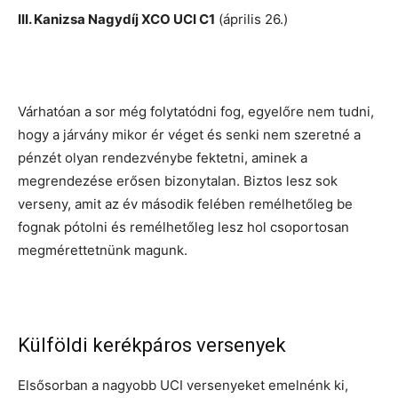
III. Kanizsa Nagydíj XCO UCI C1
(április 26.)
Várhatóan a sor még folytatódni fog, egyelőre nem tudni,
hogy a járvány mikor ér véget és senki nem szeretné a
pénzét olyan rendezvénybe fektetni, aminek a
megrendezése erősen bizonytalan. Biztos lesz sok
verseny, amit az év második felében remélhetőleg be
fognak pótolni és remélhetőleg lesz hol csoportosan
megmérettetnünk magunk.
Külföldi kerékpáros versenyek
Elsősorban a nagyobb UCI versenyeket emelnénk ki,