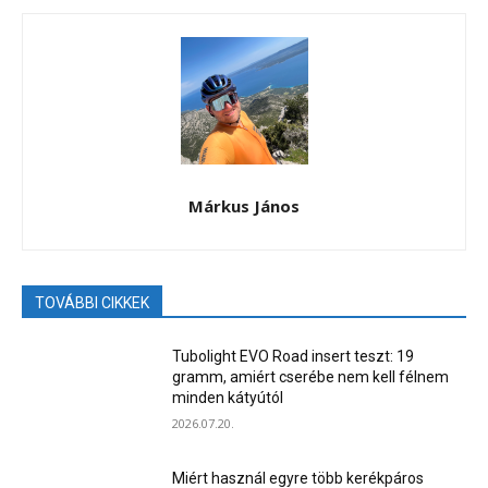
Márkus János
TOVÁBBI CIKKEK
Tubolight EVO Road insert teszt: 19
gramm, amiért cserébe nem kell félnem
minden kátyútól
2026.07.20.
Miért használ egyre több kerékpáros