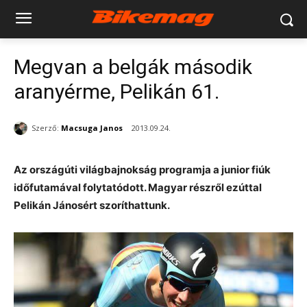
Megvan a belgák második
aranyérme, Pelikán 61.
Szerző:
Macsuga Janos
2013.09.24.
Az országúti világbajnokság programja a junior fiúk
időfutamával folytatódott. Magyar részről ezúttal
Pelikán Jánosért szoríthattunk.