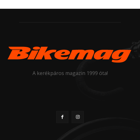
A kerékpáros magazin 1999 óta!