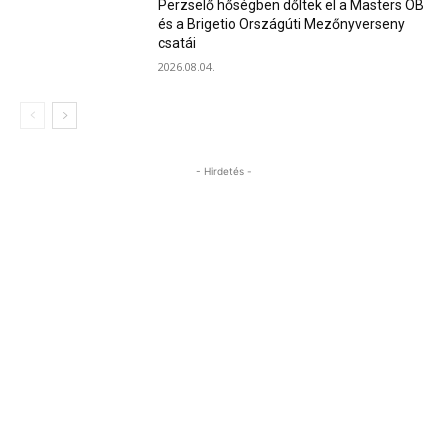
Perzselő hőségben dőltek el a Masters OB
és a Brigetio Országúti Mezőnyverseny
csatái
2026.08.04.
- Hirdetés -