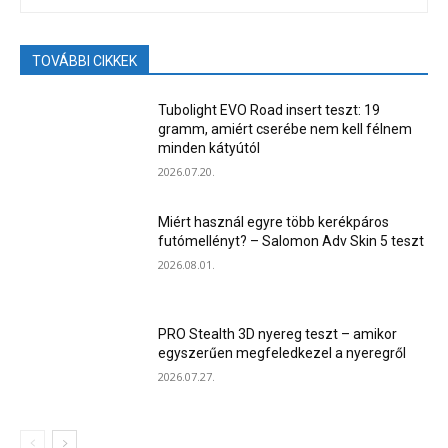
TOVÁBBI CIKKEK
Tubolight EVO Road insert teszt: 19
gramm, amiért cserébe nem kell félnem
minden kátyútól
2026.07.20.
Miért használ egyre több kerékpáros
futómellényt? – Salomon Adv Skin 5 teszt
2026.08.01.
PRO Stealth 3D nyereg teszt – amikor
egyszerűen megfeledkezel a nyeregről
2026.07.27.