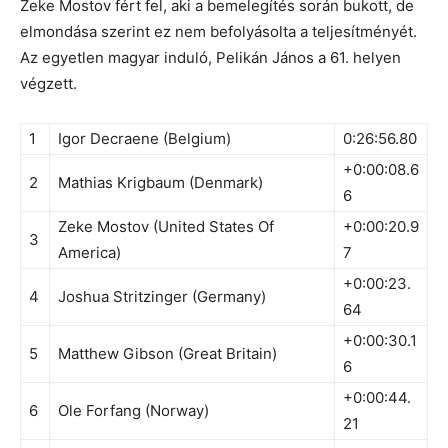
Zeke Mostov fért fel, aki a bemelegítés során bukott, de
elmondása szerint ez nem befolyásolta a teljesítményét.
Az egyetlen magyar induló, Pelikán János a 61. helyen
végzett.
1
Igor Decraene (Belgium)
0:26:56.80
+0:00:08.6
2
Mathias Krigbaum (Denmark)
6
Zeke Mostov (United States Of
+0:00:20.9
3
America)
7
+0:00:23.
4
Joshua Stritzinger (Germany)
64
+0:00:30.1
5
Matthew Gibson (Great Britain)
6
+0:00:44.
6
Ole Forfang (Norway)
21