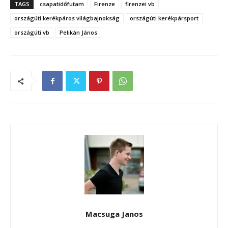
TAGS
csapatidőfutam
Firenze
firenzei vb
országúti kerékpáros világbajnokság
országúti kerékpársport
országúti vb
Pelikán János
Macsuga Janos