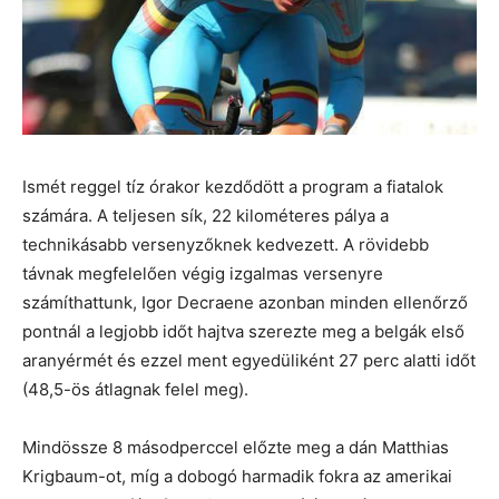
Ismét reggel tíz órakor kezdődött a program a fiatalok
számára. A teljesen sík, 22 kilométeres pálya a
technikásabb versenyzőknek kedvezett. A rövidebb
távnak megfelelően végig izgalmas versenyre
számíthattunk, Igor Decraene azonban minden ellenőrző
pontnál a legjobb időt hajtva szerezte meg a belgák első
aranyérmét és ezzel ment egyedüliként 27 perc alatti időt
(48,5-ös átlagnak felel meg).
Mindössze 8 másodperccel előzte meg a dán Matthias
Krigbaum-ot, míg a dobogó harmadik fokra az amerikai