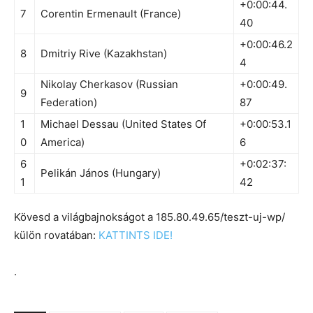
+0:00:44.
7
Corentin Ermenault (France)
40
+0:00:46.2
8
Dmitriy Rive (Kazakhstan)
4
Nikolay Cherkasov (Russian
+0:00:49.
9
Federation)
87
1
Michael Dessau (United States Of
+0:00:53.1
0
America)
6
6
+0:02:37:
Pelikán János (Hungary)
1
42
Kövesd a világbajnokságot a 185.80.49.65/teszt-uj-wp/
külön rovatában:
KATTINTS IDE!
.