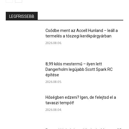
LEGFRISSEBB
Csődbe ment az Accell Hunland – leáll a
termelés a tószegi kerékpárgyárban
2026.08.06.
8,99 kilós mestermű – ilyen lett
Dangerholm legújabb Scott Spark RC
építése
2026.08.05.
Hőségben edzeni? Igen, de felejtsd el a
tavaszi tempót!
2026.08.04.