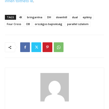
innen tölthető le
.
TAGS
4X
bringaréna
DH
downhill
dual
eplény
Four Cross
OB
országos bajnokság
parallel szlalom