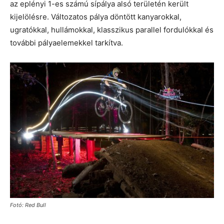
az eplényi 1-es számú sípálya alsó területén került
kijelölésre. Változatos pálya döntött kanyarokkal,
ugratókkal, hullámokkal, klasszikus parallel fordulókkal és
további pályaelemekkel tarkítva.
Fotó: Red Bull