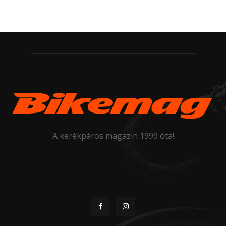
A kerékpáros magazin 1999 óta!