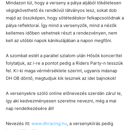
Mindazon túl, hogy a verseny a pálya aljából tökéletesen
végigkövethető és rendkívül látványos lesz, sokat dob
majd az összképen, hogy sötétedéskor felkapcsolódnak a
pálya reflektorai. Így mind a versenyzők, mind a nézők
kellemes időben vehetnek részt a rendezvényen, nem
kell az utóbbi napok kánikulájában a napon megfőni.
A szombat estét a parallel szlalom után Hősök koncerttel
folytatjuk, az i-re a pontot pedig a Riders Party-n tesszük
fel. Ki-ki maga vérmérséklete szerint, ugyanis másnap
DH OB döntő, megtudjuk kik lesznek az idei bajnokok!
A versenyekre szóló online előnevezés szerdán zárul le,
így aki kedvezményesen szeretne nevezni, még a mai
nap rendelkezésére áll!
Nevezés itt:
www.dhracing.hu
, a versenykiírás pedig