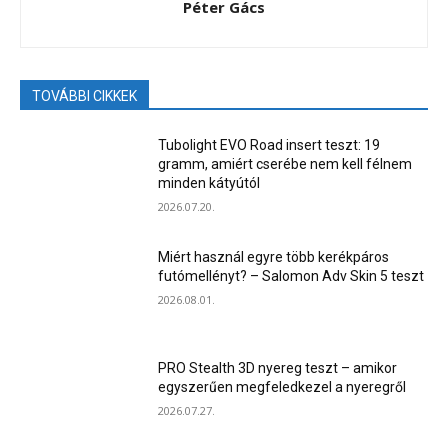
Péter Gács
TOVÁBBI CIKKEK
Tubolight EVO Road insert teszt: 19
gramm, amiért cserébe nem kell félnem
minden kátyútól
2026.07.20.
Miért használ egyre több kerékpáros
futómellényt? – Salomon Adv Skin 5 teszt
2026.08.01.
PRO Stealth 3D nyereg teszt – amikor
egyszerűen megfeledkezel a nyeregről
2026.07.27.