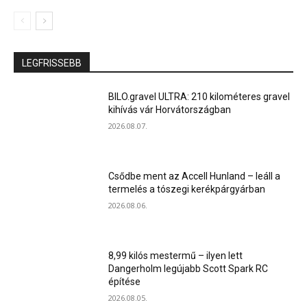
LEGFRISSEBB
BILO.gravel ULTRA: 210 kilométeres gravel
kihívás vár Horvátországban
2026.08.07.
Csődbe ment az Accell Hunland – leáll a
termelés a tószegi kerékpárgyárban
2026.08.06.
8,99 kilós mestermű – ilyen lett
Dangerholm legújabb Scott Spark RC
építése
2026.08.05.