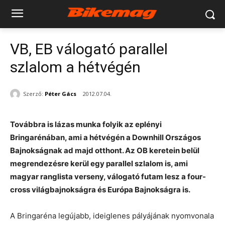
VB, EB válogató parallel
szlalom a hétvégén
Szerző:
Péter Gács
2012.07.04.
Továbbra is lázas munka folyik az eplényi
Bringarénában, ami a hétvégén a Downhill Országos
Bajnokságnak ad majd otthont. Az OB keretein belül
megrendezésre kerül egy parallel szlalom is, ami
magyar ranglista verseny, válogató futam lesz a four-
cross világbajnokságra és Európa Bajnokságra is.
A Bringaréna legújabb, ideiglenes pályájának nyomvonala