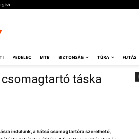
English
TI
PEDELEC
MTB
BIZTONSÁG
TÚRA
FUTÁS
csomagtartó táska
lásra indulunk, a hátsó csomagtartóra szerelhető,