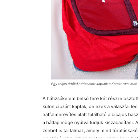
Egy teljes értékű hátizsákot kapunk a Karakorum-mal!
A hátizsákelem belső tere két részre oszt
külön cipzárt kaptak, de ezek a válaszfal le
hátfalmerevítés alatt található a bicajos has
a hátlap mögé nyúlva tudjuk kiszabadítani.
zsebet is tartalmaz, amely mind túratáskaké