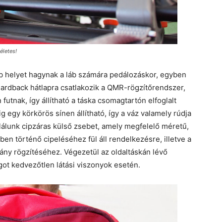
életes!
b helyet hagynak a láb számára pedálozáskor, egyben
Hardback hátlapra csatlakozik a QMR-rögzítőrendszer,
 futnak, így állítható a táska csomagtartón elfoglalt
ig egy körkörös sínen állítható, így a váz valamely rúdja
lálunk cipzáras külső zsebet, amely megfelelő méretű,
zben történő cipeléséhez fül áll rendelkezésre, illetve a
mány rögzítéséhez. Végezetül az oldaltáskán lévő
ot kedvezőtlen látási viszonyok esetén.