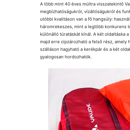
A több mint 40 éves múltra visszatekintő Va
megbízhatóságukról, vízállóságukról és fun
utóbbi kvalitáson van a fő hangsúly: haszná
háromrekeszes, mint a legtöbb konkurens 
különálló túratáskát kínál. A két oldaltáska 
majd erre cipzározható a felső rész, amely 
szálláson hagyható a kerékpár és a két oldal
gyalogosan hordozhatók.