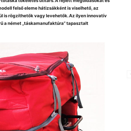
áska tökéletes útitárs. A fejlett megoldásokat és
ell felső eleme hátizsákként is viselhető, az
 is rögzíthetők vagy levehetők. Az ilyen innovatív
 a német „táskamanufaktúra” tapasztalt