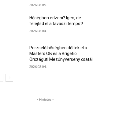
2026.08.05.
Hőségben edzeni? Igen, de
felejtsd el a tavaszi tempót!
2026.08.04.
Perzselő hőségben dőltek el a
Masters OB és a Brigetio
Országúti Mezőnyverseny csatái
2026.08.04.
- Hirdetés -