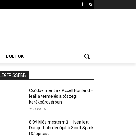
BOLTOK
LEGFRISSEBB
Csődbe ment az Accell Hunland –
leáll a termelés a tószegi
kerékpárgyárban
2026.08.06.
8,99 kilós mestermű – ilyen lett
Dangerholm legújabb Scott Spark
RC építése