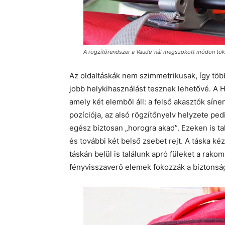
A rögzítőrendszer a Vaude-nál megszokott módon tök
Az oldaltáskák nem szimmetrikusak, így töb
jobb helykihasználást tesznek lehetővé. A 
amely két elemből áll: a felső akasztók sínen
pozíciója, az alsó rögzítőnyelv helyzete ped
egész biztosan „horogra akad”. Ezeken is ta
és további két belső zsebet rejt. A táska ké
táskán belül is találunk apró füleket a rako
fényvisszaverő elemek fokozzák a biztonság