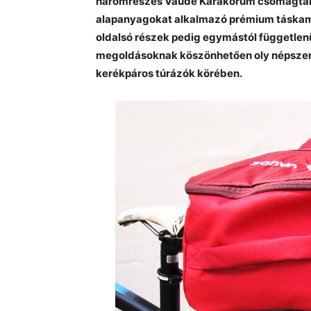
háromrészes Vaude Karakorum csomagtartót
alapanyagokat alkalmazó prémium táskamod
oldalsó részek pedig egymástól függetlenül
megoldásoknak köszönhetően oly népszerű
kerékpáros túrázók körében.