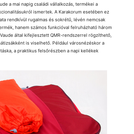
ude a mai napig családi vállalkozás, termékei a
kcionalitásukról ismertek. A Karakorum esetében ez
lata rendkívül rugalmas és sokrétű, lévén nemcsak
termék, hanem számos funkcióval felruházható három
a Vaude által kifejlesztett QMR-rendszerrel rögzíthető,
hátizsákként is viselhető. Például városnézéskor a
táska, a praktikus felsőrészben a napi kellékek