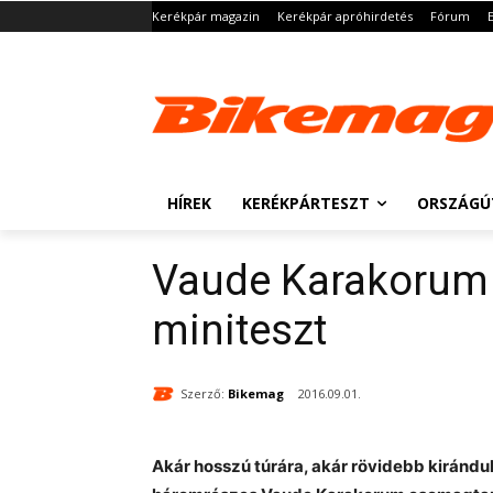
Kerékpár magazin
Kerékpár apróhirdetés
Fórum
HÍREK
KERÉKPÁRTESZT
ORSZÁGÚ
Vaude Karakorum 
miniteszt
Szerző:
Bikemag
2016.09.01.
Akár hosszú túrára, akár rövidebb kirándu