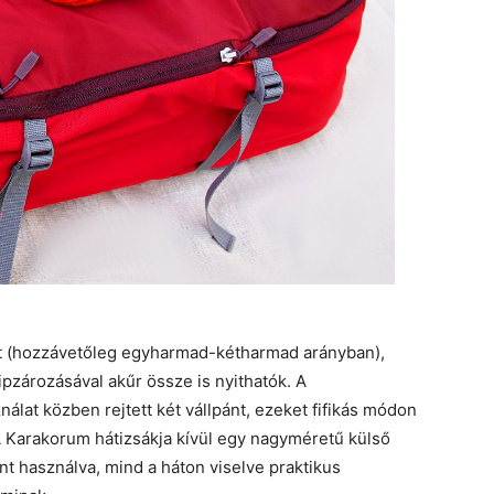
ott (hozzávetőleg egyharmad-kétharmad arányban),
cipzározásával akűr össze is nyithatók. A
ználat közben rejtett két vállpánt, ezeket fifikás módon
 A Karakorum hátizsákja kívül egy nagyméretű külső
nt használva, mind a háton viselve praktikus