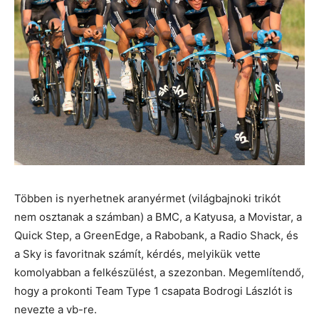
Többen is nyerhetnek aranyérmet (világbajnoki trikót
nem osztanak a számban) a BMC, a Katyusa, a Movistar, a
Quick Step, a GreenEdge, a Rabobank, a Radio Shack, és
a Sky is favoritnak számít, kérdés, melyikük vette
komolyabban a felkészülést, a szezonban. Megemlítendő,
hogy a prokonti Team Type 1 csapata Bodrogi Lászlót is
nevezte a vb-re.