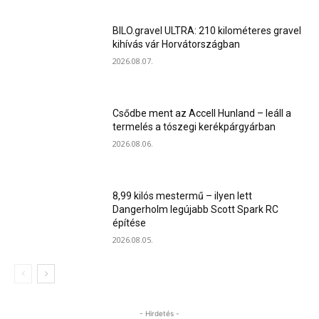
BILO.gravel ULTRA: 210 kilométeres gravel
kihívás vár Horvátországban
2026.08.07.
Csődbe ment az Accell Hunland – leáll a
termelés a tószegi kerékpárgyárban
2026.08.06.
8,99 kilós mestermű – ilyen lett
Dangerholm legújabb Scott Spark RC
építése
2026.08.05.
- Hirdetés -