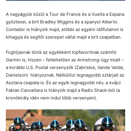
A nagyágyúk közül a Tour de France és a Vuelta a Espana
győztesei, a brit Bradley Wiggins és a spanyol Alberto
Contador is hiányzik majd, előbbi az egyéni időfutamot is
kihagyja és segítői szerepet vállal majd a brit csapatban.
Foghíjasnak tűnik az egyébként topfavoritnak számító
Garmin is, hiszen – feltehetően az Armstrong-ügy miatt –
a korábbi U.S. Postal versenyzők (Zabriskie, Vande Velde,
Danielson) hiányoznak. Nélkülözi legnagyobb sztárjait az
Asztana csapata is. És az egyik legnagyobb név, a svájci
Fabian Cancellara is hiányzik majd a Radio Shack-ból (a
kronókirály idén nem indul több versenyen).