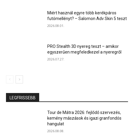
Miért használ egyre több kerékpáros
futómellényt? – Salomon Adv Skin 5 teszt
2026.08.01.
PRO Stealth 3D nyereg teszt – amikor
egyszerűen megfeledkezel a nyeregről
2026.07.27.
LEGFRISSEBB
Tour de Mátra 2026: fejlődő szervezés,
kemény mászások és igazi granfondós
hangulat
2026.08.08.