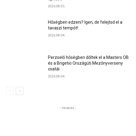
2026.08.05.
Hőségben edzeni? Igen, de felejtsd el a
tavaszi tempót!
2026.08.04.
Perzselő hőségben dőltek el a Masters OB
és a Brigetio Országúti Mezőnyverseny
csatái
2026.08.04.
- Hirdetés -