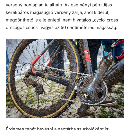
verseny honlapján található. Az eseményt pénzdíjas
kerékpáros magasugró verseny zárja, ahol kiderül,
megdönthető-e a jelenlegi, nem hivatalos „cyclo-cross
országos csúcs” vagyis az 50 centiméteres magasság.
Érdemes tehát bevésni a naptárba szurkolóként is: