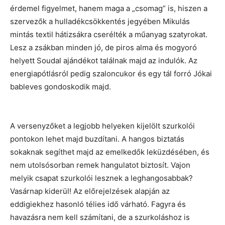
érdemel figyelmet, hanem maga a „csomag” is, hiszen a
szervezők a hulladékcsökkentés jegyében Mikulás
mintás textil hátizsákra cserélték a műanyag szatyrokat.
Lesz a zsákban minden jó, de piros alma és mogyoró
helyett Soudal ajándékot találnak majd az indulók. Az
energiapótlásról pedig szaloncukor és egy tál forró Jókai
bableves gondoskodik majd.
A versenyzőket a legjobb helyeken kijelölt szurkolói
pontokon lehet majd buzdítani. A hangos biztatás
sokaknak segíthet majd az emelkedők leküzdésében, és
nem utolsósorban remek hangulatot biztosít. Vajon
melyik csapat szurkolói lesznek a leghangosabbak?
Vasárnap kiderül! Az előrejelzések alapján az
eddigiekhez hasonló télies idő várható. Fagyra és
havazásra nem kell számítani, de a szurkoláshoz is