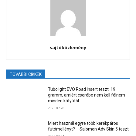
sajtóközlemény
TOVÁBBI CIKKEK
Tubolight EVO Road insert teszt: 19
gramm, amiért cserébe nem kell félnem
minden kátyútól
2026.07.20.
Miért használ egyre több kerékpáros
futómellényt? – Salomon Adv Skin 5 teszt