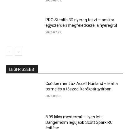
2026.08.01.
PRO Stealth 3D nyereg teszt – amikor
egyszerűen megfeledkezel a nyeregről
2026.07.27.
LEGFRISSEBB
Csődbe ment az Accell Hunland – leáll a
termelés a tószegi kerékpárgyárban
2026.08.06.
8,99 kilós mestermű – ilyen lett
Dangerholm legújabb Scott Spark RC
építése