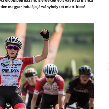
 Az előbbiben hazánk is érdekelt volt Vas Kata Blanka
tlen magyar indulója járványhelyzet miatti kissé