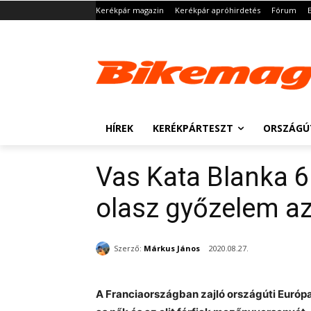
Kerékpár magazin
Kerékpár apróhirdetés
Fórum
HÍREK
KERÉKPÁRTESZT
ORSZÁGÚ
Vas Kata Blanka 6.
olasz győzelem az 
Szerző:
Márkus János
2020.08.27.
A Franciaországban zajló országúti Euró