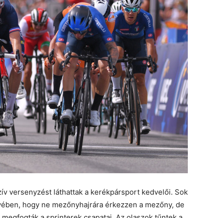
szív versenyzést láthattak a kerékpársport kedvelői. Sok
nyében, hogy ne mezőnyhajrára érkezzen a mezőny, de
 megfogták a sprinterek csapatai. Az olaszok tűntek a