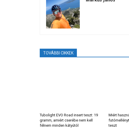
TOVÁBBI CIKKEK
Tubolight EVO Road insert teszt: 19
Miért haszn
gramm, amiért cserébe nem kell
futómellény
félnem minden kátyútól
teszt