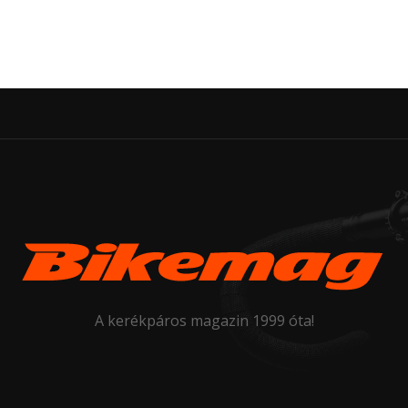
A kerékpáros magazin 1999 óta!