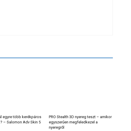
ál egyre több kerékpáros
PRO Stealth 3D nyereg teszt – amikor
t? – Salomon Adv Skin 5
egyszerűen megfeledkezel a
nyeregről