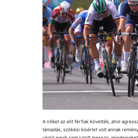
A nőket az elit férfiak követték, ahol agres
támadás, szökési kísérlet volt annak remé
végül egyik sem jutott messze, mindegyiket