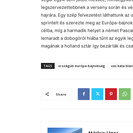
legszervezettebbnek a verseny során és vég
hajrára. Egy szép felvezetést láthattunk az
sprintelt és szerezte meg az Európa-bajnok
célba, míg a harmadik helyet a német Pasc
lemaradt a dobogóról hiába tűnt az egyik le
magának a holland sztár így bezárták és csak
TAGS
országúti európa-bajnokság
vas kata bla
Share
Márkus János