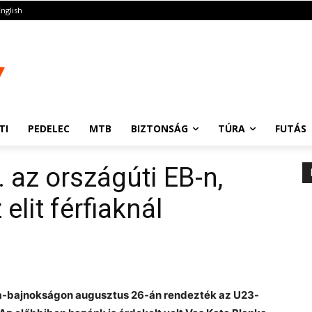
English
TI
PEDELEC
MTB
BIZTONSÁG
TÚRA
FUTÁS
 az országúti EB-n,
elit férfiaknál
pa-bajnokságon augusztus 26-án rendezték az U23-