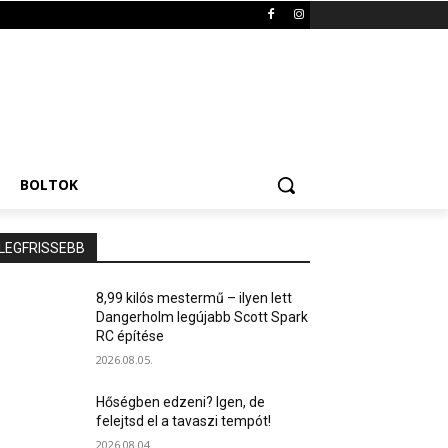
BOLTOK
LEGFRISSEBB
8,99 kilós mestermű – ilyen lett
Dangerholm legújabb Scott Spark
RC építése
2026.08.05.
Hőségben edzeni? Igen, de
felejtsd el a tavaszi tempót!
2026.08.04.