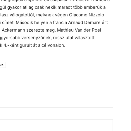
ül gyakorlatilag csak nekik maradt több emberük a
 olasz válogatottól, melynek végén Giacomo Nizzolo
i címet. Második helyen a francia Arnaud Demare ért
al Ackermann szerezte meg. Mathieu Van der Poel
ggyorsabb versenyzőnek, rossz utat választott
 4.-ként gurult át a célvonalon.
nka