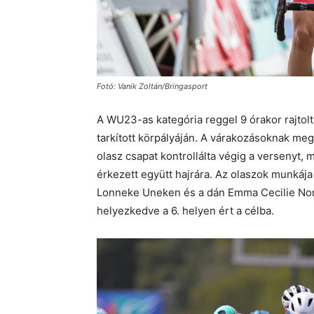
Fotó: Vanik Zoltán/Bringasport
A WU23-as kategória reggel 9 órakor rajtolt
tarkított körpályáján. A várakozásoknak meg
olasz csapat kontrollálta végig a versenyt,
érkezett együtt hajrára. Az olaszok munkája 
Lonneke Uneken és a dán Emma Cecilie Nors
helyezkedve a 6. helyen ért a célba.