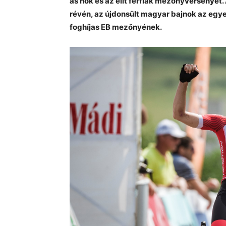
as nők és az elit férfiak mezőnyversenyét.
révén, az újdonsült magyar bajnok az egye
foghíjas EB mezőnyének.