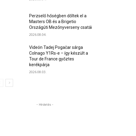
Perzselő hőségben dőltek el a
Masters OB és a Brigetio
Országúti Mezőnyverseny csatái
2026.08.04.
Videón Tadej Pogačar sárga
Colnago Y1Rs-e – így készült a
Tour de France győztes
kerékpárja
2026.08.03.
- Hirdetés -