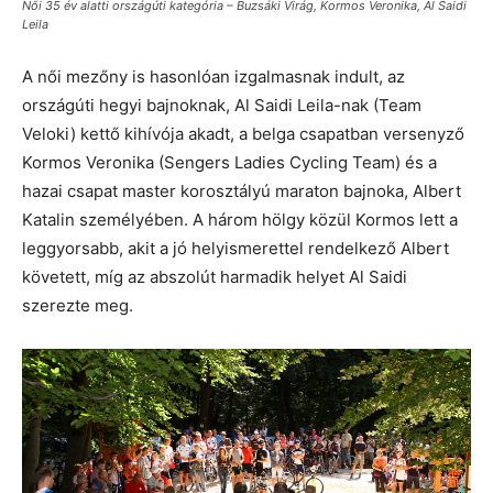
Női 35 év alatti országúti kategória – Buzsáki Virág, Kormos Veronika, Al Saidi
Leila
A női mezőny is hasonlóan izgalmasnak indult, az
országúti hegyi bajnoknak, Al Saidi Leila-nak (Team
Veloki) kettő kihívója akadt, a belga csapatban versenyző
Kormos Veronika (Sengers Ladies Cycling Team) és a
hazai csapat master korosztályú maraton bajnoka, Albert
Katalin személyében. A három hölgy közül Kormos lett a
leggyorsabb, akit a jó helyismerettel rendelkező Albert
követett, míg az abszolút harmadik helyet Al Saidi
szerezte meg.