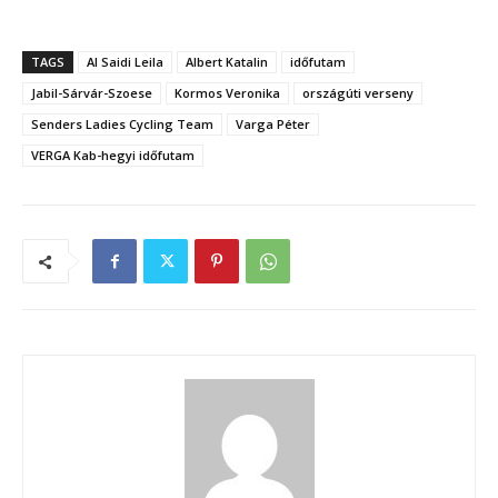
TAGS
Al Saidi Leila
Albert Katalin
időfutam
Jabil-Sárvár-Szoese
Kormos Veronika
országúti verseny
Senders Ladies Cycling Team
Varga Péter
VERGA Kab-hegyi időfutam