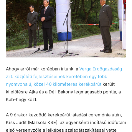
Ahogy arról már korábban írtunk, a
Verga Erdőgazdaság
Zrt. közjóléti fejlesztéseinek keretében egy több
nyomvonalú, közel 40 kilométeres kerékpárút
került
kijelölésre Ajka és a Dél-Bakony legmagasabb pontja, a
Kab-hegy közt.
A 9 órakor kezdődő kerékpárút-átadási ceremónia után,
Kiss Judit (Mazsola KSE), az egyenkénti indítású időfutam
első versenyzője a jelképes szalagátszakítással vette