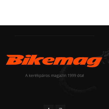
A kerékpáros magazin 1999 óta!