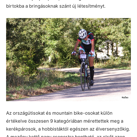
birtokba a bringásoknak szánt új létesítményt.
Az országútisokat és mountain bike-osokat külön
értékelve összesen 9 kategóriában mérettettek meg a
kerékpárosok, a hobbistáktól egészen az élversenyzőkig.
A mezőny kettő nagy csoportra bontható, az elsőt azon