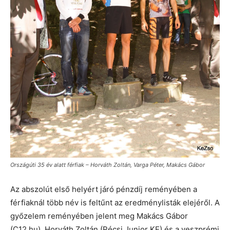
Országúti 35 év alatt férfiak – Horváth Zoltán, Varga Péter, Makács Gábor
Az abszolút első helyért járó pénzdíj reményében a
férfiaknál több név is feltűnt az eredménylisták elejéről. A
győzelem reményében jelent meg Makács Gábor
(C12.hu), Horváth Zoltán (Pécsi Junior KE) és a veszprémi