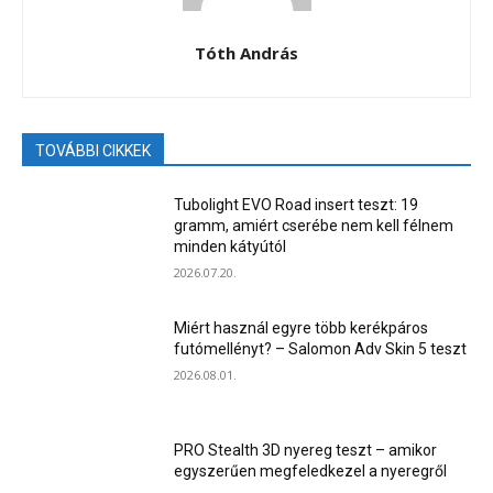
Tóth András
TOVÁBBI CIKKEK
Tubolight EVO Road insert teszt: 19
gramm, amiért cserébe nem kell félnem
minden kátyútól
2026.07.20.
Miért használ egyre több kerékpáros
futómellényt? – Salomon Adv Skin 5 teszt
2026.08.01.
PRO Stealth 3D nyereg teszt – amikor
egyszerűen megfeledkezel a nyeregről