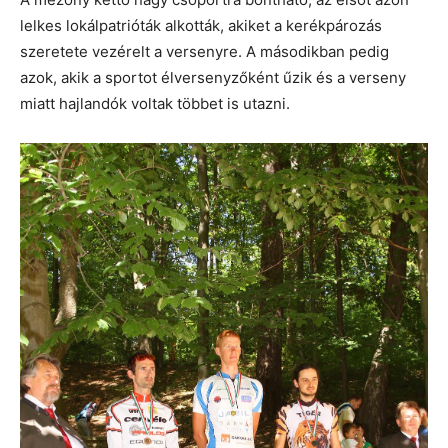
lelkes lokálpatrióták alkották, akiket a kerékpározás
szeretete vezérelt a versenyre. A másodikban pedig
azok, akik a sportot élversenyzőként űzik és a verseny
miatt hajlandók voltak többet is utazni.