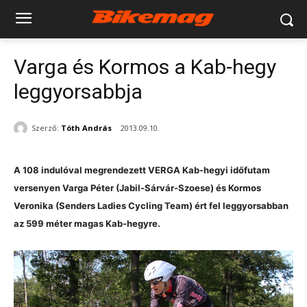
Varga és Kormos a Kab-hegy
leggyorsabbja
Szerző:
Tóth András
2013.09.10.
A 108 indulóval megrendezett VERGA Kab-hegyi időfutam
versenyen Varga Péter (Jabil-Sárvár-Szoese) és Kormos
Veronika (Senders Ladies Cycling Team) ért fel leggyorsabban
az 599 méter magas Kab-hegyre.