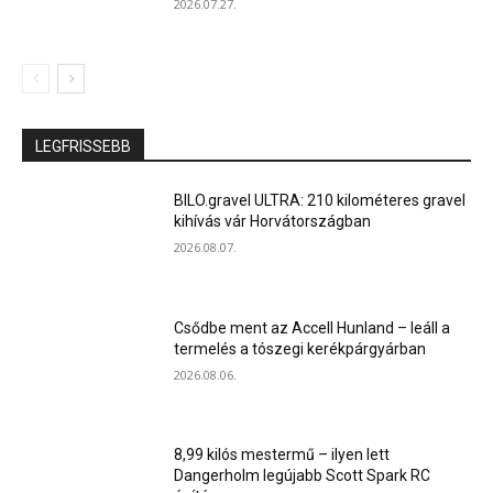
2026.07.27.
LEGFRISSEBB
BILO.gravel ULTRA: 210 kilométeres gravel
kihívás vár Horvátországban
2026.08.07.
Csődbe ment az Accell Hunland – leáll a
termelés a tószegi kerékpárgyárban
2026.08.06.
8,99 kilós mestermű – ilyen lett
Dangerholm legújabb Scott Spark RC