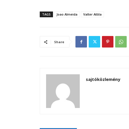
TAGS
Joao Almeida
Valter Attila
Share
sajtóközlemény