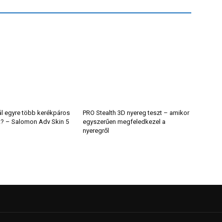
ál egyre több kerékpáros
PRO Stealth 3D nyereg teszt – amikor
t? – Salomon Adv Skin 5
egyszerűen megfeledkezel a
nyeregről