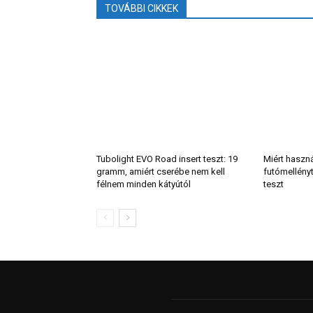
TOVÁBBI CIKKEK
Tubolight EVO Road insert teszt: 19
Miért haszn
gramm, amiért cserébe nem kell
futómellény
félnem minden kátyútól
teszt