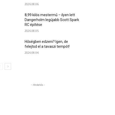
2026.08.06.
8,99 kilós mestermű – ilyen lett
Dangerholm legújabb Scott Spark
RC építése
2026.08.05.
Hőségben edzeni? Igen, de
felejtsd el a tavaszi tempót!
2026.08.04.
- Hirdetés -