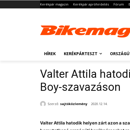
Kerékpár magazin
Kerékpár apróhirdetés
Fórum
HÍREK
KERÉKPÁRTESZT
ORSZÁGÚ
Valter Attila hato
Boy-szavazáson
Szerző:
sajtóközlemény
2020.12.14.
Valter Attila hatodik helyen zárt azon a s