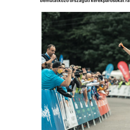
bemutatkozó országúti kerékpárosokat ra