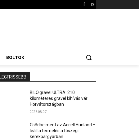
BOLTOK
LEGFRISSEBB
BILO.gravel ULTRA: 210
kilométeres gravel kihívás vár
Horvátországban
2026.08.07.
Csődbe ment az Accell Hunland –
leáll a termelés a tószegi
kerékpárgyárban