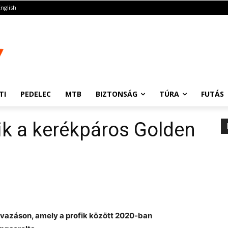
English
TI
PEDELEC
MTB
BIZTONSÁG
TÚRA
FUTÁS
dik a kerékpáros Golden
zavazáson, amely a profik között 2020-ban