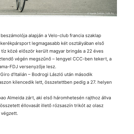
beszámolója alapján a Velo-club francia szaklap
a kerékpársport legmagasabb két osztályában első
bb tíz közé először került magyar bringás a 22 éves
esztendő végén megszűnő – lengyel CCC-ben tekert, a
ama-FDJ versenyzője lesz.
Giro d’Italián – Bodrogi László után második
aszon kilencedik lett, összetettben pedig a 27. helyen
oao Almeida zárt, aki első háromhetesén rajthoz állva
szetett éllovasát illető rózsaszín trikót az olasz
végzett.