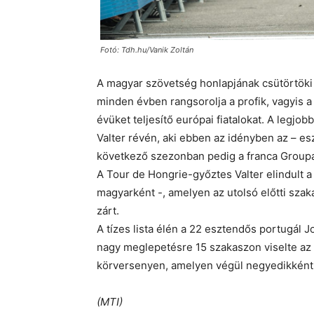
Fotó: Tdh.hu/Vanik Zoltán
A magyar szövetség honlapjának csütörtöki 
minden évben rangsorolja a profik, vagyis 
évüket teljesítő európai fiatalokat. A legjo
Valter révén, aki ebben az idényben az – 
következő szezonban pedig a franca Group
A Tour de Hongrie-győztes Valter elindult a 
magyarként -, amelyen az utolsó előtti szak
zárt.
A tízes lista élén a 22 esztendős portugál J
nagy meglepetésre 15 szakaszon viselte az ös
körversenyen, amelyen végül negyedikként 
(MTI)