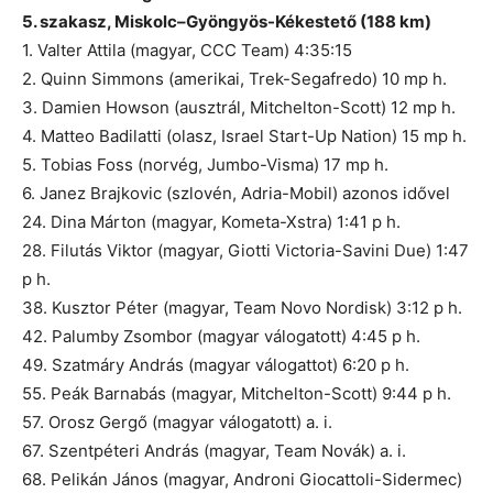
5. szakasz, Miskolc–Gyöngyös-Kékestető (188 km)
1. Valter Attila (magyar, CCC Team) 4:35:15
2. Quinn Simmons (amerikai, Trek-Segafredo) 10 mp h.
3. Damien Howson (ausztrál, Mitchelton-Scott) 12 mp h.
4. Matteo Badilatti (olasz, Israel Start-Up Nation) 15 mp h.
5. Tobias Foss (norvég, Jumbo-Visma) 17 mp h.
6. Janez Brajkovic (szlovén, Adria-Mobil) azonos idővel
24. Dina Márton (magyar, Kometa-Xstra) 1:41 p h.
28. Filutás Viktor (magyar, Giotti Victoria-Savini Due) 1:47
p h.
38. Kusztor Péter (magyar, Team Novo Nordisk) 3:12 p h.
42. Palumby Zsombor (magyar válogatott) 4:45 p h.
49. Szatmáry András (magyar válogattot) 6:20 p h.
55. Peák Barnabás (magyar, Mitchelton-Scott) 9:44 p h.
57. Orosz Gergő (magyar válogatott) a. i.
67. Szentpéteri András (magyar, Team Novák) a. i.
68. Pelikán János (magyar, Androni Giocattoli-Sidermec)