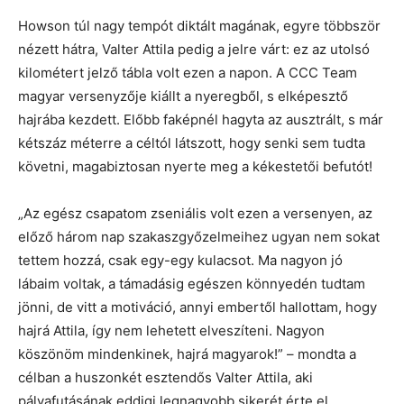
Howson túl nagy tempót diktált magának, egyre többször
nézett hátra, Valter Attila pedig a jelre várt: ez az utolsó
kilométert jelző tábla volt ezen a napon. A CCC Team
magyar versenyzője kiállt a nyeregből, s elképesztő
hajrába kezdett. Előbb faképnél hagyta az ausztrált, s már
kétszáz méterre a céltól látszott, hogy senki sem tudta
követni, magabiztosan nyerte meg a kékestetői befutót!
„Az egész csapatom zseniális volt ezen a versenyen, az
előző három nap szakaszgyőzelmeihez ugyan nem sokat
tettem hozzá, csak egy-egy kulacsot. Ma nagyon jó
lábaim voltak, a támadásig egészen könnyedén tudtam
jönni, de vitt a motiváció, annyi embertől hallottam, hogy
hajrá Attila, így nem lehetett elveszíteni. Nagyon
köszönöm mindenkinek, hajrá magyarok!” – mondta a
célban a huszonkét esztendős Valter Attila, aki
pályafutásának eddigi legnagyobb sikerét érte el.