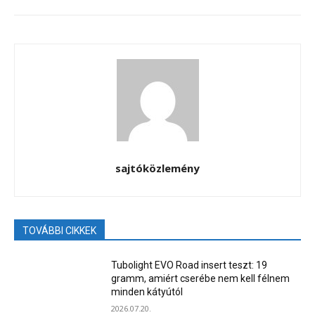
sajtóközlemény
TOVÁBBI CIKKEK
Tubolight EVO Road insert teszt: 19
gramm, amiért cserébe nem kell félnem
minden kátyútól
2026.07.20.