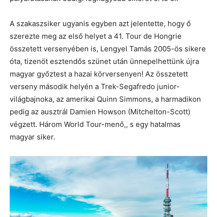
A szakaszsiker ugyanis egyben azt jelentette, hogy ő
szerezte meg az első helyet a 41. Tour de Hongrie
összetett versenyében is, Lengyel Tamás 2005-ös sikere
óta, tizenöt esztendős szünet után ünnepelhettünk újra
magyar győztest a hazai körversenyen! Az összetett
verseny második helyén a Trek-Segafredo junior-
világbajnoka, az amerikai Quinn Simmons, a harmadikon
pedig az ausztrál Damien Howson (Mitchelton-Scott)
végzett. Három World Tour-menő,, s egy hatalmas
magyar siker.