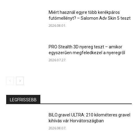
Miért használ egyre több kerékpáros
futómellényt? – Salomon Adv Skin 5 teszt
2026.08.01.
PRO Stealth 3D nyereg teszt – amikor
egyszerűen megfeledkezel a nyeregről
2026.07.27.
LEGFRISSEBB
BILO.gravel ULTRA: 210 kilométeres gravel
kihívás vár Horvátországban
2026.08.07.