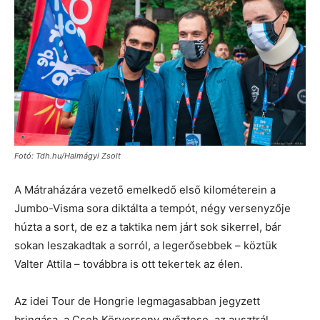
Fotó: Tdh.hu/Halmágyi Zsolt
A Mátraházára vezető emelkedő első kilométerein a
Jumbo-Visma sora diktálta a tempót, négy versenyzője
húzta a sort, de ez a taktika nem járt sok sikerrel, bár
sokan leszakadtak a sorról, a legerősebbek – köztük
Valter Attila – továbbra is ott tekertek az élen.
Az idei Tour de Hongrie legmagasabban jegyzett
bringása, a Cseh Körverseny győztese, az ausztrál