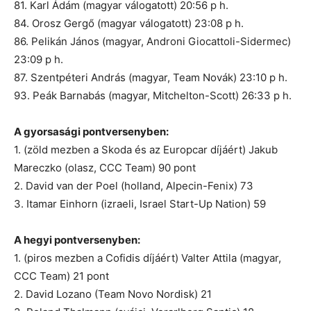
81. Karl Ádám (magyar válogatott) 20:56 p h.
84. Orosz Gergő (magyar válogatott) 23:08 p h.
86. Pelikán János (magyar, Androni Giocattoli-Sidermec)
23:09 p h.
87. Szentpéteri András (magyar, Team Novák) 23:10 p h.
93. Peák Barnabás (magyar, Mitchelton-Scott) 26:33 p h.
A gyorsasági pontversenyben:
1. (zöld mezben a Skoda és az Europcar díjáért) Jakub
Mareczko (olasz, CCC Team) 90 pont
2. David van der Poel (holland, Alpecin-Fenix) 73
3. Itamar Einhorn (izraeli, Israel Start-Up Nation) 59
A hegyi pontversenyben:
1. (piros mezben a Cofidis díjáért) Valter Attila (magyar,
CCC Team) 21 pont
2. David Lozano (Team Novo Nordisk) 21