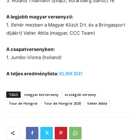
3. Roland Thalmann (svájci, Vorarlberg Santic) 18
A legjobb magyar versenyző:
1. (fehér mezben a Magyar Közút Zrt. és a Bringasport
díjáért) Valter Attila (magyar, CCC Team)
A csapatversenyben:
1. Jumbo-Visma (holland)
A teljes eredménylista:
KLIKK IDE!
TAGS
magyar körverseny
országúti verseny
Tour de Hongrie
Tour de Hongrie 2020
Valter Attila