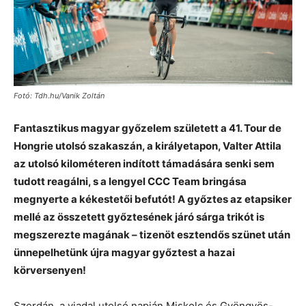
Fotó: Tdh.hu/Vanik Zoltán
Fantasztikus magyar győzelem született a 41. Tour de
Hongrie utolsó szakaszán, a királyetapon, Valter Attila
az utolsó kilométeren indított támadására senki sem
tudott reagálni, s a lengyel CCC Team bringása
megnyerte a kékestetői befutót! A győztes az etapsiker
mellé az összetett győztesének járó sárga trikót is
megszerezte magának – tizenöt esztendős szünet után
ünnepelhetünk újra magyar győztest a hazai
körversenyen!
Szerdán, a viadal utolsó napján Miskolc és Gyöngyös-