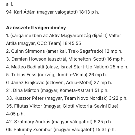
a. i.
94. Karl Ádám (magyar válogatott) 18:13 p h.
Az összetett végeredmény
1. (sárga mezben az Aktív Magyarország díjáért) Valter
Attila (magyar, CCC Team) 18:45:55
2. Quinn Simmons (amerikai, Trek-Segafredo) 12 mp h.
3. Damien Howson (ausztrál, Mitchelton-Scott) 16 mp h.
4. Matteo Badilatti (olasz, Israel Start-Up Nation) 25 mp h.
5. Tobias Foss (norvég, Jumbo-Visma) 26 mp h.
6. Janez Brajkovic (szlovén, Adria-Mobil) 27 mp h.
21. Dina Márton (magyar, Kometa-Xstra) 1:51 p h.
33. Kusztor Péter (magyar, Team Novo Nordisk) 3:22 p h.
35. Filutás Viktor (magyar, Giotti Victoria-Savini Due)
4:05 p h.
42. Szatmáry András (magyar válogattot) 6:25 p h.
66. Palumby Zsombor (magyar válogatott) 15:31 p h.