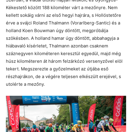
Kékestető között 188 kilométer várt a mezőnyre. Nem
kellett sokáig várni az első hegyi hajrára, s Hollóstetőre
érve a svájci Roland Thalmann (Vorarlberg-Santic) és a
holland Koen Bouwman úgy döntött, megpróbálja
szökésben. A holland hamar úgy döntött, abbahagyja a
hiábavaló kísérletet, Thalmann azonban csaknem
száznegyven kilométeren keresztül egyedül, majd még
húsz kilométeren át három felzárkózó versenyzővel elöl
tekert. Megszerezte a győzelmeket az útjába eső
részhajrákon, de a végére teljesen elkészült erejével, s
utolérte a mezőny.