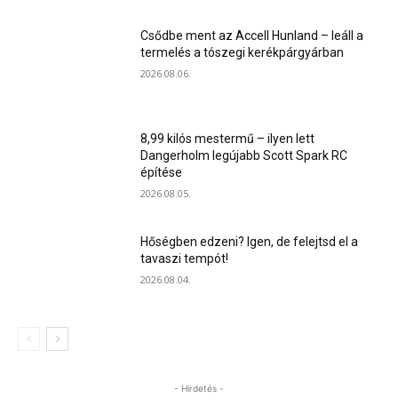
Csődbe ment az Accell Hunland – leáll a
termelés a tószegi kerékpárgyárban
2026.08.06.
8,99 kilós mestermű – ilyen lett
Dangerholm legújabb Scott Spark RC
építése
2026.08.05.
Hőségben edzeni? Igen, de felejtsd el a
tavaszi tempót!
2026.08.04.
- Hirdetés -