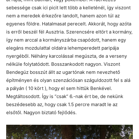
sebessége csak ici picit lett több a kelleténél, így viszont
nem a meredek érkezőre landolt, hanem azon túl az
egyenes földre. Hatalmasat perecelt. Akkorát, hogy azóta
is erről beszél fél Ausztria. Szerencsére eltört a kormány,
így nem arccal a kormányszárba csapódott, hanem egy
elegáns mozdulattal oldalra lehemperedett paripája
nyergéből. Néhány karcolással megúszta, de a verseny
nélküle folytatódott. Bosszankodott nagyon. Viszont
Bendegúz bosszút állt az ugartónak nem nevezhető
építményen és olyan szenzációsan száguldozott fel s alá
a pályán ( 10 kört ), hogy el sem hittük Benkével.
Megtáltosodott. Így is “csak” 6.-nak ért be, de nekünk
beszédesebb az, hogy csak 1.5 percre maradt le az
elsőtől. Nagyon biztató fejlődés.