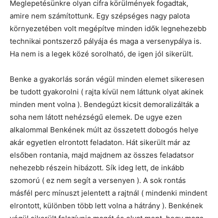
Meglepetésünkre olyan cifra körülmények fogadtak,
amire nem számítottunk. Egy szépséges nagy palota
környezetében volt megépítve minden idők legnehezebb
technikai pontszerző pályája és maga a versenypálya is.
Ha nem is a legek közé sorolható, de igen jól sikerült.
Benke a gyakorlás során végül minden elemet sikeresen
be tudott gyakorolni ( rajta kívül nem láttunk olyat akinek
minden ment volna ). Bendegúzt kicsit demoralizálták a
soha nem látott nehézségű elemek. De ugye ezen
alkalommal Benkének múlt az összetett dobogós helye
akár egyetlen elrontott feladaton. Hát sikerült már az
elsőben rontania, majd majdnem az összes feladatsor
nehezebb részein hibázott. Sík ideg lett, de inkább
szomorú ( ez nem segít a versenyen ). A sok rontás
másfél perc mínuszt jelentett a rajtnál ( mindenki mindent
elrontott, különben több lett volna a hátrány ). Benkének