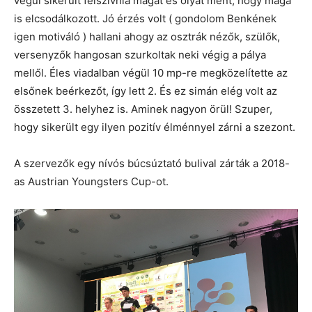
végül sikerült felszívnia magát és olyat ment, hogy maga
is elcsodálkozott. Jó érzés volt ( gondolom Benkének
igen motiváló ) hallani ahogy az osztrák nézők, szülők,
versenyzők hangosan szurkoltak neki végig a pálya
mellől. Éles viadalban végül 10 mp-re megközelítette az
elsőnek beérkezőt, így lett 2. És ez simán elég volt az
összetett 3. helyhez is. Aminek nagyon örül! Szuper,
hogy sikerült egy ilyen pozitív élménnyel zárni a szezont.
A szervezők egy nívós búcsúztató bulival zárták a 2018-
as Austrian Youngsters Cup-ot.