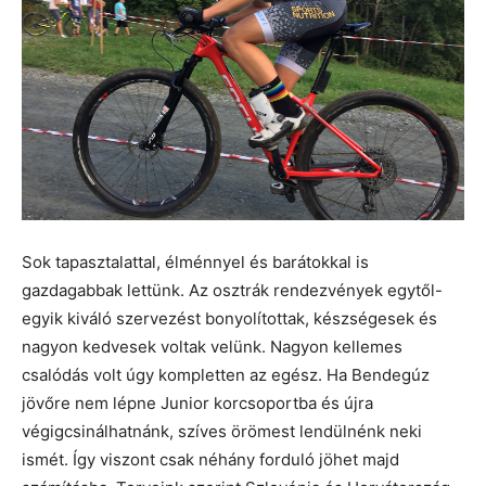
Sok tapasztalattal, élménnyel és barátokkal is
gazdagabbak lettünk. Az osztrák rendezvények egytől-
egyik kiváló szervezést bonyolítottak, készségesek és
nagyon kedvesek voltak velünk. Nagyon kellemes
csalódás volt úgy kompletten az egész. Ha Bendegúz
jövőre nem lépne Junior korcsoportba és újra
végigcsinálhatnánk, szíves örömest lendülnénk neki
ismét. Így viszont csak néhány forduló jöhet majd