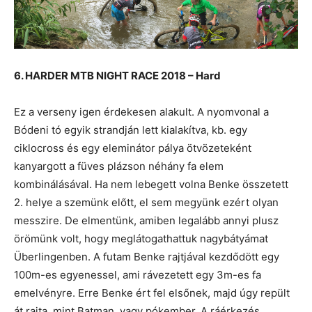
6. HARDER MTB NIGHT RACE 2018 – Hard
Ez a verseny igen érdekesen alakult. A nyomvonal a
Bódeni tó egyik strandján lett kialakítva, kb. egy
ciklocross és egy eleminátor pálya ötvözeteként
kanyargott a füves plázson néhány fa elem
kombinálásával. Ha nem lebegett volna Benke összetett
2. helye a szemünk előtt, el sem megyünk ezért olyan
messzire. De elmentünk, amiben legalább annyi plusz
örömünk volt, hogy meglátogathattuk nagybátyámat
Überlingenben. A futam Benke rajtjával kezdődött egy
100m-es egyenessel, ami rávezetett egy 3m-es fa
emelvényre. Erre Benke ért fel elsőnek, majd úgy repült
át rajta, mint Batman, vagy pókember. A ráérkezés