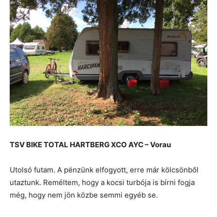
TSV BIKE TOTAL HARTBERG XCO AYC – Vorau
Utolsó futam. A pénzünk elfogyott, erre már kölcsönből
utaztunk. Reméltem, hogy a kocsi turbója is bírni fogja
még, hogy nem jön közbe semmi egyéb se.