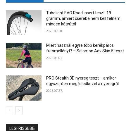
Tubolight EVO Road insert teszt: 19
gramm, amiért cserébe nem kell félnem
minden kátyútól
2026.07.20.
Miért használ egyre több kerékpáros
futómellényt? – Salomon Adv Skin 5 teszt
2026.08.01.
PRO Stealth 3D nyereg teszt – amikor
egyszerűen megfeledkezel a nyeregről
2026.07.27.
LEGFRISSEBB