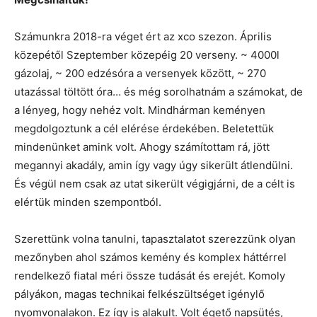
Számunkra 2018-ra véget ért az xco szezon. Április
közepétől Szeptember közepéig 20 verseny. ~ 4000l
gázolaj, ~ 200 edzésóra a versenyek között, ~ 270
utazással töltött óra… és még sorolhatnám a számokat, de
a lényeg, hogy nehéz volt. Mindhárman keményen
megdolgoztunk a cél elérése érdekében. Beletettük
mindenünket amink volt. Ahogy számítottam rá, jött
megannyi akadály, amin így vagy úgy sikerült átlendülni.
És végül nem csak az utat sikerült végigjárni, de a célt is
elértük minden szempontból.
Szerettünk volna tanulni, tapasztalatot szerezzünk olyan
mezőnyben ahol számos kemény és komplex háttérrel
rendelkező fiatal méri össze tudását és erejét. Komoly
pályákon, magas technikai felkészültséget igénylő
nyomvonalakon. Ez így is alakult. Volt égető napsütés,