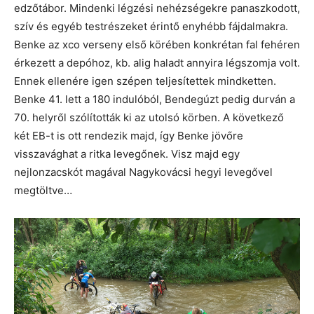
edzőtábor. Mindenki légzési nehézségekre panaszkodott,
szív és egyéb testrészeket érintő enyhébb fájdalmakra.
Benke az xco verseny első körében konkrétan fal fehéren
érkezett a depóhoz, kb. alig haladt annyira légszomja volt.
Ennek ellenére igen szépen teljesítettek mindketten.
Benke 41. lett a 180 indulóból, Bendegúzt pedig durván a
70. helyről szólították ki az utolsó körben. A következő
két EB-t is ott rendezik majd, így Benke jövőre
visszavághat a ritka levegőnek. Visz majd egy
nejlonzacskót magával Nagykovácsi hegyi levegővel
megtöltve…