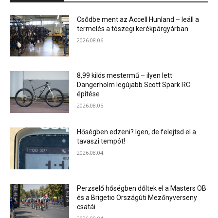
Csődbe ment az Accell Hunland – leáll a
termelés a tószegi kerékpárgyárban
2026.08.06.
8,99 kilós mestermű – ilyen lett
Dangerholm legújabb Scott Spark RC
építése
2026.08.05.
Hőségben edzeni? Igen, de felejtsd el a
tavaszi tempót!
2026.08.04.
Perzselő hőségben dőltek el a Masters OB
és a Brigetio Országúti Mezőnyverseny
csatái