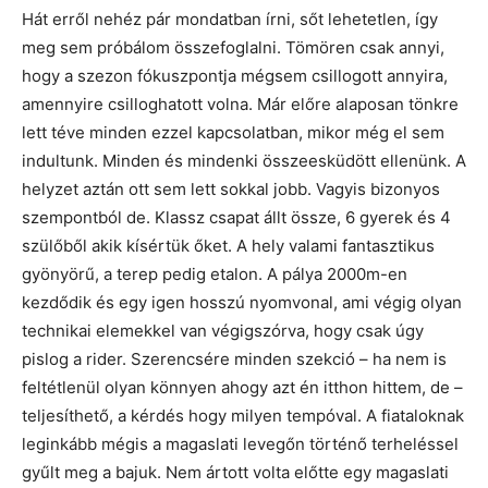
Hát erről nehéz pár mondatban írni, sőt lehetetlen, így
meg sem próbálom összefoglalni. Tömören csak annyi,
hogy a szezon fókuszpontja mégsem csillogott annyira,
amennyire csilloghatott volna. Már előre alaposan tönkre
lett téve minden ezzel kapcsolatban, mikor még el sem
indultunk. Minden és mindenki összeesküdött ellenünk. A
helyzet aztán ott sem lett sokkal jobb. Vagyis bizonyos
szempontból de. Klassz csapat állt össze, 6 gyerek és 4
szülőből akik kísértük őket. A hely valami fantasztikus
gyönyörű, a terep pedig etalon. A pálya 2000m-en
kezdődik és egy igen hosszú nyomvonal, ami végig olyan
technikai elemekkel van végigszórva, hogy csak úgy
pislog a rider. Szerencsére minden szekció – ha nem is
feltétlenül olyan könnyen ahogy azt én itthon hittem, de –
teljesíthető, a kérdés hogy milyen tempóval. A fiataloknak
leginkább mégis a magaslati levegőn történő terheléssel
gyűlt meg a bajuk. Nem ártott volta előtte egy magaslati