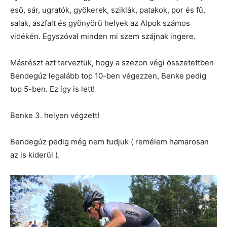
eső, sár, ugratók, gyökerek, sziklák, patakok, por és fű,
salak, aszfalt és gyönyörű helyek az Alpok számos
vidékén. Egyszóval minden mi szem szájnak ingere.
Másrészt azt terveztük, hogy a szezon végi összetettben
Bendegúz legalább top 10-ben végezzen, Benke pedig
top 5-ben. Ez így is lett!
Benke 3. helyen végzett!
Bendegúz pedig még nem tudjuk ( remélem hamarosan
az is kiderül ).