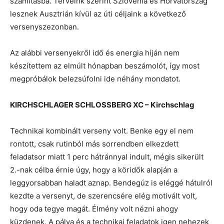
számításba. Terveink szerint Szlovénia és Horvátország
lesznek Ausztrián kívül az úti céljaink a következő
versenyszezonban.
Az alábbi versenyekről idő és energia híján nem
készítettem az elmúlt hónapban beszámolót, így most
megpróbálok belezsúfolni ide néhány mondatot.
KIRCHSCHLAGER SCHLOSSBERG XC – Kirchschlag
Technikai kombinált verseny volt. Benke egy el nem
rontott, csak rutinból más sorrendben elkezdett
feladatsor miatt 1 perc hátránnyal indult, mégis sikerült
2.-nak célba érnie úgy, hogy a köridők alapján a
leggyorsabban haladt aznap. Bendegúz is eléggé hátulról
kezdte a versenyt, de szerencsére elég motivált volt,
hogy oda tegye magát. Élmény volt nézni ahogy
küzdenek. A pálya és a technikai feladatok igen nehezek