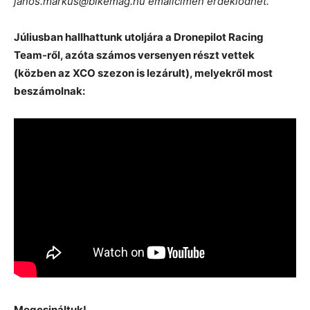
janos.markus@bikemag.hu emailcímen érdeklődhet.
Júliusban hallhattunk utoljára a Dronepilot Racing
Team-ről, azóta számos versenyen részt vettek
(közben az XCO szezon is lezárult), melyekről most
beszámolnak:
Megcsináltuk!