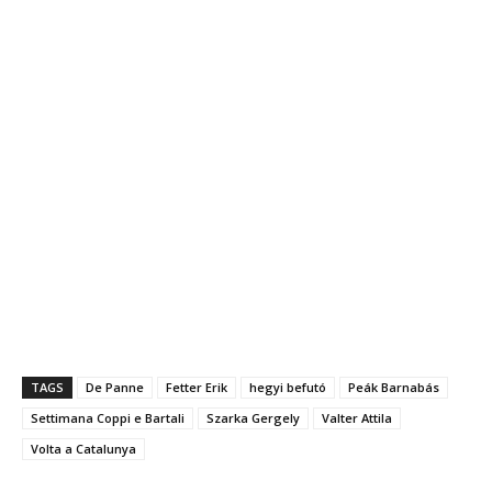
TAGS
De Panne
Fetter Erik
hegyi befutó
Peák Barnabás
Settimana Coppi e Bartali
Szarka Gergely
Valter Attila
Volta a Catalunya