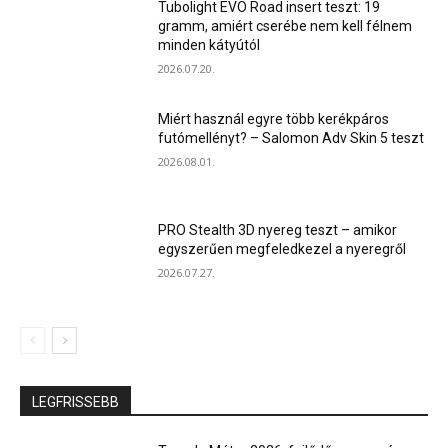
Tubolight EVO Road insert teszt: 19
gramm, amiért cserébe nem kell félnem
minden kátyútól
2026.07.20.
Miért használ egyre több kerékpáros
futómellényt? – Salomon Adv Skin 5 teszt
2026.08.01.
PRO Stealth 3D nyereg teszt – amikor
egyszerűen megfeledkezel a nyeregről
2026.07.27.
LEGFRISSEBB