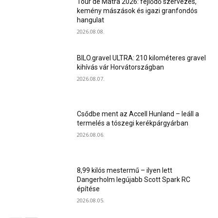
Tour de Mátra 2026: fejlődő szervezés,
kemény mászások és igazi granfondós
hangulat
2026.08.08.
BILO.gravel ULTRA: 210 kilométeres gravel
kihívás vár Horvátországban
2026.08.07.
Csődbe ment az Accell Hunland – leáll a
termelés a tószegi kerékpárgyárban
2026.08.06.
8,99 kilós mestermű – ilyen lett
Dangerholm legújabb Scott Spark RC
építése
2026.08.05.