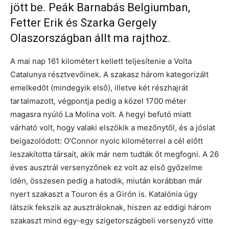
jött be. Peák Barnabás Belgiumban,
Fetter Erik és Szarka Gergely
Olaszországban állt ma rajthoz.
A mai nap 161 kilométert kellett teljesítenie a Volta
Catalunya résztvevőinek. A szakasz három kategorizált
emelkedőt (mindegyik első), illetve két részhajrát
tartalmazott, végpontja pedig a közel 1700 méter
magasra nyúló La Molina volt. A hegyi befutó miatt
várható volt, hogy valaki elszökik a mezőnytől, és a jóslat
beigazolódott: O’Connor nyolc kilométerrel a cél előtt
leszakította társait, akik már nem tudták őt megfogni. A 26
éves ausztrál versenyzőnek ez volt az első győzelme
idén, összesen pedig a hatodik, miután korábban már
nyert szakaszt a Touron és a Girón is. Katalónia úgy
látszik fekszik az ausztráloknak, hiszen az eddigi három
szakaszt mind egy-egy szigetországbeli versenyző vitte