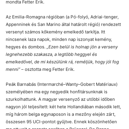
mondta Fetter Erik.
Az Emilia-Romagna régióban (a Pó-folyó, Adriai-tenger,
Appenninek és San Marino által határolt régió) rendezett
versenyt számos kőkemény emelkedő tarkítja. Itt
nincsenek laza napok, minden nap iszonyat kemény,
hegyes és dombos.
„Ezen belül is holnap jön a verseny
legnehezebb szakasza, a legtöbb heggyel és
emelkedővel, de mi készülünk rá, reméljük, hogy jól fog
menni”
– osztotta meg Fetter Erik.
Peák Barnabás (Intermarché–Wanty–Gobert Matériaux)
személyében ma egy negyedik honfitársunknak is
szurkolhattunk. A magyar versenyző az utóbbi időben
nagyon jól teljesített: két hete Hollandiában második lett,
míg három belga egynaposon is a mezőny elején zárt,
összesen 95 UCI-pontot gyűjtve. Ennek köszönhetően