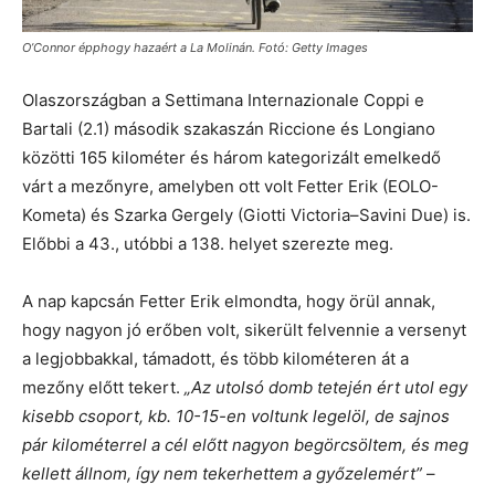
O’Connor épphogy hazaért a La Molinán. Fotó: Getty Images
Olaszországban a Settimana Internazionale Coppi e
Bartali (2.1) második szakaszán Riccione és Longiano
közötti 165 kilométer és három kategorizált emelkedő
várt a mezőnyre, amelyben ott volt Fetter Erik (EOLO-
Kometa) és Szarka Gergely (Giotti Victoria–Savini Due) is.
Előbbi a 43., utóbbi a 138. helyet szerezte meg.
A nap kapcsán Fetter Erik elmondta, hogy örül annak,
hogy nagyon jó erőben volt, sikerült felvennie a versenyt
a legjobbakkal, támadott, és több kilométeren át a
mezőny előtt tekert.
„Az utolsó domb tetején ért utol egy
kisebb csoport, kb. 10-15-en voltunk legelöl, de sajnos
pár kilométerrel a cél előtt nagyon begörcsöltem, és meg
kellett állnom, így nem tekerhettem a győzelemért”
–