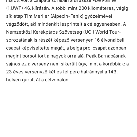
ma ott volt a csapata sorában a Brüsszel-De Panne
(1.UWT) 46. kiírásán. A több, mint 200 kilométeres, végig
sík etap Tim Merlier (Alpecin-Fenix) győzelmével
végződött, aki mindenkit lesprintelt a célegyenesben. A
Nemzetközi Kerékpáros Szövetség (UCI) World Tour-
sorozatának is részét képező versenyen 16 élvonalbeli
csapat képviseltette magát, a belga pro-csapat azonban
megint borsot tört a nagyok orra alá. Peák Barnabásnak
sajnos ez a verseny nem sikerült úgy, mint a korábbiak: a
23 éves versenyző két és fél perc hátránnyal a 143.
helyen gurult át a célvonalon.