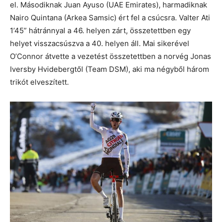
el. Másodiknak Juan Ayuso (UAE Emirates), harmadiknak
Nairo Quintana (Arkea Samsic) ért fel a csúcsra. Valter Ati
1’45” hátránnyal a 46. helyen zárt, összetettben egy
helyet visszacsúszva a 40. helyen áll. Mai sikerével
O’Connor átvette a vezetést összetettben a norvég Jonas
Iversby Hvidebergtől (Team DSM), aki ma négyből három
trikót elveszített.