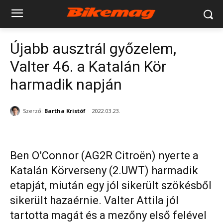
Újabb ausztrál győzelem,
Valter 46. a Katalán Kör
harmadik napján
Szerző:
Bartha Kristóf
2022.03.23.
Ben O’Connor (AG2R Citroën) nyerte a
Katalán Körverseny (2.UWT) harmadik
etapját, miután egy jól sikerült szökésből
sikerült hazaérnie. Valter Attila jól
tartotta magát és a mezőny első felével