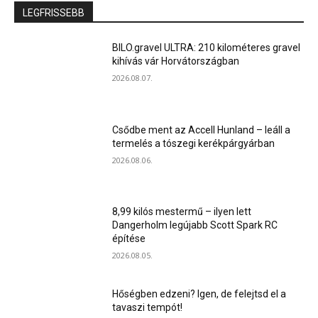
LEGFRISSEBB
BILO.gravel ULTRA: 210 kilométeres gravel
kihívás vár Horvátországban
2026.08.07.
Csődbe ment az Accell Hunland – leáll a
termelés a tószegi kerékpárgyárban
2026.08.06.
8,99 kilós mestermű – ilyen lett
Dangerholm legújabb Scott Spark RC
építése
2026.08.05.
Hőségben edzeni? Igen, de felejtsd el a
tavaszi tempót!