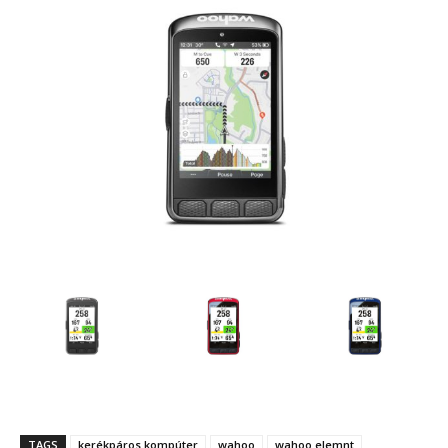
TAGS
kerékpáros kompúter
wahoo
wahoo elemnt