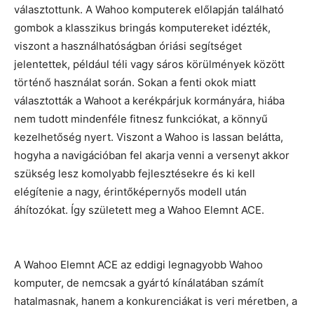
választottunk. A Wahoo komputerek előlapján található
gombok a klasszikus bringás komputereket idézték,
viszont a használhatóságban óriási segítséget
jelentettek, például téli vagy sáros körülmények között
történő használat során. Sokan a fenti okok miatt
választották a Wahoot a kerékpárjuk kormányára, hiába
nem tudott mindenféle fitnesz funkciókat, a könnyű
kezelhetőség nyert. Viszont a Wahoo is lassan belátta,
hogyha a navigációban fel akarja venni a versenyt akkor
szükség lesz komolyabb fejlesztésekre és ki kell
elégítenie a nagy, érintőképernyős modell után
áhítozókat. Így született meg a Wahoo Elemnt ACE.
A Wahoo Elemnt ACE az eddigi legnagyobb Wahoo
komputer, de nemcsak a gyártó kínálatában számít
hatalmasnak, hanem a konkurenciákat is veri méretben, a