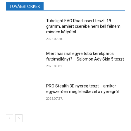
TOVÁBBI CIKKEK
Tubolight EVO Road insert teszt: 19
gramm, amiért cserébe nem kell félnem
minden kátyútól
2026.07.20.
Miért használ egyre több kerékpáros
futómellényt? – Salomon Adv Skin 5 teszt
2026.08.01.
PRO Stealth 3D nyereg teszt – amikor
egyszerűen megfeledkezel a nyeregről
2026.07.27.