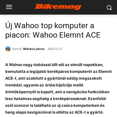
Új Wahoo top komputer a
piacon: Wahoo Elemnt ACE
Szerző:
Márkus János
2024.12.12.
A Wahoo nagy dobással állt elő az elmúlt napokban,
bemutatta a legújabb kerékpáros komputerét az Elemnt
ACE-t, ami szakított a gyártónál eddig megszokott
trenddel, ugyanis az óriási kijelzője mellé
érintőképernyőt is kapott, ami a navigációs funkcióban
lesz hatalmas segítség a kerékpárosoknak. Ezenfelül
szél szenzor is található az új csúcs komputerben és
hang alapú navigációval is ellátta az ACE-t a gyártó.