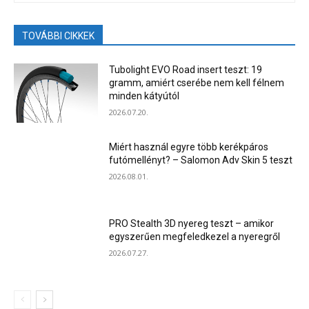
TOVÁBBI CIKKEK
Tubolight EVO Road insert teszt: 19
gramm, amiért cserébe nem kell félnem
minden kátyútól
2026.07.20.
Miért használ egyre több kerékpáros
futómellényt? – Salomon Adv Skin 5 teszt
2026.08.01.
PRO Stealth 3D nyereg teszt – amikor
egyszerűen megfeledkezel a nyeregről
2026.07.27.