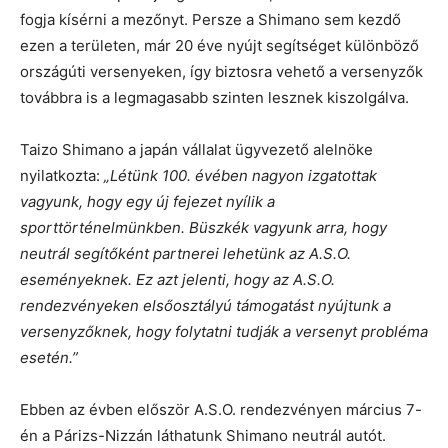
fogja kísérni a mezőnyt. Persze a Shimano sem kezdő
ezen a területen, már 20 éve nyújt segítséget különböző
országúti versenyeken, így biztosra vehető a versenyzők
továbbra is a legmagasabb szinten lesznek kiszolgálva.
Taizo Shimano a japán vállalat ügyvezető alelnöke
nyilatkozta:
„Létünk 100. évében nagyon izgatottak
vagyunk, hogy egy új fejezet nyílik a
sporttörténelmünkben. Büszkék vagyunk arra, hogy
neutrál segítőként partnerei lehetünk az A.S.O.
eseményeknek. Ez azt jelenti, hogy az A.S.O.
rendezvényeken elsőosztályú támogatást nyújtunk a
versenyzőknek, hogy folytatni tudják a versenyt probléma
esetén.”
Ebben az évben először A.S.O. rendezvényen március 7-
én a Párizs-Nizzán láthatunk Shimano neutrál autót.