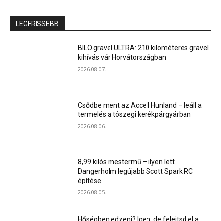
LEGFRISSEBB
BILO.gravel ULTRA: 210 kilométeres gravel
kihívás vár Horvátországban
2026.08.07.
Csődbe ment az Accell Hunland – leáll a
termelés a tószegi kerékpárgyárban
2026.08.06.
8,99 kilós mestermű – ilyen lett
Dangerholm legújabb Scott Spark RC
építése
2026.08.05.
Hőségben edzeni? Igen, de felejtsd el a