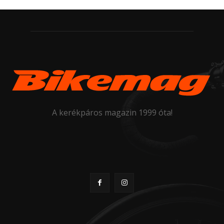
A kerékpáros magazin 1999 óta!