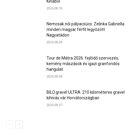
Kínából
2026.08.10.
Nemcsak női pályacsúcs: Zelinka Gabriella
minden magyar férfit legyőzött
Nagyatádon
2026.08.09.
Tour de Mátra 2026: fejlődő szervezés,
kemény mászások és igazi granfondós
hangulat
2026.08.08.
BILO.gravel ULTRA: 210 kilométeres gravel
kihívás vár Horvátországban
2026.08.07.