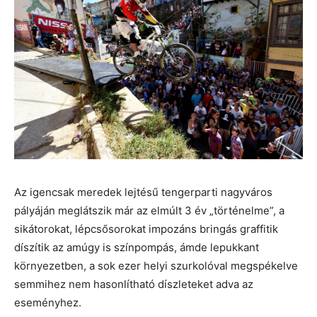
Az igencsak meredek lejtésű tengerparti nagyváros
pályáján meglátszik már az elmúlt 3 év „történelme”, a
sikátorokat, lépcsősorokat impozáns bringás graffitik
díszítik az amúgy is színpompás, ámde lepukkant
környezetben, a sok ezer helyi szurkolóval megspékelve
semmihez nem hasonlítható díszleteket adva az
eseményhez.