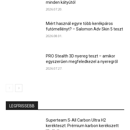
minden kátyútól
2026.07.20.
Miért használ egyre több kerékpáros
futómellényt? – Salomon Adv Skin 5 teszt
2026.08.01.
PRO Stealth 3D nyereg teszt – amikor
egyszerűen megfeledkezel a nyeregről
2026.07.27.
LEGFRISSEBB
Superteam S-All Carbon Ultra H2
kerékteszt: Prémium karbon kerékszett