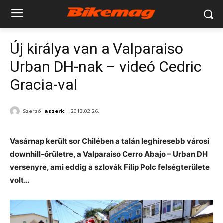
Új királya van a Valparaiso
Urban DH-nak – videó Cedric
Gracia-val
Szerző:
aszerk
2013.02.26.
Vasárnap került sor Chilében a talán leghíresebb városi
downhill-őrületre, a Valparaiso Cerro Abajo – Urban DH
versenyre, ami eddig a szlovák Filip Polc felségterülete
volt…