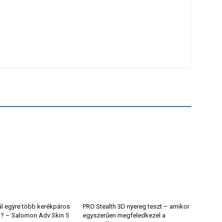
ál egyre több kerékpáros
PRO Stealth 3D nyereg teszt – amikor
t? – Salomon Adv Skin 5
egyszerűen megfeledkezel a