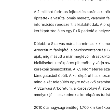
A 2 milliárd forintos fejlesztés során a ke
építettek a vasútállomás mellett, valamint 
információs rendszert is kialakítottak. A p
kerékpártároló és egy P+R parkoló elhelyezé
Délebbre Szarvas már a harmincadik kilométe
Arborétum fahídjától a békésszentandrási F
újak, míg másutt a már meglévő infrastruktúr
bicikliseket kerékpáros pihenőhely várja as
kerékpártámaszokkal. A 7,5 kilométeres szak
támogatásból épült. A kerékpárút hasznosan 
mind a két település egyre növekvő számban
A Szarvasi Arborétum, a Körösvölgyi Állatpa
amelyek jól illeszkednek a kerékpáros turist
2010 óta nagyságrendileg 1.700 km kerékpár