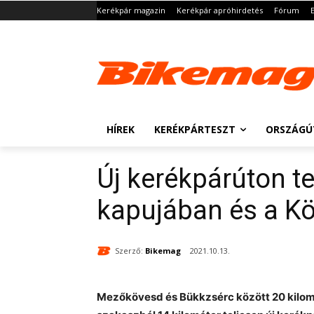
Kerékpár magazin
Kerékpár apróhirdetés
Fórum
HÍREK
KERÉKPÁRTESZT
ORSZÁGÚ
Új kerékpárúton t
kapujában és a Kö
Szerző:
Bikemag
2021.10.13.
Mezőkövesd és Bükkzsérc között 20 kilom