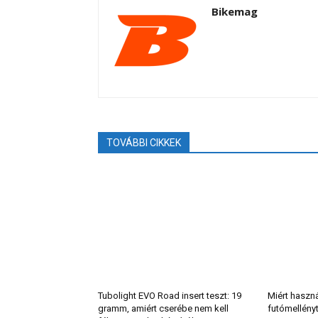
Bikemag
TOVÁBBI CIKKEK
Tubolight EVO Road insert teszt: 19
Miért haszn
gramm, amiért cserébe nem kell
futómellény