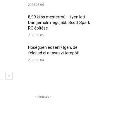
2026.08.06.
8,99 kilós mestermű – ilyen lett
Dangerholm legújabb Scott Spark
RC építése
2026.08.05.
Hőségben edzeni? Igen, de
felejtsd el a tavaszi tempót!
2026.08.04.
- Hirdetés -