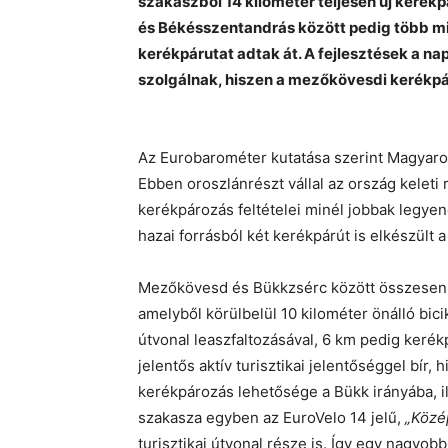
szakaszból 14 kilométer teljesen új kerékp
és Békésszentandrás között pedig több mint
kerékpárutat adtak át. A fejlesztések a nap
szolgálnak, hiszen a mezőkövesdi kerékpár
Az Eurobarométer kutatása szerint Magyar
Ebben oroszlánrészt vállal az ország keleti 
kerékpározás feltételei minél jobbak legy
hazai forrásból két kerékpárút is elkészült 
Mezőkövesd és Bükkzsérc között összesen 2
amelyből körülbelül 10 kilométer önálló bic
útvonal leaszfaltozásával, 6 km pedig kerék
jelentős aktív turisztikai jelentőséggel bír
kerékpározás lehetősége a Bükk irányába, i
szakasza egyben az EuroVelo 14 jelű,
„Közé
turisztikai útvonal része is. Így egy nagyobb