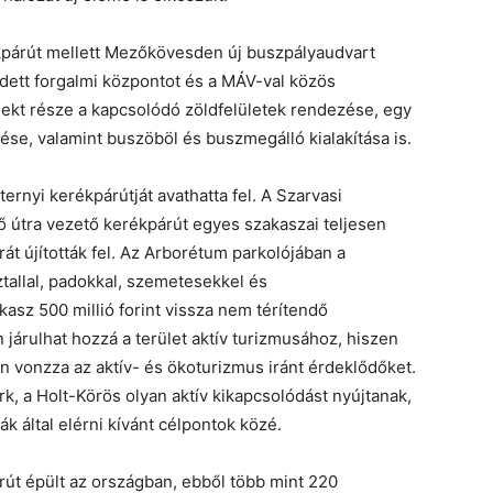
rékpárút mellett Mezőkövesden új buszpályaudvart
fedett forgalmi központot és a MÁV-val közös
rojekt része a kapcsolódó zöldfelületek rendezése, egy
se, valamint buszöböl és buszmegálló kialakítása is.
rnyi kerékpárútját avathatta fel. A Szarvasi
ő útra vezető kerékpárút egyes szakaszai teljesen
át újították fel. Az Arborétum parkolójában a
ztallal, padokkal, szemetesekkel és
asz 500 millió forint vissza nem térítendő
járulhat hozzá a terület aktív turizmusához, hiszen
 vonzza az aktív- és ökoturizmus iránt érdeklődőket.
rk, a Holt-Körös olyan aktív kikapcsolódást nyújtanak,
ák által elérni kívánt célpontok közé.
út épült az országban, ebből több mint 220