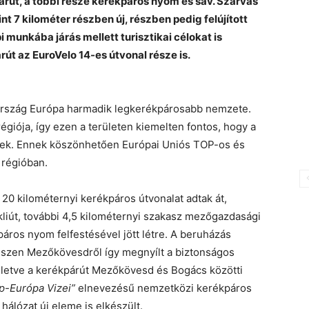
árút, a többi része kerékpáros nyom és sáv. Szarvas
 7 kilométer részben új, részben pedig felújított
i munkába járás mellett turisztikai célokat is
út az EuroVelo 14-es útvonal része is.
ország Európa harmadik legkerékpárosabb nemzete.
régiója, így ezen a területen kiemelten fontos, hogy a
enek. Ennek köszönhetően Európai Uniós TOP-os és
a régióban.
0 kilométernyi kerékpáros útvonalat adtak át,
ikliút, további 4,5 kilométernyi szakasz mezőgazdasági
páros nyom felfestésével jött létre. A beruházás
, hiszen Mezőkövesdről így megnyílt a biztonságos
lletve a kerékpárút Mezőkövesd és Bogács közötti
p-Európa Vizei”
elnevezésű nemzetközi kerékpáros
 hálózat új eleme is elkészült.