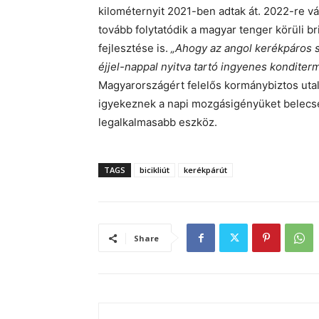
kilométernyit 2021-ben adtak át. 2022-re v
tovább folytatódik a magyar tenger körüli b
fejlesztése is.
„Ahogy az angol kerékpáros s
éjjel-nappal nyitva tartó ingyenes konditer
Magyarországért felelős kormánybiztos utal
igyekeznek a napi mozgásigényüket belecs
legalkalmasabb eszköz.
TAGS
bicikliút
kerékpárút
Share