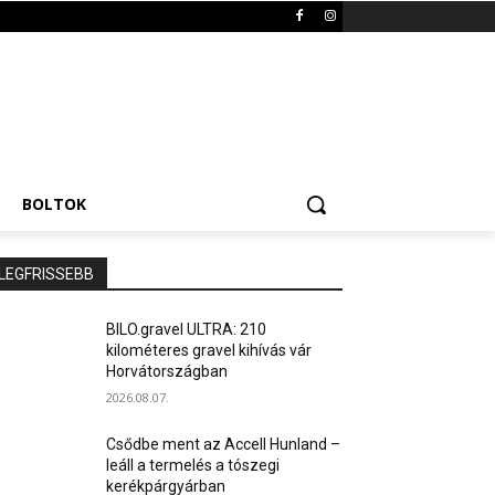
BOLTOK
LEGFRISSEBB
BILO.gravel ULTRA: 210
kilométeres gravel kihívás vár
Horvátországban
2026.08.07.
Csődbe ment az Accell Hunland –
leáll a termelés a tószegi
kerékpárgyárban