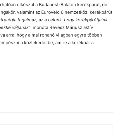
árhatóan elkészül a Budapest-Balaton kerékpárút, de
ringakör, valamint az EuroVelo 6 nemzetközi kerékpárút
tratégia fogalmaz, az a célunk, hogy kerékpárútjaink
mekké váljanak”
, mondta Révész Máriusz aktív
va arra, hogy a mai rohanó világban egyre többen
empészni a közlekedésbe, amire a kerékpár a