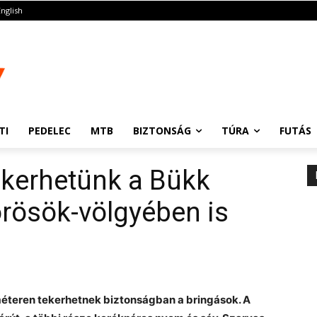
English
TI
PEDELEC
MTB
BIZTONSÁG
TÚRA
FUTÁS
ekerhetünk a Bükk
rösök-völgyében is
éteren tekerhetnek biztonságban a bringások. A