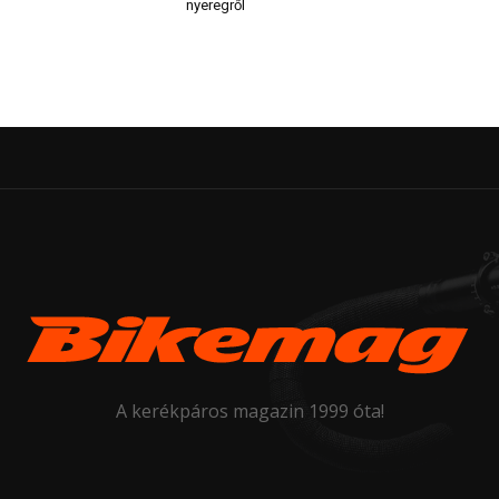
nyeregről
A kerékpáros magazin 1999 óta!