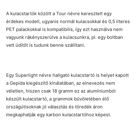
A kulacstartók között a Tour névre keresztelt egy
érdekes modell, ugyanis normál kulacsokkal és 0,5 literes
PET palackokkal is kompatibilis, így ezt használva nem
vagyunk rákényszerülve a kulacsunkra, pl. egy boltban
vett üdítőt is tudunk benne szállítani.
Egy Superlight névre hallgató kulacstartó is helyet kapott
a Gepida kiegészítő kínálatában, az elnevezés nem
véletlen, hiszen csak 18 gramm ez az alumíniumból
készült kulacstartó, a grammok bűvöletében élő
országútisoknak jó választás és töredék áron
megkaphatják egy karbon kulacstartóhoz képest.