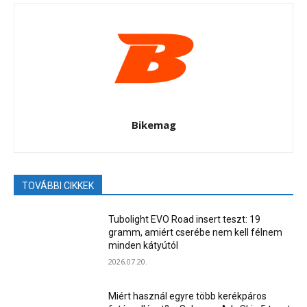
Bikemag
TOVÁBBI CIKKEK
Tubolight EVO Road insert teszt: 19
gramm, amiért cserébe nem kell félnem
minden kátyútól
2026.07.20.
Miért használ egyre több kerékpáros