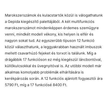
Marokszerszámok és kulacstartók közül is válogathatunk
a Gepida kiegészítő palettájából. A két multifunkciós
marokszerszámot mindenképpen érdemes szemügyre
venni, mindkét modell vékony, kis helyen is elfér és
nagyon sokat tud. Az egyszerűbb típuson 12 funkció
közül választhatunk, a leggyakrabban használt imbuszok
mellett csavarhúzó fejeket és torxot is találunk. Míg a
drágábbik 17 funkcióson ez még kiegészül láncbontóval,
küllőkulcsokkal és üvegnyitóval is. Az utóbbi modell már
alkalmas komolyabb problémák elhárítására is
kerékpározás során. A 12 funkciós ajánlott fogyasztói ára
5790 Ft, míg a 17 funkciósé 8400 Ft.