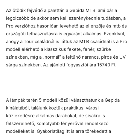
Az ötödik fejvédő a palettán a Gepida MTB, ami bár a
legolcsóbb de akkor sem kell szerénykednie tudásban, a
Pro verzióhoz hasonlóan levehető az ellenzője és mtb és
országúti felhasználásra is egyaránt alkalmas. Ezenkívül,
ahogy a Tour családnál is láttuk az MTB családnál is a Pro
modell elérhető a klasszikus fekete, fehér, szürke
színekben, míg a „normál” a feltűnő narancs, piros és UV
sárga színekben. Az ajánlott fogyasztói ára 15740 Ft.
A lámpák terén 5 modell közül választhatunk a Gepida
kínálatából, találunk köztük praktikus, városi
közlekedésre alkalmas darabokat, de sisakra is
felszerelhető, komolyabb fényerővel rendelkező
modelleket is. Gyakorlatilag itt is arra törekedett a