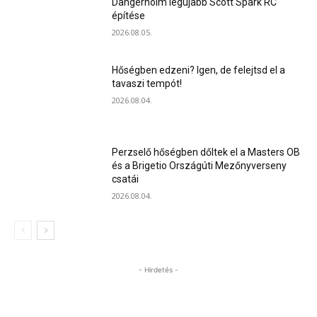
Dangerholm legújabb Scott Spark RC
építése
2026.08.05.
Hőségben edzeni? Igen, de felejtsd el a
tavaszi tempót!
2026.08.04.
Perzselő hőségben dőltek el a Masters OB
és a Brigetio Országúti Mezőnyverseny
csatái
2026.08.04.
- Hirdetés -