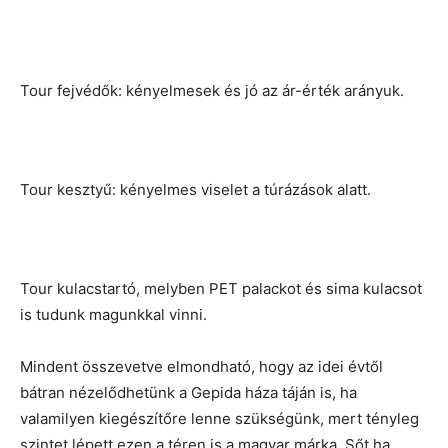
Tour fejvédők: kényelmesek és jó az ár-érték arányuk.
Tour kesztyű: kényelmes viselet a túrázások alatt.
Tour kulacstartó, melyben PET palackot és sima kulacsot
is tudunk magunkkal vinni.
Mindent összevetve elmondható, hogy az idei évtől
bátran nézelődhetünk a Gepida háza táján is, ha
valamilyen kiegészítőre lenne szükségünk, mert tényleg
szintet lépett ezen a téren is a magyar márka. Sőt ha