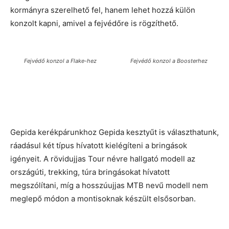
kormányra szerelhető fel, hanem lehet hozzá külön
konzolt kapni, amivel a fejvédőre is rögzíthető.
Fejvédő konzol a Flake-hez
Fejvédő konzol a Boosterhez
Gepida kerékpárunkhoz Gepida kesztyűt is választhatunk,
ráadásul két típus hívatott kielégíteni a bringások
igényeit. A rövidujjas Tour névre hallgató modell az
országúti, trekking, túra bringásokat hívatott
megszólítani, míg a hosszúujjas MTB nevű modell nem
meglepő módon a montisoknak készült elsősorban.