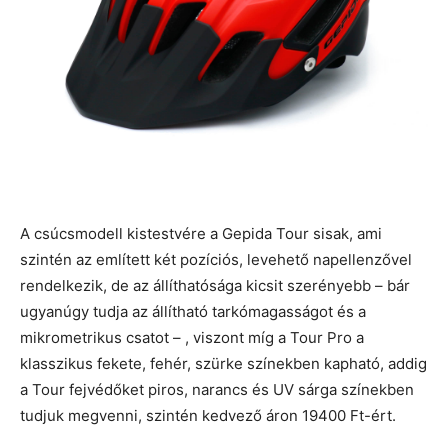
A csúcsmodell kistestvére a Gepida Tour sisak, ami
szintén az említett két pozíciós, levehető napellenzővel
rendelkezik, de az állíthatósága kicsit szerényebb – bár
ugyanúgy tudja az állítható tarkómagasságot és a
mikrometrikus csatot – , viszont míg a Tour Pro a
klasszikus fekete, fehér, szürke színekben kapható, addig
a Tour fejvédőket piros, narancs és UV sárga színekben
tudjuk megvenni, szintén kedvező áron 19400 Ft-ért.