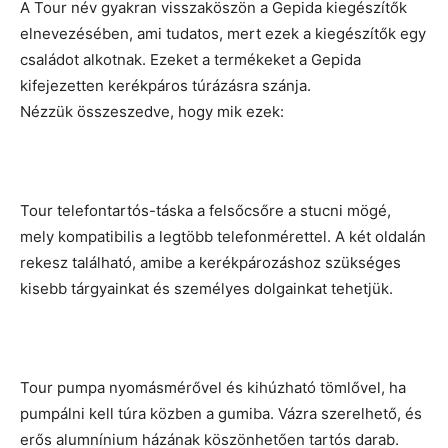
A Tour név gyakran visszaköszön a Gepida kiegészítők
elnevezésében, ami tudatos, mert ezek a kiegészítők egy
családot alkotnak. Ezeket a termékeket a Gepida
kifejezetten kerékpáros túrázásra szánja.
Nézzük összeszedve, hogy mik ezek:
Tour telefontartós-táska a felsőcsőre a stucni mögé,
mely kompatibilis a legtöbb telefonmérettel. A két oldalán
rekesz található, amibe a kerékpározáshoz szükséges
kisebb tárgyainkat és személyes dolgainkat tehetjük.
Tour pumpa nyomásmérővel és kihúzható tömlővel, ha
pumpálni kell túra közben a gumiba. Vázra szerelhető, és
erős alumnínium házának köszönhetően tartós darab.