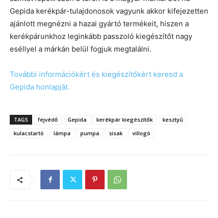
Gepida kerékpár-tulajdonosok vagyunk akkor kifejezetten
ajánlott megnézni a hazai gyártó termékeit, hiszen a
kerékpárunkhoz leginkább passzoló kiegészítőt nagy
eséllyel a márkán belül fogjuk megtalálni.
További információkért és kiegészítőkért keresd a
Gepida honlapját.
TAGS
fejvédő
Gepida
kerékpár kiegészítők
kesztyű
kulacstartó
lámpa
pumpa
sisak
villogó