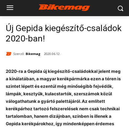
Új Gepida kiegészítő-családok
2020-ban!
Szerző:
Bikemag
2020.06.12.
2020-ra a Gepida új kiegészítő-családokkal jelent meg
a kínálatában, a magyar kerékpármárka ezen a téren is
szintet lépett és ezentúl még minőségibb fejvédők,
lámpák, kesztyűk, kulacstartók, szerszámok közül
válogathatunk a gyártó palettájáról. Az említett
kerékpárhoz tartozó felszerelések nem csak technikai
tartalomban, hanem dizájnban, színben is illenek a
Gepida kerékpárokhoz, így mindenképpen érdemes