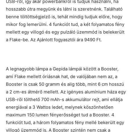
USB-ről, így akár powerbankról is tudjuk használni, ha
hosszabb útra megyünk és látni is szeretnénk. Található
benne töltöttségjelző is, tehát mindig tudjuk előre, hogy
mikor fog lemerülni. 4 funkciót tud, a két folyamatos fény
mellett egy villogó és egy pulzáló üzemmód is belekerült
a Flake-be. Az Ajánlott fogyasztói ára 9490 Ft.
A legnagyobb lámpa a Gepida lámpái között a Booster,
ami Flake mellett óriásnak hat, de valójában nem az, a
Booster is csak 50 gramm és alig több, mint 6 cm hosszú
a 2 cm-es átmérő mellett. Az igényes alumínium háza egy
USB-ről tölthető 700 mAh-s akkumulátor rejt, ami ellátja
energiával a 3 Wattos ledet, melynek köszönhetően
maximum 150 lumen fényerősséget tud a Booster. 4
funkciót tud, a három folyamatos fény mellé bekerült egy
villogó üzemmód is. A Booster szintén nem csak a