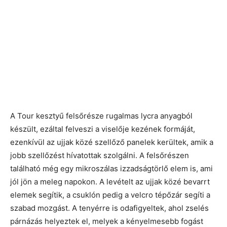
A Tour kesztyű felsőrésze rugalmas lycra anyagból
készült, ezáltal felveszi a viselője kezének formáját,
ezenkívül az ujjak közé szellőző panelek kerültek, amik a
jobb szellőzést hívatottak szolgálni. A felsőrészen
található még egy mikroszálas izzadságtörlő elem is, ami
jól jön a meleg napokon. A levételt az ujjak közé bevarrt
elemek segítik, a csuklón pedig a velcro tépőzár segíti a
szabad mozgást. A tenyérre is odafigyeltek, ahol zselés
párnázás helyeztek el, melyek a kényelmesebb fogást