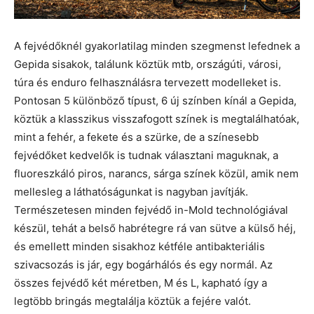
A fejvédőknél gyakorlatilag minden szegmenst lefednek a
Gepida sisakok, találunk köztük mtb, országúti, városi,
túra és enduro felhasználásra tervezett modelleket is.
Pontosan 5 különböző típust, 6 új színben kínál a Gepida,
köztük a klasszikus visszafogott színek is megtalálhatóak,
mint a fehér, a fekete és a szürke, de a színesebb
fejvédőket kedvelők is tudnak választani maguknak, a
fluoreszkáló piros, narancs, sárga színek közül, amik nem
mellesleg a láthatóságunkat is nagyban javítják.
Természetesen minden fejvédő in-Mold technológiával
készül, tehát a belső habrétegre rá van sütve a külső héj,
és emellett minden sisakhoz kétféle antibakteriális
szivacsozás is jár, egy bogárhálós és egy normál. Az
összes fejvédő két méretben, M és L, kapható így a
legtöbb bringás megtalálja köztük a fejére valót.