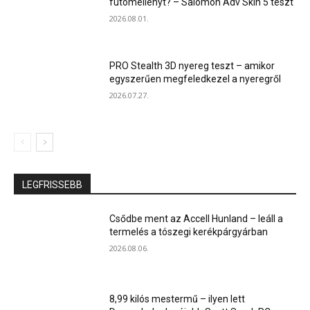
futómellényt? – Salomon Adv Skin 5 teszt
2026.08.01.
PRO Stealth 3D nyereg teszt – amikor
egyszerűen megfeledkezel a nyeregről
2026.07.27.
LEGFRISSEBB
Csődbe ment az Accell Hunland – leáll a
termelés a tószegi kerékpárgyárban
2026.08.06.
8,99 kilós mestermű – ilyen lett