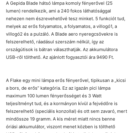
A Gepida Blade hátsó lámpa komoly fényerővel (25
lumen) rendelkezik, ami a 240 fokos láthatósággal
nehezen nem észrevehetővé tesz minket. 5 funkciót tud,
melyek az erős folyamatos, a folyamatos, a villogó1, a
villogó2 és a pulzáló. A Blade aero nyeregcsövekre is
felszerelhető, ráadásul szerszám nélkül, így az
országútisok is bátran választhatják. Az akkumulátora
USB-ről tölthető. Az ajánlott fogyasztói ára 9490 Ft.
A Flake egy mini lámpa erős fényerővel, tipikusan a „kicsi
a bors, de erős” kategória. Ez az igazán pici lámpa
maximum 100 lumen fényerősséget és 3 Watt
teljesítményt tud, és a kormányon kívül a fejvédőre is
felszerelhető (speciális konzollal) és ott sem zavaró, mert
mindössze 19 gramm. A kis méret miatt nincs benne
óriási akkumulátor, viszont menet közben is tölthető